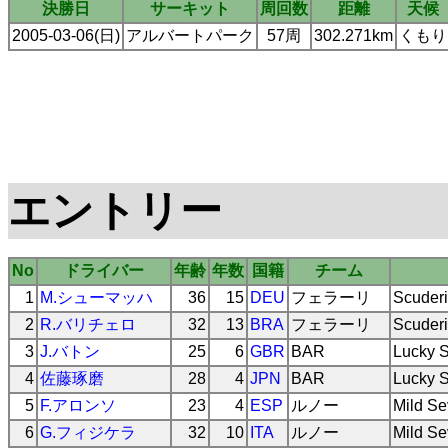
決勝日
サーキット
周回数
距離
天候
2005-03-06(日)
アルバートパーク
57周
302.271km
くもり
エントリー
No
ドライバー
年齢
年数
国籍
チーム
1
M.シューマッハ
36
15
DEU
フェラーリ
Scuderi
2
R.バリチェロ
32
13
BRA
フェラーリ
Scuderi
3
J.バトン
25
6
GBR
BAR
Lucky S
4
佐藤琢磨
28
4
JPN
BAR
Lucky S
5
F.アロンソ
23
4
ESP
ルノー
Mild S
6
G.フィジケラ
32
10
ITA
ルノー
Mild S