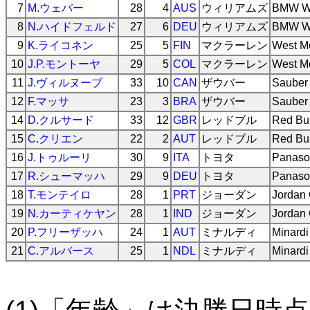
7
M.ウェバー
28
4
AUS
ウィリアムズ
BMW Wi
8
N.ハイドフェルド
27
6
DEU
ウィリアムズ
BMW Wi
9
K.ライコネン
25
5
FIN
マクラーレン
West M
10
J.P.モントーヤ
29
5
COL
マクラーレン
West M
11
J.ヴィルヌーブ
33
10
CAN
ザウバー
Sauber
12
F.マッサ
23
3
BRA
ザウバー
Sauber
14
D.クルサード
33
12
GBR
レッドブル
Red Bul
15
C.クリエン
22
2
AUT
レッドブル
Red Bul
16
J.トゥルーリ
30
9
ITA
トヨタ
Panaso
17
R.シューマッハ
29
9
DEU
トヨタ
Panaso
18
T.モンテイロ
28
1
PRT
ジョーダン
Jordan 
19
N.カーティケヤン
28
1
IND
ジョーダン
Jordan 
20
P.フリーザッハ
24
1
AUT
ミナルディ
Minard
21
C.アルバース
25
1
NDL
ミナルディ
Minard