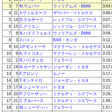
3
7
M.ウェバー
ウィリアムズ
・
BMW
3:04
4
11
J.ヴィルヌーブ
ザウバー
・
ペトロナス
3:06
5
14
D.クルサード
レッドブル
・
コスワース
3:07
6
15
C.クリエン
レッドブル
・
コスワース
3:07
7
8
N.ハイドフェルド
ウィリアムズ
・
BMW
3:09
8
3
J.バトン
BAR
・
ホンダ
3:12
9
10
J.P.モントーヤ
マクラーレン
・
メルセデス
3:14
10
9
K.ライコネン
マクラーレン
・
メルセデス
3:15
11
2
R.バリチェロ
フェラーリ
3:16
12
19
N.カーティケヤン
ジョーダン
・
トヨタ
3:17
13
5
F.アロンソ
ルノー
3:17
14
18
T.モンテイロ
ジョーダン
・
トヨタ
3:20
15
17
R.シューマッハ
トヨタ
3:22
16
20
P.フリーザッハ
ミナルディ
・
コスワース
3:28
17
21
C.アルバース
ミナルディ
・
コスワース
1:49
18
1
M.シューマッハ
フェラーリ
1:57