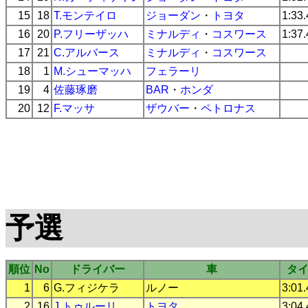
15
18
T.モンテイロ
ジョーダン
・
トヨタ
1:33
16
20
P.フリーザッハ
ミナルディ
・
コスワース
1:37
17
21
C.アルバース
ミナルディ
・
コスワース
18
1
M.シューマッハ
フェラーリ
19
4
佐藤琢磨
BAR
・
ホンダ
20
12
F.マッサ
ザウバー
・
ペトロナス
予選
順位
No
ドライバー
車
タ
1
6
G.フィジケラ
ルノー
3:01
2
16
J.トゥルーリ
トヨタ
3:04