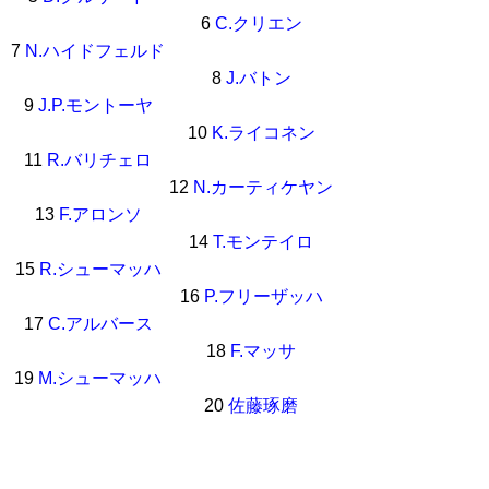
6
C.クリエン
7
N.ハイドフェルド
8
J.バトン
9
J.P.モントーヤ
10
K.ライコネン
11
R.バリチェロ
12
N.カーティケヤン
13
F.アロンソ
14
T.モンテイロ
15
R.シューマッハ
16
P.フリーザッハ
17
C.アルバース
18
F.マッサ
19
M.シューマッハ
20
佐藤琢磨