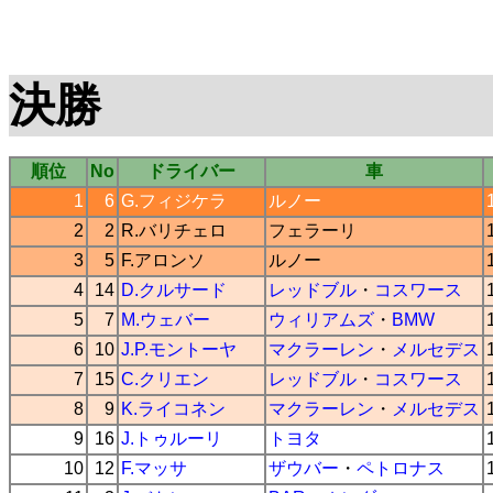
決勝
順位
No
ドライバー
車
1
6
G.フィジケラ
ルノー
2
2
R.バリチェロ
フェラーリ
3
5
F.アロンソ
ルノー
4
14
D.クルサード
レッドブル
・
コスワース
5
7
M.ウェバー
ウィリアムズ
・
BMW
6
10
J.P.モントーヤ
マクラーレン
・
メルセデス
7
15
C.クリエン
レッドブル
・
コスワース
8
9
K.ライコネン
マクラーレン
・
メルセデス
9
16
J.トゥルーリ
トヨタ
10
12
F.マッサ
ザウバー
・
ペトロナス