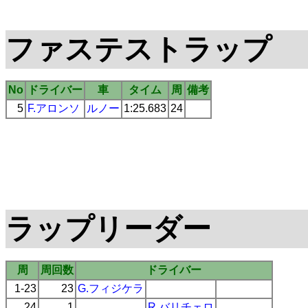
ファステストラップ
No
ドライバー
車
タイム
周
備考
5
F.アロンソ
ルノー
1:25.683
24
ラップリーダー
周
周回数
ドライバー
1-23
23
G.フィジケラ
24
1
R.バリチェロ