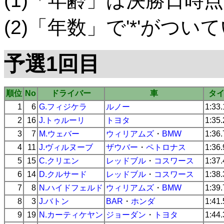
(1)「年齢」は決勝日時点
(2)「年数」で'*'がつ
予選1回目
順位
No
ドライバー
車
タ
1
6
G.フィジケラ
ルノー
1:33
2
16
J.トゥルーリ
トヨタ
1:35
3
7
M.ウェバー
ウィリアムズ
・
BMW
1:36
4
11
J.ヴィルヌーブ
ザウバー
・
ペトロナス
1:36
5
15
C.クリエン
レッドブル
・
コスワース
1:37
6
14
D.クルサード
レッドブル
・
コスワース
1:38
7
8
N.ハイドフェルド
ウィリアムズ
・
BMW
1:39
8
3
J.バトン
BAR
・
ホンダ
1:41
9
19
N.カーティケヤン
ジョーダン
・
トヨタ
1:44