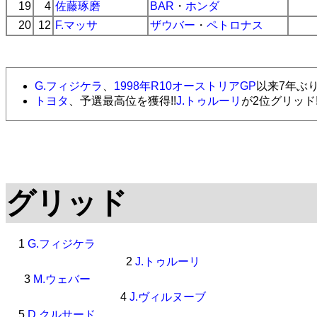
19
4
佐藤琢磨
BAR
・
ホンダ
20
12
F.マッサ
ザウバー
・
ペトロナス
G.フィジケラ
、
1998年R10オーストリアGP
以来7年ぶり
トヨタ
、予選最高位を獲得!!
J.トゥルーリ
が2位グリッド!
グリッド
1
G.フィジケラ
2
J.トゥルーリ
3
M.ウェバー
4
J.ヴィルヌーブ
5
D.クルサード