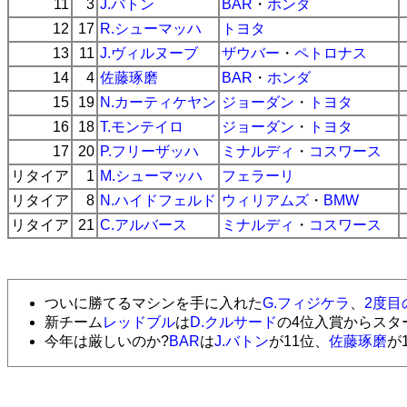
11
3
J.バトン
BAR
・
ホンダ
12
17
R.シューマッハ
トヨタ
13
11
J.ヴィルヌーブ
ザウバー
・
ペトロナス
14
4
佐藤琢磨
BAR
・
ホンダ
15
19
N.カーティケヤン
ジョーダン
・
トヨタ
16
18
T.モンテイロ
ジョーダン
・
トヨタ
17
20
P.フリーザッハ
ミナルディ
・
コスワース
リタイア
1
M.シューマッハ
フェラーリ
リタイア
8
N.ハイドフェルド
ウィリアムズ
・
BMW
リタイア
21
C.アルバース
ミナルディ
・
コスワース
ついに勝てるマシンを手に入れた
G.フィジケラ
、
2度目
新チーム
レッドブル
は
D.クルサード
の4位入賞からスタ
今年は厳しいのか?
BAR
は
J.バトン
が11位、
佐藤琢磨
が