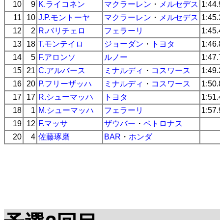
10
9
K.ライコネン
マクラーレン
・
メルセデス
1:44
11
10
J.P.モントーヤ
マクラーレン
・
メルセデス
1:45
12
2
R.バリチェロ
フェラーリ
1:45
13
18
T.モンテイロ
ジョーダン
・
トヨタ
1:46
14
5
F.アロンソ
ルノー
1:47
15
21
C.アルバース
ミナルディ
・
コスワース
1:49
16
20
P.フリーザッハ
ミナルディ
・
コスワース
1:50
17
17
R.シューマッハ
トヨタ
1:51
18
1
M.シューマッハ
フェラーリ
1:57
19
12
F.マッサ
ザウバー
・
ペトロナス
20
4
佐藤琢磨
BAR
・
ホンダ