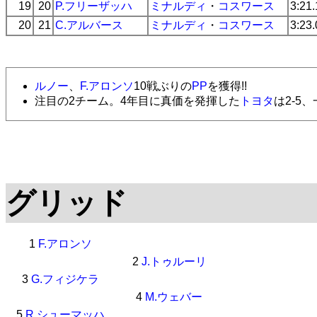
19
20
P.フリーザッハ
ミナルディ
・
コスワース
3:21
20
21
C.アルバース
ミナルディ
・
コスワース
3:23
ルノー
、
F.アロンソ
10戦ぶりの
PP
を獲得!!
注目の2チーム。4年目に真価を発揮した
トヨタ
は2-5
グリッド
1
F.アロンソ
2
J.トゥルーリ
3
G.フィジケラ
4
M.ウェバー
5
R.シューマッハ