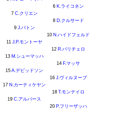
6
K.ライコネン
7
C.クリエン
8
D.クルサード
9
J.バトン
10
N.ハイドフェルド
11
J.P.モントーヤ
12
R.バリチェロ
13
M.シューマッハ
14
F.マッサ
15
A.デビッドソン
16
J.ヴィルヌーブ
17
N.カーティケヤン
18
T.モンテイロ
19
C.アルバース
20
P.フリーザッハ