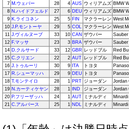
7
M.ウェバー
28
4
AUS
ウィリアムズ
BMW Wi
8
N.ハイドフェルド
27
6
DEU
ウィリアムズ
BMW Wi
9
K.ライコネン
25
5
FIN
マクラーレン
West M
10
J.P.モントーヤ
29
5
COL
マクラーレン
West M
11
J.ヴィルヌーブ
33
10
CAN
ザウバー
Sauber
12
F.マッサ
23
3
BRA
ザウバー
Sauber
14
D.クルサード
33
12
GBR
レッドブル
Red Bul
15
C.クリエン
22
2
AUT
レッドブル
Red Bul
16
J.トゥルーリ
30
9
ITA
トヨタ
Panaso
17
R.シューマッハ
29
9
DEU
トヨタ
Panaso
18
T.モンテイロ
28
1
PRT
ジョーダン
Jordan 
19
N.カーティケヤン
28
1
IND
ジョーダン
Jordan 
20
P.フリーザッハ
24
1
AUT
ミナルディ
Minard
21
C.アルバース
25
1
NDL
ミナルディ
Minard