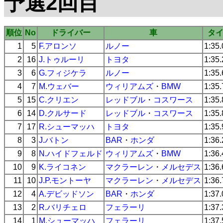
予選2回目
順位
No
ドライバー
車
タ
1
5
F.アロンソ
ルノー
1:35
2
16
J.トゥルーリ
トヨタ
1:35
3
6
G.フィジケラ
ルノー
1:35
4
7
M.ウェバー
ウィリアムズ
・
BMW
1:35
5
15
C.クリエン
レッドブル
・
コスワース
1:35
6
14
D.クルサード
レッドブル
・
コスワース
1:35
7
17
R.シューマッハ
トヨタ
1:35
8
3
J.バトン
BAR
・
ホンダ
1:36
9
8
N.ハイドフェルド
ウィリアムズ
・
BMW
1:36
10
9
K.ライコネン
マクラーレン
・
メルセデス
1:36
11
10
J.P.モントーヤ
マクラーレン
・
メルセデス
1:36
12
4
A.デビッドソン
BAR
・
ホンダ
1:37
13
2
R.バリチェロ
フェラーリ
1:37
14
1
M.シューマッハ
フェラーリ
1:37