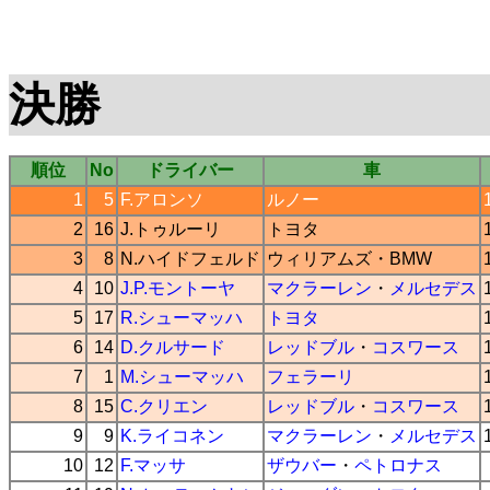
決勝
順位
No
ドライバー
車
1
5
F.アロンソ
ルノー
2
16
J.トゥルーリ
トヨタ
3
8
N.ハイドフェルド
ウィリアムズ
・
BMW
4
10
J.P.モントーヤ
マクラーレン
・
メルセデス
5
17
R.シューマッハ
トヨタ
6
14
D.クルサード
レッドブル
・
コスワース
7
1
M.シューマッハ
フェラーリ
8
15
C.クリエン
レッドブル
・
コスワース
9
9
K.ライコネン
マクラーレン
・
メルセデス
10
12
F.マッサ
ザウバー
・
ペトロナス