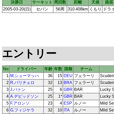
決勝日
サーキット
周回数
距離
天候
路面
2005-03-20(日)
セパン
56周
310.408km
くもり
ドラ
エントリー
No
ドライバー
年齢
年数
国籍
チーム
1
M.シューマッハ
36
15
DEU
フェラーリ
Scuderi
2
R.バリチェロ
32
13
BRA
フェラーリ
Scuderi
3
J.バトン
25
6
GBR
BAR
Lucky S
4
A.デビッドソン
25
1*
GBR
BAR
Lucky S
5
F.アロンソ
23
4
ESP
ルノー
Mild S
6
G.フィジケラ
32
10
ITA
ルノー
Mild S