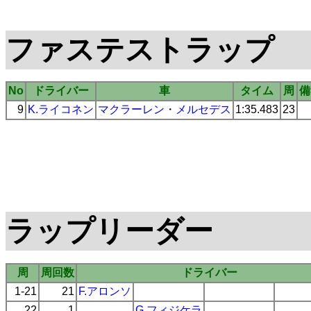
ファステストラップ
No
ドライバー
車
タイム
周
備
9
K.ライコネン
マクラーレン
・
メルセデス
1:35.483
23
ラップリーダー
周
周回数
ドライバー
1-21
21
F.アロンソ
22
1
G.フィジケラ