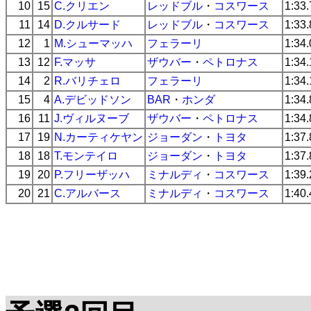
10
15
C.クリエン
レッドブル
・
コスワース
1:33
11
14
D.クルサード
レッドブル
・
コスワース
1:33
12
1
M.シューマッハ
フェラーリ
1:34
13
12
F.マッサ
ザウバー
・
ペトロナス
1:34
14
2
R.バリチェロ
フェラーリ
1:34
15
4
A.デビッドソン
BAR
・
ホンダ
1:34
16
11
J.ヴィルヌーブ
ザウバー
・
ペトロナス
1:34
17
19
N.カーティケヤン
ジョーダン
・
トヨタ
1:37
18
18
T.モンテイロ
ジョーダン
・
トヨタ
1:37
19
20
P.フリーザッハ
ミナルディ
・
コスワース
1:39
20
21
C.アルバース
ミナルディ
・
コスワース
1:40