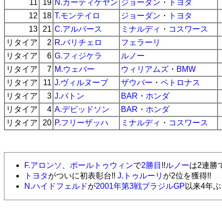
11
19
N.カーティケヤン
ジョーダン
・
トヨタ
12
18
T.モンテイロ
ジョーダン
・
トヨタ
13
21
C.アルバース
ミナルディ
・
コスワース
リタイア
2
R.バリチェロ
フェラーリ
リタイア
6
G.フィジケラ
ルノー
リタイア
7
M.ウェバー
ウィリアムズ
・
BMW
リタイア
11
J.ヴィルヌーブ
ザウバー
・
ペトロナス
リタイア
3
J.バトン
BAR
・
ホンダ
リタイア
4
A.デビッドソン
BAR
・
ホンダ
リタイア
20
P.フリーザッハ
ミナルディ
・
コスワース
F.アロンソ
、
ポールトゥウィン
で
2勝目
!!
ルノー
は2連勝
トヨタ
がついに初表彰台!!
J.トゥルーリ
が2位を獲得!!
N.ハイドフェルド
が
2001年第3戦ブラジルGP
以来4年