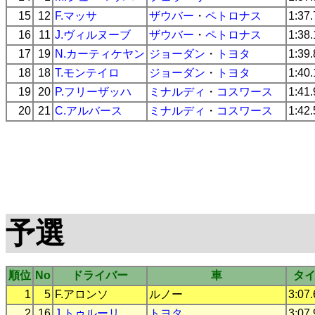
15
12
F.マッサ
ザウバー
・
ペトロナス
1:37
16
11
J.ヴィルヌーブ
ザウバー
・
ペトロナス
1:38
17
19
N.カーティケヤン
ジョーダン
・
トヨタ
1:39
18
18
T.モンテイロ
ジョーダン
・
トヨタ
1:40
19
20
P.フリーザッハ
ミナルディ
・
コスワース
1:41
20
21
C.アルバース
ミナルディ
・
コスワース
1:42
予選
順位
No
ドライバー
車
タ
1
5
F.アロンソ
ルノー
3:07
2
16
J.トゥルーリ
トヨタ
3:07