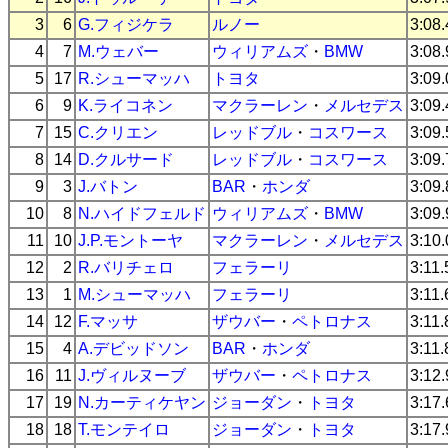
3
6
G.フィジケラ
ルノー
3:08
4
7
M.ウェバー
ウィリアムズ
・
BMW
3:08
5
17
R.シューマッハ
トヨタ
3:09
6
9
K.ライコネン
マクラーレン
・
メルセデス
3:09
7
15
C.クリエン
レッドブル
・
コスワース
3:09
8
14
D.クルサード
レッドブル
・
コスワース
3:09
9
3
J.バトン
BAR
・
ホンダ
3:09
10
8
N.ハイドフェルド
ウィリアムズ
・
BMW
3:09
11
10
J.P.モントーヤ
マクラーレン
・
メルセデス
3:10
12
2
R.バリチェロ
フェラーリ
3:11
13
1
M.シューマッハ
フェラーリ
3:11
14
12
F.マッサ
ザウバー
・
ペトロナス
3:11
15
4
A.デビッドソン
BAR
・
ホンダ
3:11
16
11
J.ヴィルヌーブ
ザウバー
・
ペトロナス
3:12
17
19
N.カーティケヤン
ジョーダン
・
トヨタ
3:17
18
18
T.モンテイロ
ジョーダン
・
トヨタ
3:17