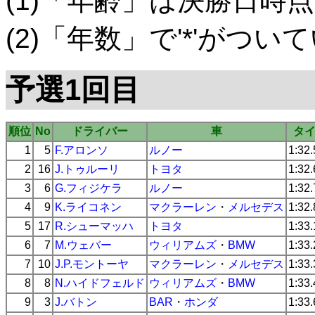
(1)「年齢」は決勝日時点
(2)「年数」で'*'がつ
予選1回目
順位
No
ドライバー
車
タ
1
5
F.アロンソ
ルノー
1:32
2
16
J.トゥルーリ
トヨタ
1:32
3
6
G.フィジケラ
ルノー
1:32
4
9
K.ライコネン
マクラーレン
・
メルセデス
1:32
5
17
R.シューマッハ
トヨタ
1:33
6
7
M.ウェバー
ウィリアムズ
・
BMW
1:33
7
10
J.P.モントーヤ
マクラーレン
・
メルセデス
1:33
8
8
N.ハイドフェルド
ウィリアムズ
・
BMW
1:33
9
3
J.バトン
BAR
・
ホンダ
1:33