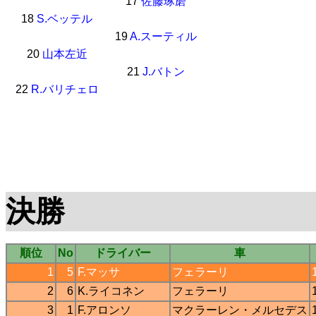
17
佐藤琢磨
18
S.ベッテル
19
A.スーティル
20
山本左近
21
J.バトン
22
R.バリチェロ
決勝
順位
No
ドライバー
車
1
5
F.マッサ
フェラーリ
2
6
K.ライコネン
フェラーリ
3
1
F.アロンソ
マクラーレン
・
メルセデス