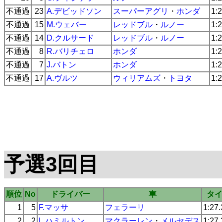
不通過
23
A.デビッドソン
スーパーアグリ
・
ホンダ
1:
不通過
15
M.ウェバー
レッドブル
・
ルノー
1:
不通過
14
D.クルサード
レッドブル
・
ルノー
1:
不通過
8
R.バリチェロ
ホンダ
1:
不通過
7
J.バトン
ホンダ
1:
不通過
17
A.ヴルツ
ウィリアムズ
・
トヨタ
1:
予選3回目
順位
No
ドライバー
車
タ
1
5
F.マッサ
フェラーリ
1:27
2
2
L.ハミルトン
マクラーレン
・
メルセデス
1:27