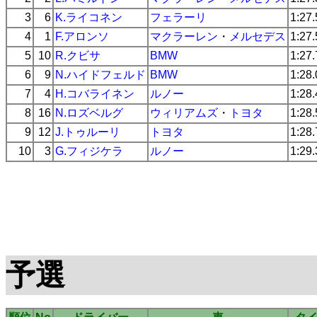
3
6
K.ライコネン
フェラーリ
1:27
4
1
F.アロンソ
マクラーレン
・
メルセデス
1:27
5
10
R.クビサ
BMW
1:27
6
9
N.ハイドフェルド
BMW
1:28
7
4
H.コバライネン
ルノー
1:28
8
16
N.ロズベルグ
ウィリアムズ
・
トヨタ
1:28
9
12
J.トゥルーリ
トヨタ
1:28
10
3
G.フィジケラ
ルノー
1:29
予選