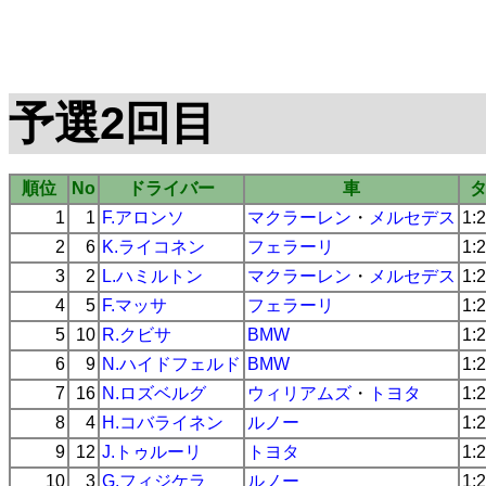
予選2回目
順位
No
ドライバー
車
1
1
F.アロンソ
マクラーレン
・
メルセデス
1:
2
6
K.ライコネン
フェラーリ
1:
3
2
L.ハミルトン
マクラーレン
・
メルセデス
1:
4
5
F.マッサ
フェラーリ
1:
5
10
R.クビサ
BMW
1:
6
9
N.ハイドフェルド
BMW
1:
7
16
N.ロズベルグ
ウィリアムズ
・
トヨタ
1:
8
4
H.コバライネン
ルノー
1:
9
12
J.トゥルーリ
トヨタ
1:
10
3
G.フィジケラ
ルノー
1: