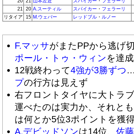
20
21
山本左近
スパイカー
・
フェラーリ
21
20
A.スーティル
スパイカー
・
フェラーリ
リタイア
15
M.ウェバー
レッドブル
・
ルノー
F.マッサ
がまたPPから逃げ切る
ポール・トゥ・ウィン
を達成
12戦終わって
4強が3勝ずつ
プ
の行方は見えず
右フロントタイヤに大トラブ
運べたのは実力か、それとも
は何とか5位3ポイントを獲
A.デビッドソン
は14位、
佐藤