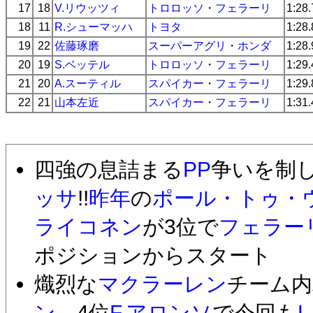
17
18
V.リウッツィ
トロロッソ
・
フェラーリ
1:28
18
11
R.シューマッハ
トヨタ
1:28
19
22
佐藤琢磨
スーパーアグリ
・
ホンダ
1:28
20
19
S.ベッテル
トロロッソ
・
フェラーリ
1:29
21
20
A.スーティル
スパイカー
・
フェラーリ
1:29
22
21
山本左近
スパイカー
・
フェラーリ
1:31
四強の息詰まる
PP
争いを制
ッサ
!!
昨年
の
ポール・トゥ・
ライコネン
が3位で
フェラー
ポジションからスタート
熾烈な
マクラーレン
チーム内
ン
、4位
F.アロンソ
で今回も