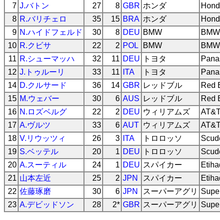
7
J.バトン
27
8
GBR
ホンダ
Hond
8
R.バリチェロ
35
15
BRA
ホンダ
Hond
9
N.ハイドフェルド
30
8
DEU
BMW
BMW 
10
R.クビサ
22
2
POL
BMW
BMW 
11
R.シューマッハ
32
11
DEU
トヨタ
Pana
12
J.トゥルーリ
33
11
ITA
トヨタ
Pana
14
D.クルサード
36
14
GBR
レッドブル
Red B
15
M.ウェバー
30
6
AUS
レッドブル
Red B
16
N.ロズベルグ
22
2
DEU
ウィリアムズ
AT&T
17
A.ヴルツ
33
6
AUT
ウィリアムズ
AT&T
18
V.リウッツィ
26
3
ITA
トロロッソ
Scud
19
S.ベッテル
20
1
DEU
トロロッソ
Scud
20
A.スーティル
24
1
DEU
スパイカー
Etiha
21
山本左近
25
2
JPN
スパイカー
Etiha
22
佐藤琢磨
30
6
JPN
スーパーアグリ
Supe
23
A.デビッドソン
28
2*
GBR
スーパーアグリ
Supe