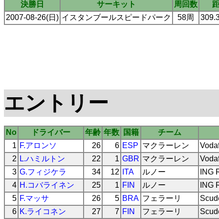
決勝日
サーキット
周回数
2007-08-26(日)
イスタンブールスピードパーク
58周
309.
エントリー
No
ドライバー
年齢
年数
国籍
チーム
1
F.アロンソ
26
6
ESP
マクラーレン
Voda
2
L.ハミルトン
22
1
GBR
マクラーレン
Voda
3
G.フィジケラ
34
12
ITA
ルノー
ING 
4
H.コバライネン
25
1
FIN
ルノー
ING 
5
F.マッサ
26
5
BRA
フェラーリ
Scude
6
K.ライコネン
27
7
FIN
フェラーリ
Scude