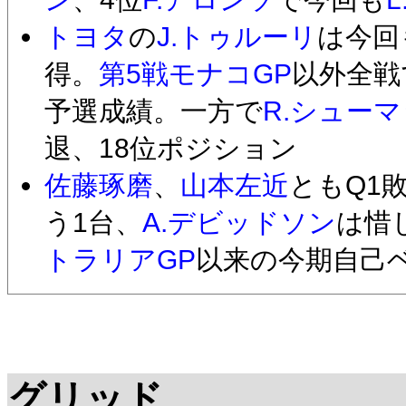
トヨタ
の
J.トゥルーリ
は今回
得。
第5戦モナコGP
以外全戦
予選成績。一方で
R.シュー
退、18位ポジション
佐藤琢磨
、
山本左近
ともQ1
う1台、
A.デビッドソン
は惜
トラリアGP
以来の今期自己
グリッド