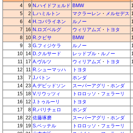
4
9
N.ハイドフェルド
BMW
5
2
L.ハミルトン
マクラーレン
・
メルセデス
6
4
H.コバライネン
ルノー
7
16
N.ロズベルグ
ウィリアムズ
・
トヨタ
8
10
R.クビサ
BMW
9
3
G.フィジケラ
ルノー
10
14
D.クルサード
レッドブル
・
ルノー
11
17
A.ヴルツ
ウィリアムズ
・
トヨタ
12
11
R.シューマッハ
トヨタ
13
7
J.バトン
ホンダ
14
23
A.デビッドソン
スーパーアグリ
・
ホンダ
15
18
V.リウッツィ
トロロッソ
・
フェラーリ
16
12
J.トゥルーリ
トヨタ
17
8
R.バリチェロ
ホンダ
18
22
佐藤琢磨
スーパーアグリ
・
ホンダ
19
19
S.ベッテル
トロロッソ
・
フェラーリ