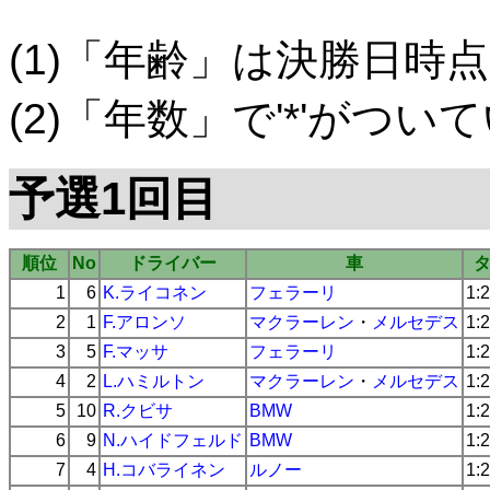
(1)「年齢」は決勝日時点
(2)「年数」で'*'がつ
予選1回目
順位
No
ドライバー
車
1
6
K.ライコネン
フェラーリ
1:
2
1
F.アロンソ
マクラーレン
・
メルセデス
1:
3
5
F.マッサ
フェラーリ
1:
4
2
L.ハミルトン
マクラーレン
・
メルセデス
1:
5
10
R.クビサ
BMW
1:
6
9
N.ハイドフェルド
BMW
1:
7
4
H.コバライネン
ルノー
1: