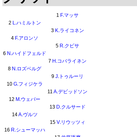
1
F.マッサ
2
L.ハミルトン
3
K.ライコネン
4
F.アロンソ
5
R.クビサ
6
N.ハイドフェルド
7
H.コバライネン
8
N.ロズベルグ
9
J.トゥルーリ
10
G.フィジケラ
11
A.デビッドソン
12
M.ウェバー
13
D.クルサード
14
A.ヴルツ
15
V.リウッツィ
16
R.シューマッハ