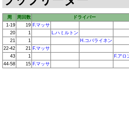
周
周回数
ドライバー
1-19
19
F.マッサ
20
1
L.ハミルトン
21
1
H.コバライネン
22-42
21
F.マッサ
43
1
F.アロ
44-58
15
F.マッサ