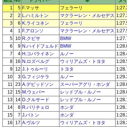
順位
No
ドライバー
車
タ
1
5
F.マッサ
フェラーリ
1:27
2
2
L.ハミルトン
マクラーレン
・
メルセデス
1:27
3
6
K.ライコネン
フェラーリ
1:27
4
1
F.アロンソ
マクラーレン
・
メルセデス
1:27
5
10
R.クビサ
BMW
1:27
6
9
N.ハイドフェルド
BMW
1:28
7
4
H.コバライネン
ルノー
1:28
8
16
N.ロズベルグ
ウィリアムズ
・
トヨタ
1:28
9
12
J.トゥルーリ
トヨタ
1:28
10
3
G.フィジケラ
ルノー
1:29
11
23
A.デビッドソン
スーパーアグリ
・
ホンダ
1:28
12
15
M.ウェバー
レッドブル
・
ルノー
1:28
13
14
D.クルサード
レッドブル
・
ルノー
1:28
14
8
R.バリチェロ
ホンダ
1:28
15
7
J.バトン
ホンダ
1:28
16
17
A.ヴルツ
ウィリアムズ
・
トヨタ
1:28