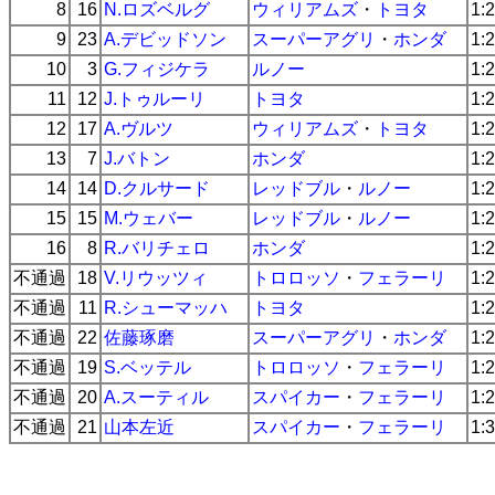
8
16
N.ロズベルグ
ウィリアムズ
・
トヨタ
1:
9
23
A.デビッドソン
スーパーアグリ
・
ホンダ
1:
10
3
G.フィジケラ
ルノー
1:
11
12
J.トゥルーリ
トヨタ
1:
12
17
A.ヴルツ
ウィリアムズ
・
トヨタ
1:
13
7
J.バトン
ホンダ
1:
14
14
D.クルサード
レッドブル
・
ルノー
1:
15
15
M.ウェバー
レッドブル
・
ルノー
1:
16
8
R.バリチェロ
ホンダ
1:
不通過
18
V.リウッツィ
トロロッソ
・
フェラーリ
1:
不通過
11
R.シューマッハ
トヨタ
1:
不通過
22
佐藤琢磨
スーパーアグリ
・
ホンダ
1:
不通過
19
S.ベッテル
トロロッソ
・
フェラーリ
1:
不通過
20
A.スーティル
スパイカー
・
フェラーリ
1:
不通過
21
山本左近
スパイカー
・
フェラーリ
1: