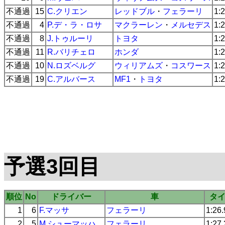
不通過
15
C.クリエン
レッドブル
・
フェラーリ
1:
不通過
4
P.デ・ラ・ロサ
マクラーレン
・
メルセデス
1:
不通過
8
J.トゥルーリ
トヨタ
1:
不通過
11
R.バリチェロ
ホンダ
1:
不通過
10
N.ロズベルグ
ウィリアムズ
・
コスワース
1:
不通過
19
C.アルバース
MF1
・
トヨタ
1:
予選3回目
順位
No
ドライバー
車
タ
1
6
F.マッサ
フェラーリ
1:26
2
5
M.シューマッハ
フェラーリ
1:27