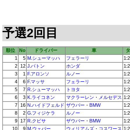
予選2回目
順位
No
ドライバー
車
1
5
M.シューマッハ
フェラーリ
1:
2
12
J.バトン
ホンダ
1:
3
1
F.アロンソ
ルノー
1:
4
6
F.マッサ
フェラーリ
1:
5
7
R.シューマッハ
トヨタ
1:
6
3
K.ライコネン
マクラーレン
・
メルセデス
1:
7
16
N.ハイドフェルド
ザウバー
・
BMW
1:
8
2
G.フィジケラ
ルノー
1:
9
17
R.クビサ
ザウバー
・
BMW
1:
10
9
M.ウェバー
ウィリアムズ
・
コスワース
1: