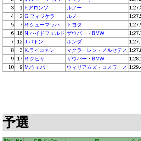
3
1
F.アロンソ
ルノー
1:27
4
2
G.フィジケラ
ルノー
1:27
5
7
R.シューマッハ
トヨタ
1:27
6
16
N.ハイドフェルド
ザウバー
・
BMW
1:27
7
12
J.バトン
ホンダ
1:27
8
3
K.ライコネン
マクラーレン
・
メルセデス
1:27
9
17
R.クビサ
ザウバー
・
BMW
1:28
10
9
M.ウェバー
ウィリアムズ
・
コスワース
1:29
予選