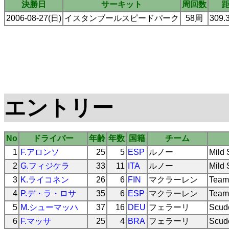
決勝日
サーキット
周回数
2006-08-27(日)
イスタンブールスピードパーク
58周
309.
エントリー
No
ドライバー
年齢
年数
国籍
チーム
1
F.アロンソ
25
5
ESP
ルノー
Mild
2
G.フィジケラ
33
11
ITA
ルノー
Mild
3
K.ライコネン
26
6
FIN
マクラーレン
Team
4
P.デ・ラ・ロサ
35
6
ESP
マクラーレン
Team
5
M.シューマッハ
37
16
DEU
フェラーリ
Scude
6
F.マッサ
25
4
BRA
フェラーリ
Scude