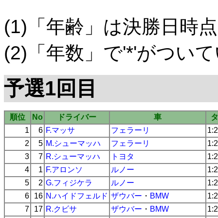
(1)「年齢」は決勝日時点
(2)「年数」で'*'がつ
予選1回目
順位
No
ドライバー
車
1
6
F.マッサ
フェラーリ
1:
2
5
M.シューマッハ
フェラーリ
1:
3
7
R.シューマッハ
トヨタ
1:
4
1
F.アロンソ
ルノー
1:
5
2
G.フィジケラ
ルノー
1:
6
16
N.ハイドフェルド
ザウバー
・
BMW
1:
7
17
R.クビサ
ザウバー
・
BMW
1: