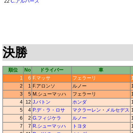
22
C.アルバース
決勝
順位
No
ドライバー
車
1
6
F.マッサ
フェラーリ
2
1
F.アロンソ
ルノー
3
5
M.シューマッハ
フェラーリ
4
12
J.バトン
ホンダ
5
4
P.デ・ラ・ロサ
マクラーレン
・
メルセデス
6
2
G.フィジケラ
ルノー
7
7
R.シューマッハ
トヨタ