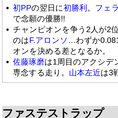
初PP
の翌日に
初勝利
。
フェ
で念願の優勝!!
チャンピオンを争う2人が2
のは
F.アロンソ
…わずか0.0
オンを決める差となるか。
佐藤琢磨
は1周目のアクシデ
専念する走り。
山本左近
は3
ファステストラップ