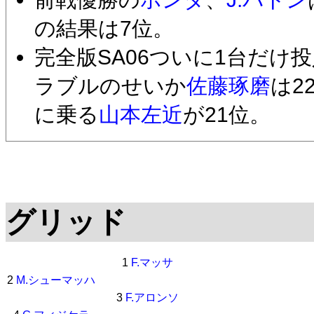
の結果は7位。
完全版SA06ついに1台だけ
ラブルのせいか
佐藤琢磨
は2
に乗る
山本左近
が21位。
グリッド
1
F.マッサ
2
M.シューマッハ
3
F.アロンソ