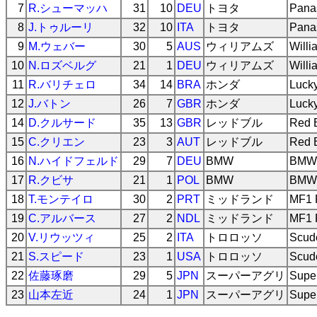
7
R.シューマッハ
31
10
DEU
トヨタ
Pana
8
J.トゥルーリ
32
10
ITA
トヨタ
Pana
9
M.ウェバー
30
5
AUS
ウィリアムズ
Will
10
N.ロズベルグ
21
1
DEU
ウィリアムズ
Will
11
R.バリチェロ
34
14
BRA
ホンダ
Luck
12
J.バトン
26
7
GBR
ホンダ
Luck
14
D.クルサード
35
13
GBR
レッドブル
Red B
15
C.クリエン
23
3
AUT
レッドブル
Red B
16
N.ハイドフェルド
29
7
DEU
BMW
BMW 
17
R.クビサ
21
1
POL
BMW
BMW 
18
T.モンテイロ
30
2
PRT
ミッドランド
MF1 
19
C.アルバース
27
2
NDL
ミッドランド
MF1 
20
V.リウッツィ
25
2
ITA
トロロッソ
Scud
21
S.スピード
23
1
USA
トロロッソ
Scud
22
佐藤琢磨
29
5
JPN
スーパーアグリ
Supe
23
山本左近
24
1
JPN
スーパーアグリ
Supe