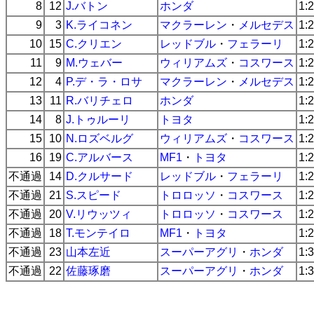
8
12
J.バトン
ホンダ
1:
9
3
K.ライコネン
マクラーレン
・
メルセデス
1:
10
15
C.クリエン
レッドブル
・
フェラーリ
1:
11
9
M.ウェバー
ウィリアムズ
・
コスワース
1:
12
4
P.デ・ラ・ロサ
マクラーレン
・
メルセデス
1:
13
11
R.バリチェロ
ホンダ
1:
14
8
J.トゥルーリ
トヨタ
1:
15
10
N.ロズベルグ
ウィリアムズ
・
コスワース
1:
16
19
C.アルバース
MF1
・
トヨタ
1:
不通過
14
D.クルサード
レッドブル
・
フェラーリ
1:
不通過
21
S.スピード
トロロッソ
・
コスワース
1:
不通過
20
V.リウッツィ
トロロッソ
・
コスワース
1:
不通過
18
T.モンテイロ
MF1
・
トヨタ
1:
不通過
23
山本左近
スーパーアグリ
・
ホンダ
1:
不通過
22
佐藤琢磨
スーパーアグリ
・
ホンダ
1: