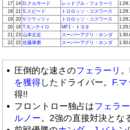
17
14
D.クルサード
レッドブル
・
フェラーリ
1:29
18
21
S.スピード
トロロッソ
・
コスワース
1:29
19
20
V.リウッツィ
トロロッソ
・
コスワース
1:29
20
18
T.モンテイロ
MF1
・
トヨタ
1:29
21
23
山本左近
スーパーアグリ
・
ホンダ
1:30
22
22
佐藤琢磨
スーパーアグリ
・
ホンダ
1:30
圧倒的な速さの
フェラーリ
。
を獲得
したドライバー。
F.
得!!
フロントロー独占は
フェラ
ルノー
。2強の直接対決とな
前戦優勝の
ホンダ
、
J.バトン