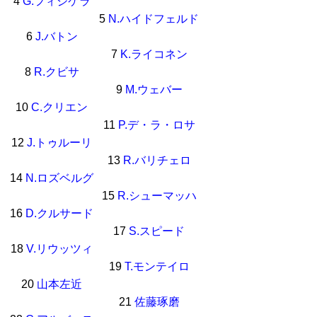
4
G.フィジケラ
5
N.ハイドフェルド
6
J.バトン
7
K.ライコネン
8
R.クビサ
9
M.ウェバー
10
C.クリエン
11
P.デ・ラ・ロサ
12
J.トゥルーリ
13
R.バリチェロ
14
N.ロズベルグ
15
R.シューマッハ
16
D.クルサード
17
S.スピード
18
V.リウッツィ
19
T.モンテイロ
20
山本左近
21
佐藤琢磨