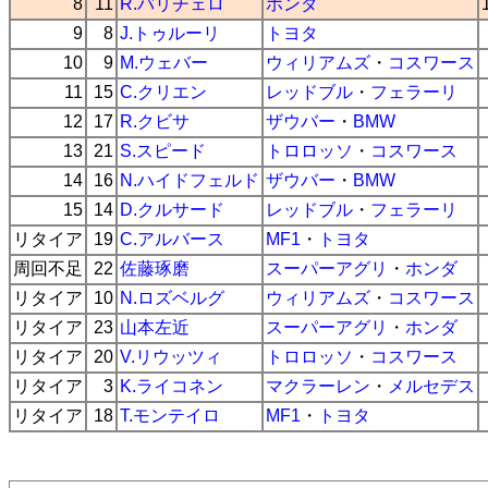
8
11
R.バリチェロ
ホンダ
9
8
J.トゥルーリ
トヨタ
10
9
M.ウェバー
ウィリアムズ
・
コスワース
11
15
C.クリエン
レッドブル
・
フェラーリ
12
17
R.クビサ
ザウバー
・
BMW
13
21
S.スピード
トロロッソ
・
コスワース
14
16
N.ハイドフェルド
ザウバー
・
BMW
15
14
D.クルサード
レッドブル
・
フェラーリ
リタイア
19
C.アルバース
MF1
・
トヨタ
周回不足
22
佐藤琢磨
スーパーアグリ
・
ホンダ
リタイア
10
N.ロズベルグ
ウィリアムズ
・
コスワース
リタイア
23
山本左近
スーパーアグリ
・
ホンダ
リタイア
20
V.リウッツィ
トロロッソ
・
コスワース
リタイア
3
K.ライコネン
マクラーレン
・
メルセデス
リタイア
18
T.モンテイロ
MF1
・
トヨタ