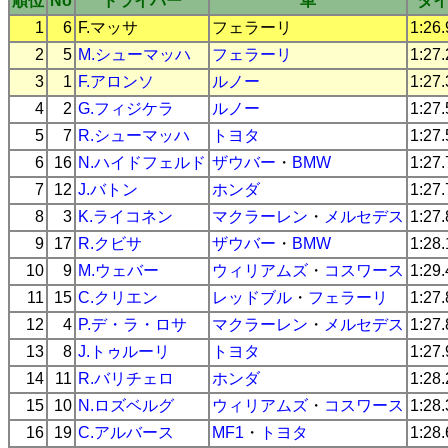
順位
No
ドライバー
車
タ
1
6
F.マッサ
フェラーリ
1:26
2
5
M.シューマッハ
フェラーリ
1:27
3
1
F.アロンソ
ルノー
1:27
4
2
G.フィジケラ
ルノー
1:27
5
7
R.シューマッハ
トヨタ
1:27
6
16
N.ハイドフェルド
ザウバー
・
BMW
1:27
7
12
J.バトン
ホンダ
1:27
8
3
K.ライコネン
マクラーレン
・
メルセデス
1:27
9
17
R.クビサ
ザウバー
・
BMW
1:28
10
9
M.ウェバー
ウィリアムズ
・
コスワース
1:29
11
15
C.クリエン
レッドブル
・
フェラーリ
1:27
12
4
P.デ・ラ・ロサ
マクラーレン
・
メルセデス
1:27
13
8
J.トゥルーリ
トヨタ
1:27
14
11
R.バリチェロ
ホンダ
1:28
15
10
N.ロズベルグ
ウィリアムズ
・
コスワース
1:28
16
19
C.アルバース
MF1
・
トヨタ
1:28