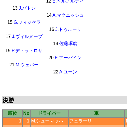
12
E.ベルノルディ
13
J.バトン
14
A.マクニッシュ
15
G.フィジケラ
16
J.トゥルーリ
17
J.ヴィルヌーブ
18
佐藤琢磨
19
P.デ・ラ・ロサ
20
E.アーバイン
21
M.ウェバー
22
A.ユーン
決勝
順位
No
ドライバー
車
1
1
M.シューマッハ
フェラーリ