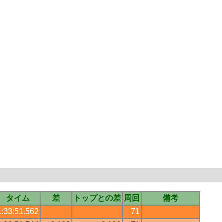
タイム
差
トップとの差
周回
備考
1:33:51.562
71