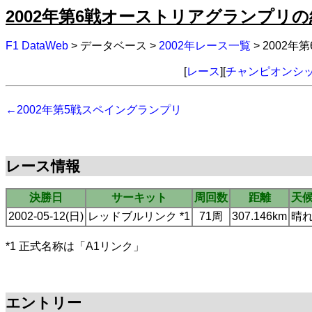
2002年第6戦オーストリアグランプリの
F1 DataWeb
> データベース >
2002年レース一覧
> 2002
[
レース
][
チャンピオンシ
←2002年第5戦スペイングランプリ
レース情報
決勝日
サーキット
周回数
距離
天
2002-05-12(日)
レッドブルリンク *1
71周
307.146km
晴
*1 正式名称は「A1リンク」
エントリー