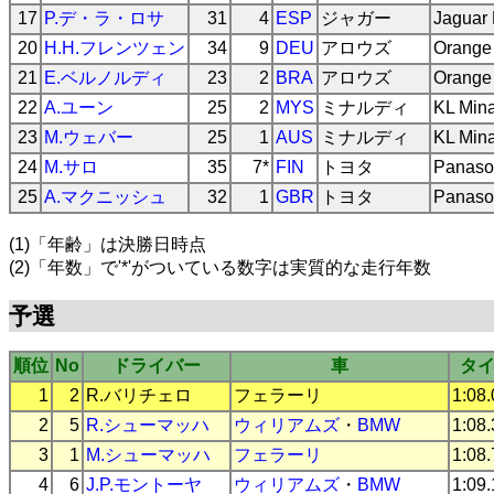
17
P.デ・ラ・ロサ
31
4
ESP
ジャガー
Jaguar
20
H.H.フレンツェン
34
9
DEU
アロウズ
Orange
21
E.ベルノルディ
23
2
BRA
アロウズ
Orange
22
A.ユーン
25
2
MYS
ミナルディ
KL Mina
23
M.ウェバー
25
1
AUS
ミナルディ
KL Mina
24
M.サロ
35
7*
FIN
トヨタ
Panaso
25
A.マクニッシュ
32
1
GBR
トヨタ
Panaso
(1)「年齢」は決勝日時点
(2)「年数」で'*'がついている数字は実質的な走行年数
予選
順位
No
ドライバー
車
タ
1
2
R.バリチェロ
フェラーリ
1:08
2
5
R.シューマッハ
ウィリアムズ
・
BMW
1:08
3
1
M.シューマッハ
フェラーリ
1:08
4
6
J.P.モントーヤ
ウィリアムズ
・
BMW
1:09