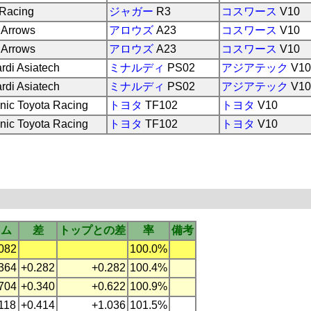
 Racing
ジャガー
R3
コスワース
V10
 Arrows
アロウズ
A23
コスワース
V10
 Arrows
アロウズ
A23
コスワース
V10
rdi Asiatech
ミナルディ
PS02
アジアテック
V10
rdi Asiatech
ミナルディ
PS02
アジアテック
V10
nic Toyota Racing
トヨタ
TF102
トヨタ
V10
nic Toyota Racing
トヨタ
TF102
トヨタ
V10
イム
差
トップとの差
率
備考
.082
100.0%
.364
+0.282
+0.282
100.4%
.704
+0.340
+0.622
100.9%
.118
+0.414
+1.036
101.5%