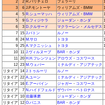
2
2
R.バリチェロ
フェラーリ
3
6
J.P.モントーヤ
ウィリアムズ
・
BMW
4
5
R.シューマッハ
ウィリアムズ
・
BMW
5
9
G.フィジケラ
ジョーダン
・
ホンダ
6
3
D.クルサード
マクラーレン
・
メルセデス
7
15
J.バトン
ルノー
8
24
M.サロ
トヨタ
9
25
A.マクニッシュ
トヨタ
10
11
J.ヴィルヌーブ
BAR
・
ホンダ
11
20
H.H.フレンツェン
アロウズ
・
コスワース
12
23
M.ウェバー
ミナルディ
・
アジアテック
リタイア
14
J.トゥルーリ
ルノー
リタイア
22
A.ユーン
ミナルディ
・
アジアテック
リタイア
16
E.アーバイン
ジャガー
・
コスワース
リタイア
7
N.ハイドフェルド
ザウバー
・
ペトロナス
リタイア
10
佐藤琢磨
ジョーダン
・
ホンダ
リタイア
12
O.パニス
BAR
・
ホンダ