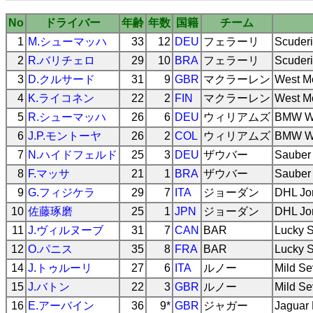
No
ドライバー
年齢
年数
国籍
チーム
1
M.シューマッハ
33
12
DEU
フェラーリ
Scuderi
2
R.バリチェロ
29
10
BRA
フェラーリ
Scuderi
3
D.クルサード
31
9
GBR
マクラーレン
West M
4
K.ライコネン
22
2
FIN
マクラーレン
West M
5
R.シューマッハ
26
6
DEU
ウィリアムズ
BMW Wi
6
J.P.モントーヤ
26
2
COL
ウィリアムズ
BMW Wi
7
N.ハイドフェルド
25
3
DEU
ザウバー
Sauber
8
F.マッサ
21
1
BRA
ザウバー
Sauber
9
G.フィジケラ
29
7
ITA
ジョーダン
DHL Jo
10
佐藤琢磨
25
1
JPN
ジョーダン
DHL Jo
11
J.ヴィルヌーブ
31
7
CAN
BAR
Lucky S
12
O.パニス
35
8
FRA
BAR
Lucky S
14
J.トゥルーリ
27
6
ITA
ルノー
Mild S
15
J.バトン
22
3
GBR
ルノー
Mild S
16
E.アーバイン
36
9*
GBR
ジャガー
Jaguar