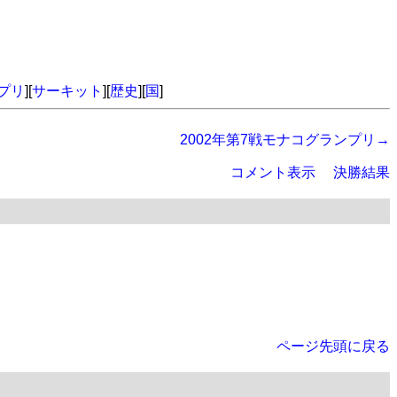
プリ
][
サーキット
][
歴史
][
国
]
2002年第7戦モナコグランプリ→
コメント表示
決勝結果
ページ先頭に戻る