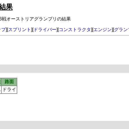
結果
年第6戦オーストリアグランプリの結果
ップ
][
スプリント
][
ドライバー
][
コンストラクタ
][
エンジン
][
グラン
候
路面
れ
ドライ