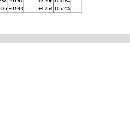
.388
+0.647
+3.306
104.9%
.336
+0.948
+4.254
106.2%