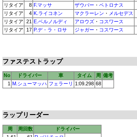
リタイア
8
F.マッサ
ザウバー
・
ペトロナス
リタイア
4
K.ライコネン
マクラーレン
・
メルセデス
リタイア
21
E.ベルノルディ
アロウズ
・
コスワース
リタイア
17
P.デ・ラ・ロサ
ジャガー
・
コスワース
ファステストラップ
No
ドライバー
車
タイム
周
備考
1
M.シューマッハ
フェラーリ
1:09.298
68
ラップリーダー
周
周回数
ドライバー