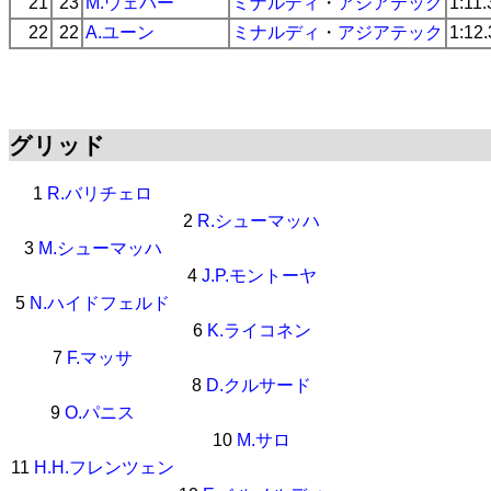
21
23
M.ウェバー
ミナルディ
・
アジアテック
1:11
22
22
A.ユーン
ミナルディ
・
アジアテック
1:12
グリッド
1
R.バリチェロ
2
R.シューマッハ
3
M.シューマッハ
4
J.P.モントーヤ
5
N.ハイドフェルド
6
K.ライコネン
7
F.マッサ
8
D.クルサード
9
O.パニス
10
M.サロ
11
H.H.フレンツェン