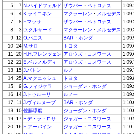
5
7
N.ハイドフェルド
ザウバー
・
ペトロナス
1:09
6
4
K.ライコネン
マクラーレン
・
メルセデス
1:09
7
8
F.マッサ
ザウバー
・
ペトロナス
1:09
8
3
D.クルサード
マクラーレン
・
メルセデス
1:09
9
12
O.パニス
BAR
・
ホンダ
1:09
10
24
M.サロ
トヨタ
1:09
11
20
H.H.フレンツェン
アロウズ
・
コスワース
1:09
12
21
E.ベルノルディ
アロウズ
・
コスワース
1:09
13
15
J.バトン
ルノー
1:09
14
25
A.マクニッシュ
トヨタ
1:09
15
9
G.フィジケラ
ジョーダン
・
ホンダ
1:09
16
14
J.トゥルーリ
ルノー
1:09
17
11
J.ヴィルヌーブ
BAR
・
ホンダ
1:10
18
10
佐藤琢磨
ジョーダン
・
ホンダ
1:10
19
17
P.デ・ラ・ロサ
ジャガー
・
コスワース
1:10
20
16
E.アーバイン
ジャガー
・
コスワース
1:10