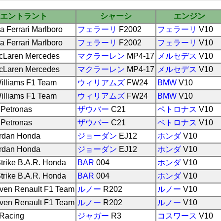
エントラント
シャーシ
エンジン
a Ferrari Marlboro
フェラーリ
F2002
フェラーリ
V10
a Ferrari Marlboro
フェラーリ
F2002
フェラーリ
V10
cLaren Mercedes
マクラーレン
MP4-17
メルセデス
V10
cLaren Mercedes
マクラーレン
MP4-17
メルセデス
V10
lliams F1 Team
ウィリアムズ
FW24
BMW
V10
lliams F1 Team
ウィリアムズ
FW24
BMW
V10
 Petronas
ザウバー
C21
ペトロナス
V10
 Petronas
ザウバー
C21
ペトロナス
V10
rdan Honda
ジョーダン
EJ12
ホンダ
V10
rdan Honda
ジョーダン
EJ12
ホンダ
V10
trike B.A.R. Honda
BAR
004
ホンダ
V10
trike B.A.R. Honda
BAR
004
ホンダ
V10
even Renault F1 Team
ルノー
R202
ルノー
V10
even Renault F1 Team
ルノー
R202
ルノー
V10
 Racing
ジャガー
R3
コスワース
V10