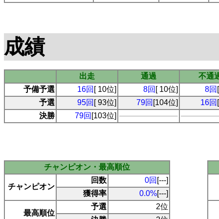
成績
出走
通過
不通
予備予選
16回
[ 10位]
8回
[ 10位]
8回
予選
95回
[ 93位]
79回
[104位]
16回
決勝
79回
[103位]
チャンピオン・最高順位
回数
0回
[---]
チャンピオン
獲得率
0.0%
[---]
予選
2位
最高順位