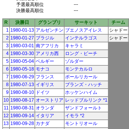
---
予選最高順位
---
決勝最高順位
R
決勝日
グランプリ
サーキット
チーム
1
1980-01-13
アルゼンチン
ブエノスアイレス
シャドー
2
1980-01-27
ブラジル
インテルラゴス
シャドー
3
1980-03-01
南アフリカ
キャラミ
4
1980-03-30
アメリカ西
ロング・ビーチ
5
1980-05-04
ベルギー
ゾルダー
6
1980-05-18
モナコ
モンテカルロ
7
1980-06-29
フランス
ポールリカール
8
1980-07-13
イギリス
ブランズ・ハッチ
9
1980-08-10
ドイツ
ホッケンハイム
10
1980-08-17
オーストリア
レッドブルリンク *1
11
1980-08-31
オランダ
ザンドフォールト
12
1980-09-14
イタリア
イモラ *2
13
1980-09-28
カナダ
モントリオール