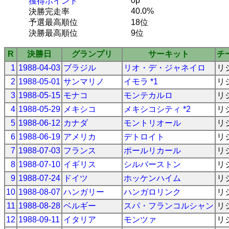
0p
獲得ポイント
40.0%
決勝完走率
予選最高順位
18位
決勝最高順位
9位
R
決勝日
グランプリ
サーキット
チ
1
1988-04-03
ブラジル
リオ・デ・ジャネイロ
リ
2
1988-05-01
サンマリノ
イモラ *1
リ
3
1988-05-15
モナコ
モンテカルロ
リ
4
1988-05-29
メキシコ
メキシコシティ *2
リ
5
1988-06-12
カナダ
モントリオール
リ
6
1988-06-19
アメリカ
デトロイト
リ
7
1988-07-03
フランス
ポールリカール
リ
8
1988-07-10
イギリス
シルバーストン
リ
9
1988-07-24
ドイツ
ホッケンハイム
リ
10
1988-08-07
ハンガリー
ハンガロリンク
リ
11
1988-08-28
ベルギー
スパ・フランコルシャン
リ
12
1988-09-11
イタリア
モンツァ
リ