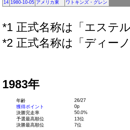
14
1980-10-05
アメリカ東
ワトキンズ・グレン
*1 正式名称は「エステ
*2 正式名称は「ディー
1983年
26/27
年齢
0p
獲得ポイント
50.0%
決勝完走率
予選最高順位
13位
決勝最高順位
7位