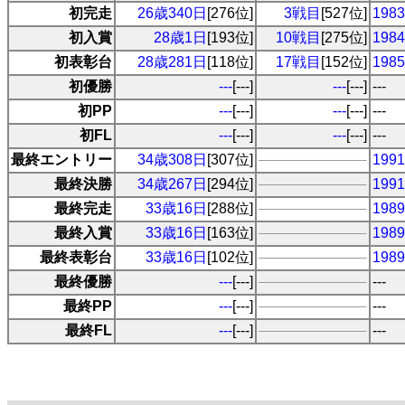
初完走
26歳340日
[276位]
3戦目
[527位]
19
初入賞
28歳1日
[193位]
10戦目
[275位]
19
初表彰台
28歳281日
[118位]
17戦目
[152位]
19
初優勝
---
[---]
---
[---]
---
初PP
---
[---]
---
[---]
---
初FL
---
[---]
---
[---]
---
最終エントリー
34歳308日
[307位]
19
最終決勝
34歳267日
[294位]
19
最終完走
33歳16日
[288位]
19
最終入賞
33歳16日
[163位]
19
最終表彰台
33歳16日
[102位]
19
最終優勝
---
[---]
---
最終PP
---
[---]
---
最終FL
---
[---]
---