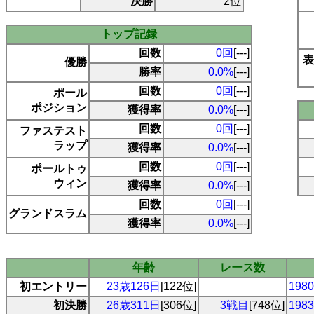
決勝
2位
トップ記録
回数
0回
[---]
表
優勝
勝率
0.0%
[---]
回数
0回
[---]
ポール
ポジション
獲得率
0.0%
[---]
回数
0回
[---]
ファステスト
ラップ
獲得率
0.0%
[---]
回数
0回
[---]
ポールトゥ
ウィン
獲得率
0.0%
[---]
回数
0回
[---]
グランドスラム
獲得率
0.0%
[---]
年齢
レース数
初エントリー
23歳126日
[122位]
19
初決勝
26歳311日
[306位]
3戦目
[748位]
19