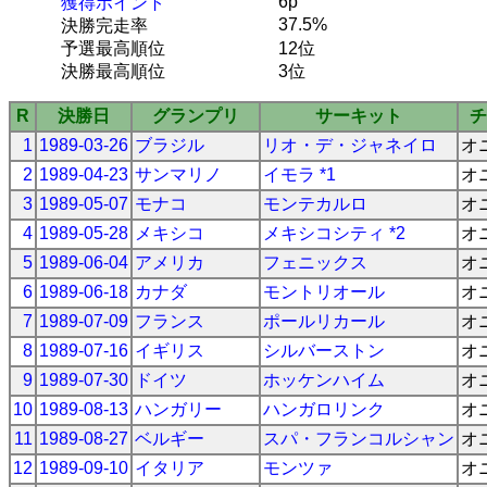
6p
獲得ポイント
37.5%
決勝完走率
予選最高順位
12位
決勝最高順位
3位
R
決勝日
グランプリ
サーキット
チ
1
1989-03-26
ブラジル
リオ・デ・ジャネイロ
オ
2
1989-04-23
サンマリノ
イモラ *1
オ
3
1989-05-07
モナコ
モンテカルロ
オ
4
1989-05-28
メキシコ
メキシコシティ *2
オ
5
1989-06-04
アメリカ
フェニックス
オ
6
1989-06-18
カナダ
モントリオール
オ
7
1989-07-09
フランス
ポールリカール
オ
8
1989-07-16
イギリス
シルバーストン
オ
9
1989-07-30
ドイツ
ホッケンハイム
オ
10
1989-08-13
ハンガリー
ハンガロリンク
オ
11
1989-08-27
ベルギー
スパ・フランコルシャン
オ
12
1989-09-10
イタリア
モンツァ
オ