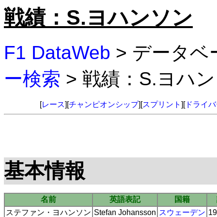
戦績：S.ヨハンソン
F1 DataWeb
> データベ
ー検索
> 戦績：S.ヨハ
[
レース
][
チャンピオンシップ
][
スプリント
][
ドライバ
基本情報
名前
英語表記
国籍
ステファン・ヨハンソン
Stefan Johansson
スウェーデン
19