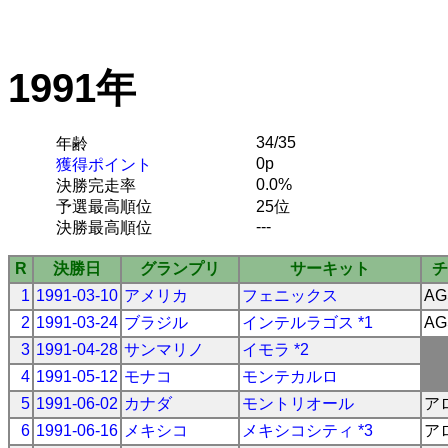
1991年
34/35
年齢
0p
獲得ポイント
0.0%
決勝完走率
予選最高順位
25位
---
決勝最高順位
R
決勝日
グランプリ
サーキット
チ
1
1991-03-10
アメリカ
フェニックス
AG
2
1991-03-24
ブラジル
インテルラゴス *1
AG
3
1991-04-28
サンマリノ
イモラ *2
4
1991-05-12
モナコ
モンテカルロ
5
1991-06-02
カナダ
モントリオール
ア
6
1991-06-16
メキシコ
メキシコシティ *3
ア