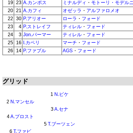
19
23
A.カンポス
ミナルディ
・
モトーリ・モデル
20
21
A.カフィ
オゼッラ
・
アルファロメオ
22
30
P.アリオー
ローラ
・
フォード
23
4
P.ストレイフ
ティレル
・
フォード
24
3
Jon.パーマー
ティレル
・
フォード
25
16
I.カペリ
マーチ
・
フォード
26
14
P.ファブル
AGS
・
フォード
グリッド
1
N.ピケ
2
N.マンセル
3
A.セナ
4
A.プロスト
5
T.ブーツェン
6
T.ファビ