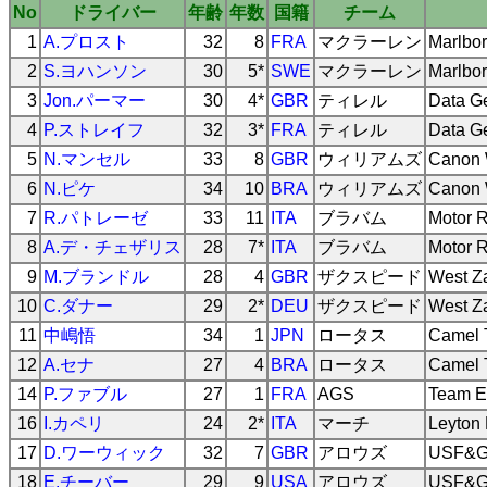
No
ドライバー
年齢
年数
国籍
チーム
1
A.プロスト
32
8
FRA
マクラーレン
Marlbor
2
S.ヨハンソン
30
5*
SWE
マクラーレン
Marlbor
3
Jon.パーマー
30
4*
GBR
ティレル
Data Ge
4
P.ストレイフ
32
3*
FRA
ティレル
Data Ge
5
N.マンセル
33
8
GBR
ウィリアムズ
Canon 
6
N.ピケ
34
10
BRA
ウィリアムズ
Canon 
7
R.パトレーゼ
33
11
ITA
ブラバム
Motor 
8
A.デ・チェザリス
28
7*
ITA
ブラバム
Motor 
9
M.ブランドル
28
4
GBR
ザクスピード
West Z
10
C.ダナー
29
2*
DEU
ザクスピード
West Z
11
中嶋悟
34
1
JPN
ロータス
Camel 
12
A.セナ
27
4
BRA
ロータス
Camel 
14
P.ファブル
27
1
FRA
AGS
Team E
16
I.カペリ
24
2*
ITA
マーチ
Leyton
17
D.ワーウィック
32
7
GBR
アロウズ
USF&G 
18
E.チーバー
29
9
USA
アロウズ
USF&G 