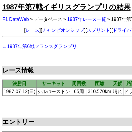
1987年第7戦イギリスグランプリの結果
F1 DataWeb
> データベース >
1987年レース一覧
> 1987
[
レース
][
チャンピオンシップ
][
スプリント
][
ドライバ
←1987年第6戦フランスグランプリ
レース情報
決勝日
サーキット
周回数
距離
天候
路
1987-07-12(日)
シルバーストン
65周
310.570km
晴れ
ド
エントリー