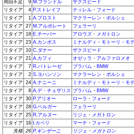
周回不足
9
M.ブランドル
ザクスピード
リタイア
4
P.ストレイフ
ティレル
・
フォード
リタイア
1
A.プロスト
マクラーレン
・
ポルシェ
リタイア
27
M.アルボレート
フェラーリ
リタイア
18
E.チーバー
アロウズ
・
メガトロン
リタイア
23
A.カンポス
ミナルディ
・
モトーリ・モ
リタイア
10
C.ダナー
ザクスピード
リタイア
21
A.カフィ
オゼッラ
・
アルファロメオ
リタイア
7
R.パトレーゼ
ブラバム
・
BMW
リタイア
2
S.ヨハンソン
マクラーレン
・
ポルシェ
リタイア
24
A.ナニーニ
ミナルディ
・
モトーリ・モ
リタイア
8
A.デ・チェザリス
ブラバム
・
BMW
リタイア
30
P.アリオー
ローラ
・
フォード
リタイア
28
G.ベルガー
フェラーリ
リタイア
25
R.アルヌー
リジェ
・
メガトロン
リタイア
16
I.カペリ
マーチ
・
フォード
失格
26
P.ギンザーニ
リジェ
・
メガトロン