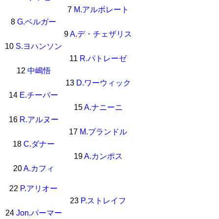
7
M.アルボレート
8
G.ベルガー
9
A.デ・チェザリス
10
S.ヨハンソン
11
R.パトレーゼ
12
中嶋悟
13
D.ワーウィック
14
E.チーバー
15
A.ナニーニ
16
R.アルヌー
17
M.ブランドル
18
C.ダナー
19
A.カンポス
20
A.カフィ
22
P.アリオー
23
P.ストレイフ
24
Jon.パーマー