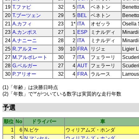
19
T.ファビ
32
5
ITA
ベネトン
Benett
20
T.ブーツェン
29
5
BEL
ベネトン
Benett
21
A.カフィ
23
1*
ITA
オゼッラ
Osella
23
A.カンポス
27
1
ESP
ミナルディ
Minard
24
A.ナニーニ
28
2
ITA
ミナルディ
Minard
25
R.アルヌー
39
10
FRA
リジェ
Ligier 
27
M.アルボレート
30
7
ITA
フェラーリ
Scuderi
28
G.ベルガー
27
4
AUT
フェラーリ
Scuderi
30
P.アリオー
32
4
FRA
ラルース
Larrou
(1)「年齢」は決勝日時点
(2)「年数」で'*'がついている数字は実質的な走行年数
予選
順位
No
ドライバー
車
1
6
N.ピケ
ウィリアムズ
・
ホンダ
2
5
N.マンセル
ウィリアムズ
・
ホンダ