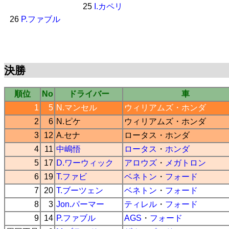
25
I.カペリ
26
P.ファブル
決勝
順位
No
ドライバー
車
1
5
N.マンセル
ウィリアムズ
・
ホンダ
2
6
N.ピケ
ウィリアムズ
・
ホンダ
3
12
A.セナ
ロータス
・
ホンダ
4
11
中嶋悟
ロータス
・
ホンダ
5
17
D.ワーウィック
アロウズ
・
メガトロン
6
19
T.ファビ
ベネトン
・
フォード
7
20
T.ブーツェン
ベネトン
・
フォード
8
3
Jon.パーマー
ティレル
・
フォード
9
14
P.ファブル
AGS
・
フォード