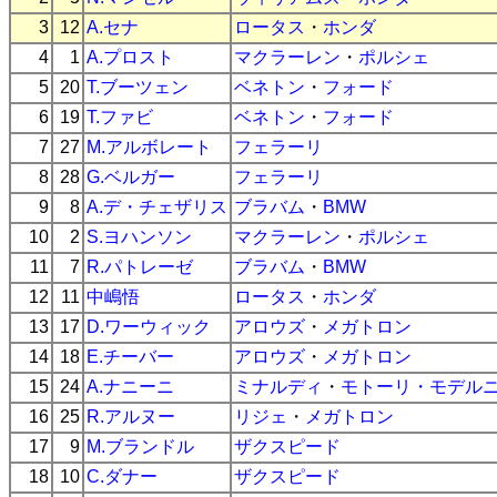
3
12
A.セナ
ロータス
・
ホンダ
4
1
A.プロスト
マクラーレン
・
ポルシェ
5
20
T.ブーツェン
ベネトン
・
フォード
6
19
T.ファビ
ベネトン
・
フォード
7
27
M.アルボレート
フェラーリ
8
28
G.ベルガー
フェラーリ
9
8
A.デ・チェザリス
ブラバム
・
BMW
10
2
S.ヨハンソン
マクラーレン
・
ポルシェ
11
7
R.パトレーゼ
ブラバム
・
BMW
12
11
中嶋悟
ロータス
・
ホンダ
13
17
D.ワーウィック
アロウズ
・
メガトロン
14
18
E.チーバー
アロウズ
・
メガトロン
15
24
A.ナニーニ
ミナルディ
・
モトーリ・モデル
16
25
R.アルヌー
リジェ
・
メガトロン
17
9
M.ブランドル
ザクスピード
18
10
C.ダナー
ザクスピード