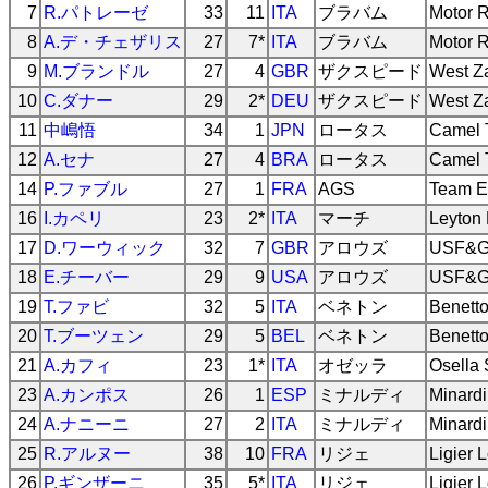
7
R.パトレーゼ
33
11
ITA
ブラバム
Motor 
8
A.デ・チェザリス
27
7*
ITA
ブラバム
Motor 
9
M.ブランドル
27
4
GBR
ザクスピード
West Z
10
C.ダナー
29
2*
DEU
ザクスピード
West Z
11
中嶋悟
34
1
JPN
ロータス
Camel 
12
A.セナ
27
4
BRA
ロータス
Camel 
14
P.ファブル
27
1
FRA
AGS
Team E
16
I.カペリ
23
2*
ITA
マーチ
Leyton
17
D.ワーウィック
32
7
GBR
アロウズ
USF&G 
18
E.チーバー
29
9
USA
アロウズ
USF&G 
19
T.ファビ
32
5
ITA
ベネトン
Benett
20
T.ブーツェン
29
5
BEL
ベネトン
Benett
21
A.カフィ
23
1*
ITA
オゼッラ
Osella
23
A.カンポス
26
1
ESP
ミナルディ
Minard
24
A.ナニーニ
27
2
ITA
ミナルディ
Minard
25
R.アルヌー
38
10
FRA
リジェ
Ligier 
26
P.ギンザーニ
35
5*
ITA
リジェ
Ligier 