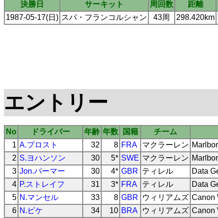
決勝日
サーキット
周回数
距離
1987-05-17(日)
スパ・フランコルシャン
43周
298.420km
エントリー
No
ドライバー
年齢
年数
国籍
チーム
1
A.プロスト
32
8
FRA
マクラーレン
Marlbor
2
S.ヨハンソン
30
5*
SWE
マクラーレン
Marlbor
3
Jon.パーマー
30
4*
GBR
ティレル
Data Ge
4
P.ストレイフ
31
3*
FRA
ティレル
Data Ge
5
N.マンセル
33
8
GBR
ウィリアムズ
Canon 
6
N.ピケ
34
10
BRA
ウィリアムズ
Canon 