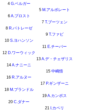
4
G.ベルガー
5
M.アルボレート
6
A.プロスト
7
T.ブーツェン
8
R.パトレーゼ
9
T.ファビ
10
S.ヨハンソン
11
E.チーバー
12
D.ワーウィック
13
A.デ・チェザリス
14
A.ナニーニ
15
中嶋悟
16
R.アルヌー
17
P.ギンザーニ
18
M.ブランドル
19
A.カンポス
20
C.ダナー
21
I.カペリ