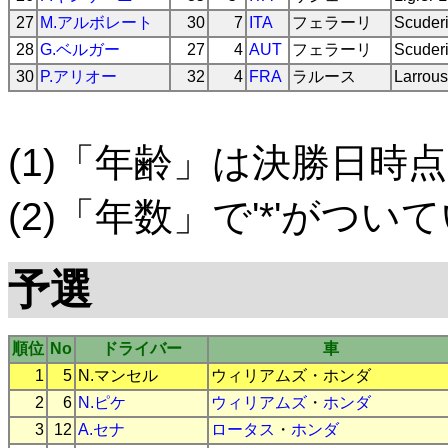
27
M.アルボレート
30
7
ITA
フェラーリ
Scuderi
28
G.ベルガー
27
4
AUT
フェラーリ
Scuderi
30
P.アリオー
32
4
FRA
ラルース
Larrou
(1)「年齢」は決勝日時点
(2)「年数」で'*'がつ
予選
順位
No
ドライバー
車
1
5
N.マンセル
ウィリアムズ
・
ホンダ
2
6
N.ピケ
ウィリアムズ
・
ホンダ
3
12
A.セナ
ロータス
・
ホンダ