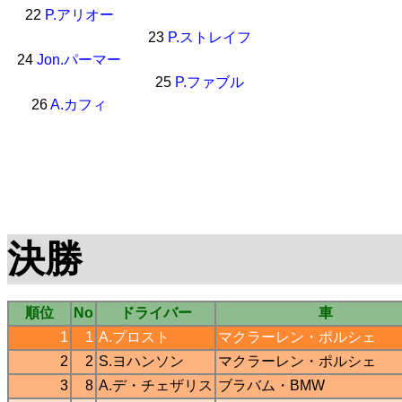
22
P.アリオー
23
P.ストレイフ
24
Jon.パーマー
25
P.ファブル
26
A.カフィ
決勝
順位
No
ドライバー
車
1
1
A.プロスト
マクラーレン
・
ポルシェ
2
2
S.ヨハンソン
マクラーレン
・
ポルシェ
3
8
A.デ・チェザリス
ブラバム
・
BMW