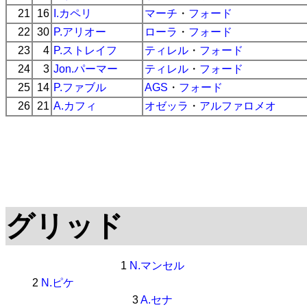
21
16
I.カペリ
マーチ
・
フォード
22
30
P.アリオー
ローラ
・
フォード
23
4
P.ストレイフ
ティレル
・
フォード
24
3
Jon.パーマー
ティレル
・
フォード
25
14
P.ファブル
AGS
・
フォード
26
21
A.カフィ
オゼッラ
・
アルファロメオ
グリッド
1
N.マンセル
2
N.ピケ
3
A.セナ