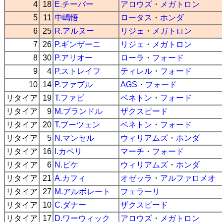
4
18
E.チーバー
アロウズ
・
メガトロン
5
11
中嶋悟
ロータス
・
ホンダ
6
25
R.アルヌー
リジェ
・
メガトロン
7
26
P.ギンザーニ
リジェ
・
メガトロン
8
30
P.アリオー
ローラ
・
フォード
9
4
P.ストレイフ
ティレル
・
フォード
10
14
P.ファブル
AGS
・
フォード
リタイア
19
T.ファビ
ベネトン
・
フォード
リタイア
9
M.ブランドル
ザクスピード
リタイア
20
T.ブーツェン
ベネトン
・
フォード
リタイア
5
N.マンセル
ウィリアムズ
・
ホンダ
リタイア
16
I.カペリ
マーチ
・
フォード
リタイア
6
N.ピケ
ウィリアムズ
・
ホンダ
リタイア
21
A.カフィ
オゼッラ
・
アルファロメオ
リタイア
27
M.アルボレート
フェラーリ
リタイア
10
C.ダナー
ザクスピード
リタイア
17
D.ワーウィック
アロウズ
・
メガトロン