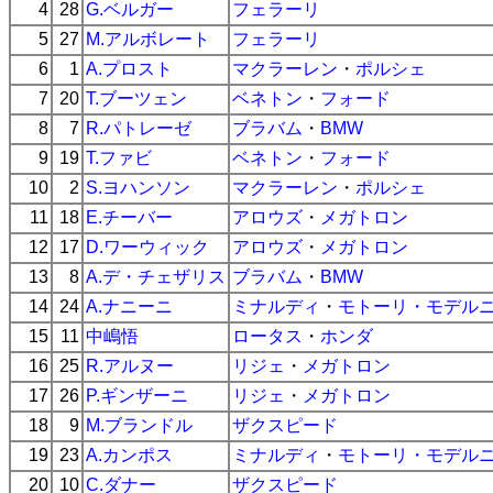
4
28
G.ベルガー
フェラーリ
5
27
M.アルボレート
フェラーリ
6
1
A.プロスト
マクラーレン
・
ポルシェ
7
20
T.ブーツェン
ベネトン
・
フォード
8
7
R.パトレーゼ
ブラバム
・
BMW
9
19
T.ファビ
ベネトン
・
フォード
10
2
S.ヨハンソン
マクラーレン
・
ポルシェ
11
18
E.チーバー
アロウズ
・
メガトロン
12
17
D.ワーウィック
アロウズ
・
メガトロン
13
8
A.デ・チェザリス
ブラバム
・
BMW
14
24
A.ナニーニ
ミナルディ
・
モトーリ・モデル
15
11
中嶋悟
ロータス
・
ホンダ
16
25
R.アルヌー
リジェ
・
メガトロン
17
26
P.ギンザーニ
リジェ
・
メガトロン
18
9
M.ブランドル
ザクスピード
19
23
A.カンポス
ミナルディ
・
モトーリ・モデル
20
10
C.ダナー
ザクスピード