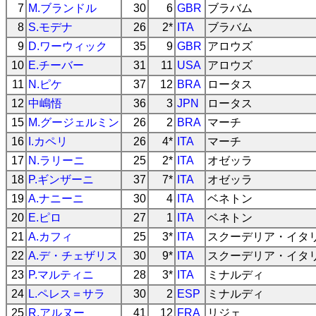
7
M.ブランドル
30
6
GBR
ブラバム
8
S.モデナ
26
2*
ITA
ブラバム
9
D.ワーウィック
35
9
GBR
アロウズ
10
E.チーバー
31
11
USA
アロウズ
11
N.ピケ
37
12
BRA
ロータス
12
中嶋悟
36
3
JPN
ロータス
15
M.グージェルミン
26
2
BRA
マーチ
16
I.カペリ
26
4*
ITA
マーチ
17
N.ラリーニ
25
2*
ITA
オゼッラ
18
P.ギンザーニ
37
7*
ITA
オゼッラ
19
A.ナニーニ
30
4
ITA
ベネトン
20
E.ピロ
27
1
ITA
ベネトン
21
A.カフィ
25
3*
ITA
スクーデリア・イタ
22
A.デ・チェザリス
30
9*
ITA
スクーデリア・イタ
23
P.マルティニ
28
3*
ITA
ミナルディ
24
L.ペレス＝サラ
30
2
ESP
ミナルディ
25
R.アルヌー
41
12
FRA
リジェ