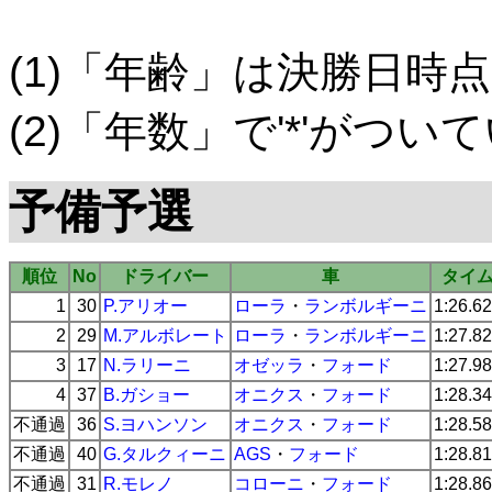
(1)「年齢」は決勝日時点
(2)「年数」で'*'がつ
予備予選
順位
No
ドライバー
車
タイ
1
30
P.アリオー
ローラ
・
ランボルギーニ
1:26.6
2
29
M.アルボレート
ローラ
・
ランボルギーニ
1:27.8
3
17
N.ラリーニ
オゼッラ
・
フォード
1:27.9
4
37
B.ガショー
オニクス
・
フォード
1:28.3
不通過
36
S.ヨハンソン
オニクス
・
フォード
1:28.5
不通過
40
G.タルクィーニ
AGS
・
フォード
1:28.8
不通過
31
R.モレノ
コローニ
・
フォード
1:28.8