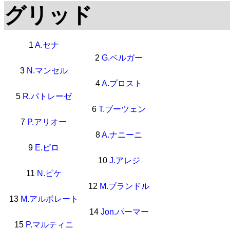
グリッド
1
A.セナ
2
G.ベルガー
3
N.マンセル
4
A.プロスト
5
R.パトレーゼ
6
T.ブーツェン
7
P.アリオー
8
A.ナニーニ
9
E.ピロ
10
J.アレジ
11
N.ピケ
12
M.ブランドル
13
M.アルボレート
14
Jon.パーマー
15
P.マルティニ