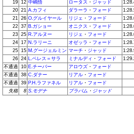
19
12
中嶋悟
ロータス
・
ジャッド
1:28
20
21
A.カフィ
ダラーラ
・
フォード
1:28
21
26
O.グルイヤール
リジェ
・
フォード
1:28
22
37
B.ガショー
オニクス
・
フォード
1:28
23
25
R.アルヌー
リジェ
・
フォード
1:28
24
17
N.ラリーニ
オゼッラ
・
フォード
1:28
25
15
M.グージェルミン
マーチ
・
ジャッド
1:28
26
24
L.ペレス＝サラ
ミナルディ
・
フォード
1:29
不通過
10
E.チーバー
アロウズ
・
フォード
不通過
38
C.ダナー
リアル
・
フォード
不通過
39
P.H.ラファネル
リアル
・
フォード
失格
8
S.モデナ
ブラバム
・
ジャッド