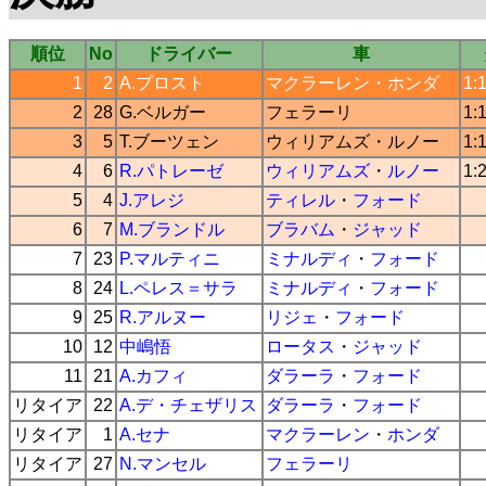
順位
No
ドライバー
車
1
2
A.プロスト
マクラーレン
・
ホンダ
1:
2
28
G.ベルガー
フェラーリ
1:
3
5
T.ブーツェン
ウィリアムズ
・
ルノー
1:
4
6
R.パトレーゼ
ウィリアムズ
・
ルノー
1:
5
4
J.アレジ
ティレル
・
フォード
6
7
M.ブランドル
ブラバム
・
ジャッド
7
23
P.マルティニ
ミナルディ
・
フォード
8
24
L.ペレス＝サラ
ミナルディ
・
フォード
9
25
R.アルヌー
リジェ
・
フォード
10
12
中嶋悟
ロータス
・
ジャッド
11
21
A.カフィ
ダラーラ
・
フォード
リタイア
22
A.デ・チェザリス
ダラーラ
・
フォード
リタイア
1
A.セナ
マクラーレン
・
ホンダ
リタイア
27
N.マンセル
フェラーリ