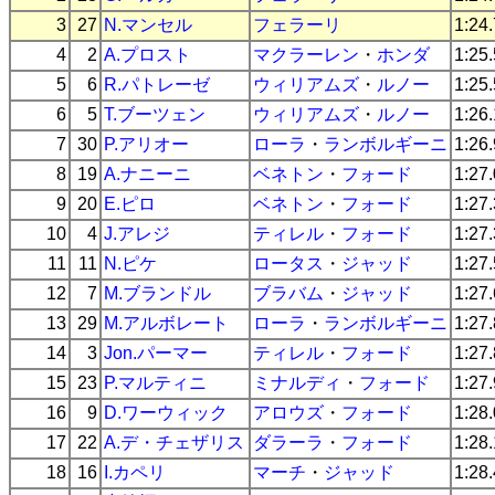
3
27
N.マンセル
フェラーリ
1:24
4
2
A.プロスト
マクラーレン
・
ホンダ
1:25
5
6
R.パトレーゼ
ウィリアムズ
・
ルノー
1:25
6
5
T.ブーツェン
ウィリアムズ
・
ルノー
1:26
7
30
P.アリオー
ローラ
・
ランボルギーニ
1:26
8
19
A.ナニーニ
ベネトン
・
フォード
1:27
9
20
E.ピロ
ベネトン
・
フォード
1:27
10
4
J.アレジ
ティレル
・
フォード
1:27
11
11
N.ピケ
ロータス
・
ジャッド
1:27
12
7
M.ブランドル
ブラバム
・
ジャッド
1:27
13
29
M.アルボレート
ローラ
・
ランボルギーニ
1:27
14
3
Jon.パーマー
ティレル
・
フォード
1:27
15
23
P.マルティニ
ミナルディ
・
フォード
1:27
16
9
D.ワーウィック
アロウズ
・
フォード
1:28
17
22
A.デ・チェザリス
ダラーラ
・
フォード
1:28
18
16
I.カペリ
マーチ
・
ジャッド
1:28