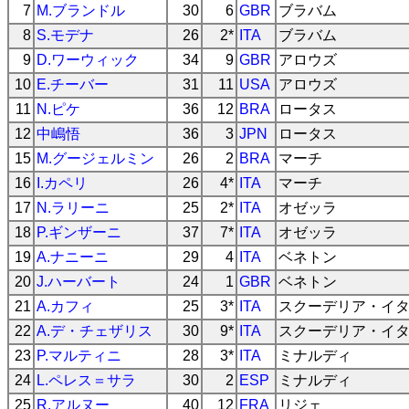
7
M.ブランドル
30
6
GBR
ブラバム
8
S.モデナ
26
2*
ITA
ブラバム
9
D.ワーウィック
34
9
GBR
アロウズ
10
E.チーバー
31
11
USA
アロウズ
11
N.ピケ
36
12
BRA
ロータス
12
中嶋悟
36
3
JPN
ロータス
15
M.グージェルミン
26
2
BRA
マーチ
16
I.カペリ
26
4*
ITA
マーチ
17
N.ラリーニ
25
2*
ITA
オゼッラ
18
P.ギンザーニ
37
7*
ITA
オゼッラ
19
A.ナニーニ
29
4
ITA
ベネトン
20
J.ハーバート
24
1
GBR
ベネトン
21
A.カフィ
25
3*
ITA
スクーデリア・イ
22
A.デ・チェザリス
30
9*
ITA
スクーデリア・イ
23
P.マルティニ
28
3*
ITA
ミナルディ
24
L.ペレス＝サラ
30
2
ESP
ミナルディ
25
R.アルヌー
40
12
FRA
リジェ