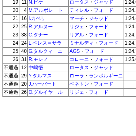
19
11
N.ピケ
ロータス
・
ジャッド
1:24
20
4
M.アルボレート
ティレル
・
フォード
1:24
21
16
I.カペリ
マーチ
・
ジャッド
1:24
22
25
R.アルヌー
リジェ
・
フォード
1:24
23
38
C.ダナー
リアル
・
フォード
1:24
24
24
L.ペレス＝サラ
ミナルディ
・
フォード
1:24
25
40
G.タルクィーニ
AGS
・
フォード
1:24
26
31
R.モレノ
コローニ
・
フォード
1:25
不通過
12
中嶋悟
ロータス
・
ジャッド
不通過
29
Y.ダルマス
ローラ
・
ランボルギーニ
不通過
20
J.ハーバート
ベネトン
・
フォード
不通過
26
O.グルイヤール
リジェ
・
フォード