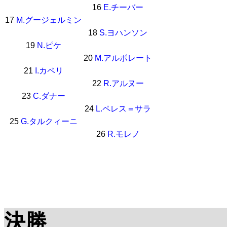
16
E.チーバー
17
M.グージェルミン
18
S.ヨハンソン
19
N.ピケ
20
M.アルボレート
21
I.カペリ
22
R.アルヌー
23
C.ダナー
24
L.ペレス＝サラ
25
G.タルクィーニ
26
R.モレノ
決勝