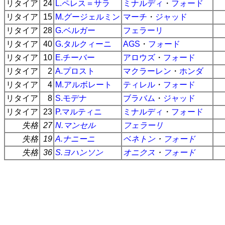
リタイア
24
L.ペレス＝サラ
ミナルディ
・
フォード
リタイア
15
M.グージェルミン
マーチ
・
ジャッド
リタイア
28
G.ベルガー
フェラーリ
リタイア
40
G.タルクィーニ
AGS
・
フォード
リタイア
10
E.チーバー
アロウズ
・
フォード
リタイア
2
A.プロスト
マクラーレン
・
ホンダ
リタイア
4
M.アルボレート
ティレル
・
フォード
リタイア
8
S.モデナ
ブラバム
・
ジャッド
リタイア
23
P.マルティニ
ミナルディ
・
フォード
失格
27
N.マンセル
フェラーリ
失格
19
A.ナニーニ
ベネトン
・
フォード
失格
36
S.ヨハンソン
オニクス
・
フォード