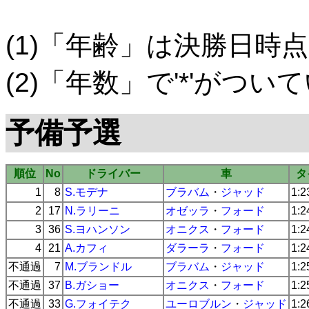
(1)「年齢」は決勝日時点
(2)「年数」で'*'がつ
予備予選
順位
No
ドライバー
車
タ
1
8
S.モデナ
ブラバム
・
ジャッド
1:2
2
17
N.ラリーニ
オゼッラ
・
フォード
1:2
3
36
S.ヨハンソン
オニクス
・
フォード
1:2
4
21
A.カフィ
ダラーラ
・
フォード
1:2
不通過
7
M.ブランドル
ブラバム
・
ジャッド
1:2
不通過
37
B.ガショー
オニクス
・
フォード
1:2
不通過
33
G.フォイテク
ユーロブルン
・
ジャッド
1:2