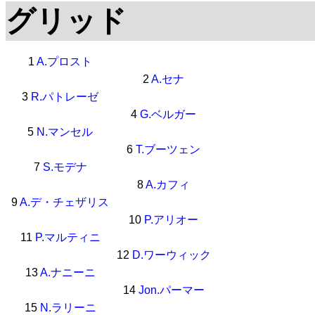
グリッド
1
A.プロスト
2
A.セナ
3
R.パトレーゼ
4
G.ベルガー
5
N.マンセル
6
T.ブーツェン
7
S.モデナ
8
A.カフィ
9
A.デ・チェザリス
10
P.アリオー
11
P.マルティニ
12
D.ワーウィック
13
A.ナニーニ
14
Jon.パーマー
15
N.ラリーニ