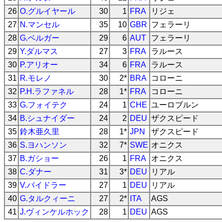
26
O.グルイヤール
30
1
FRA
リジェ
27
N.マンセル
35
10
GBR
フェラーリ
28
G.ベルガー
29
6
AUT
フェラーリ
29
Y.ダルマス
27
3
FRA
ラルース
30
P.アリオー
34
6
FRA
ラルース
31
R.モレノ
30
2*
BRA
コローニ
32
P.H.ラファネル
28
1*
FRA
コローニ
33
G.フォイテク
24
1
CHE
ユーロブルン
34
B.シュナイダー
24
2
DEU
ザクスピード
35
鈴木亜久里
28
1*
JPN
ザクスピード
36
S.ヨハンソン
32
7*
SWE
オニクス
37
B.ガショー
26
1
FRA
オニクス
38
C.ダナー
31
3*
DEU
リアル
39
V.バイドラー
27
1
DEU
リアル
40
G.タルクィーニ
27
2*
ITA
AGS
41
J.ヴィンケルホック
28
1
DEU
AGS