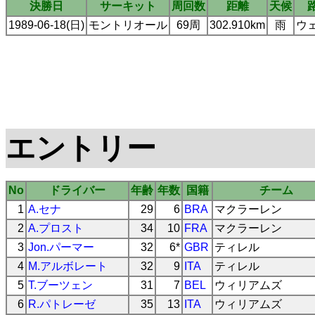
決勝日
サーキット
周回数
距離
天候
1989-06-18(日)
モントリオール
69周
302.910km
雨
ウ
エントリー
No
ドライバー
年齢
年数
国籍
チーム
1
A.セナ
29
6
BRA
マクラーレン
2
A.プロスト
34
10
FRA
マクラーレン
3
Jon.パーマー
32
6*
GBR
ティレル
4
M.アルボレート
32
9
ITA
ティレル
5
T.ブーツェン
31
7
BEL
ウィリアムズ
6
R.パトレーゼ
35
13
ITA
ウィリアムズ