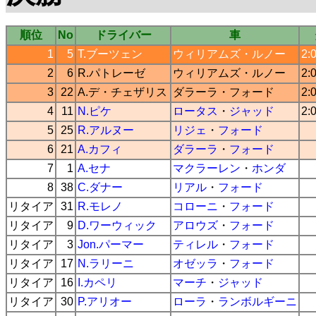
順位
No
ドライバー
車
1
5
T.ブーツェン
ウィリアムズ
・
ルノー
2:
2
6
R.パトレーゼ
ウィリアムズ
・
ルノー
2:
3
22
A.デ・チェザリス
ダラーラ
・
フォード
2:
4
11
N.ピケ
ロータス
・
ジャッド
2:
5
25
R.アルヌー
リジェ
・
フォード
6
21
A.カフィ
ダラーラ
・
フォード
7
1
A.セナ
マクラーレン
・
ホンダ
8
38
C.ダナー
リアル
・
フォード
リタイア
31
R.モレノ
コローニ
・
フォード
リタイア
9
D.ワーウィック
アロウズ
・
フォード
リタイア
3
Jon.パーマー
ティレル
・
フォード
リタイア
17
N.ラリーニ
オゼッラ
・
フォード
リタイア
16
I.カペリ
マーチ
・
ジャッド
リタイア
30
P.アリオー
ローラ
・
ランボルギーニ