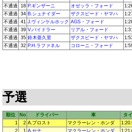
不通過
18
P.ギンザーニ
オゼッラ
・
フォード
1:2
不通過
34
B.シュナイダー
ザクスピード
・
ヤマハ
1:2
不通過
41
J.ヴィンケルホック
AGS
・
フォード
1:2
不通過
39
V.バイドラー
リアル
・
フォード
1:3
不通過
35
鈴木亜久里
ザクスピード
・
ヤマハ
1:5
不通過
32
P.H.ラファネル
コローニ
・
フォード
1:5
予選
順位
No
ドライバー
車
タ
1
2
A.プロスト
マクラーレン
・
ホンダ
1:20
2
1
A.セナ
マクラーレン
・
ホンダ
1:21