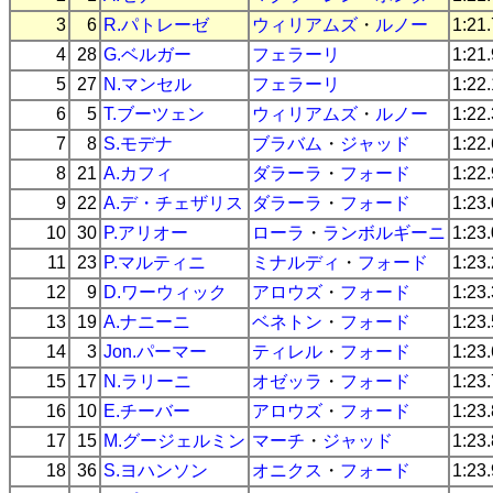
3
6
R.パトレーゼ
ウィリアムズ
・
ルノー
1:21
4
28
G.ベルガー
フェラーリ
1:21
5
27
N.マンセル
フェラーリ
1:22
6
5
T.ブーツェン
ウィリアムズ
・
ルノー
1:22
7
8
S.モデナ
ブラバム
・
ジャッド
1:22
8
21
A.カフィ
ダラーラ
・
フォード
1:22
9
22
A.デ・チェザリス
ダラーラ
・
フォード
1:23
10
30
P.アリオー
ローラ
・
ランボルギーニ
1:23
11
23
P.マルティニ
ミナルディ
・
フォード
1:23
12
9
D.ワーウィック
アロウズ
・
フォード
1:23
13
19
A.ナニーニ
ベネトン
・
フォード
1:23
14
3
Jon.パーマー
ティレル
・
フォード
1:23
15
17
N.ラリーニ
オゼッラ
・
フォード
1:23
16
10
E.チーバー
アロウズ
・
フォード
1:23
17
15
M.グージェルミン
マーチ
・
ジャッド
1:23
18
36
S.ヨハンソン
オニクス
・
フォード
1:23