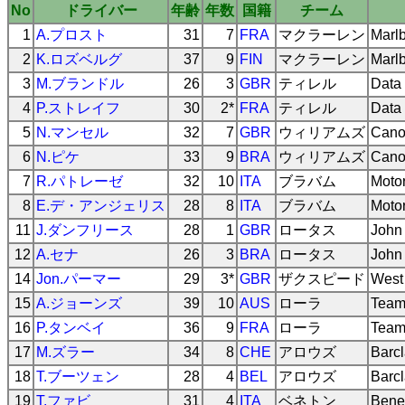
No
ドライバー
年齢
年数
国籍
チーム
1
A.プロスト
31
7
FRA
マクラーレン
Marlb
2
K.ロズベルグ
37
9
FIN
マクラーレン
Marlb
3
M.ブランドル
26
3
GBR
ティレル
Data 
4
P.ストレイフ
30
2*
FRA
ティレル
Data 
5
N.マンセル
32
7
GBR
ウィリアムズ
Cano
6
N.ピケ
33
9
BRA
ウィリアムズ
Cano
7
R.パトレーゼ
32
10
ITA
ブラバム
Moto
8
E.デ・アンジェリス
28
8
ITA
ブラバム
Moto
11
J.ダンフリース
28
1
GBR
ロータス
John
12
A.セナ
26
3
BRA
ロータス
John
14
Jon.パーマー
29
3*
GBR
ザクスピード
West
15
A.ジョーンズ
39
10
AUS
ローラ
Team
16
P.タンベイ
36
9
FRA
ローラ
Team
17
M.ズラー
34
8
CHE
アロウズ
Barc
18
T.ブーツェン
28
4
BEL
アロウズ
Barc
19
T.ファビ
31
4
ITA
ベネトン
Bene