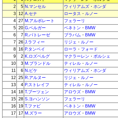
2
5
N.マンセル
ウィリアムズ
・
ホンダ
3
12
A.セナ
ロータス
・
ルノー
4
27
M.アルボレート
フェラーリ
5
20
G.ベルガー
ベネトン
・
BMW
6
7
R.パトレーゼ
ブラバム
・
BMW
7
26
J.ラフィー
リジェ
・
ルノー
8
16
P.タンベイ
ローラ
・
フォード
9
2
K.ロズベルグ
マクラーレン
・
ポルシェ
10
3
M.ブランドル
ティレル
・
ルノー
11
6
N.ピケ
ウィリアムズ
・
ホンダ
12
25
R.アルヌー
リジェ
・
ルノー
13
4
P.ストレイフ
ティレル
・
ルノー
14
18
T.ブーツェン
アロウズ
・
BMW
15
28
S.ヨハンソン
フェラーリ
16
19
T.ファビ
ベネトン
・
BMW
17
17
M.ズラー
アロウズ
・
BMW