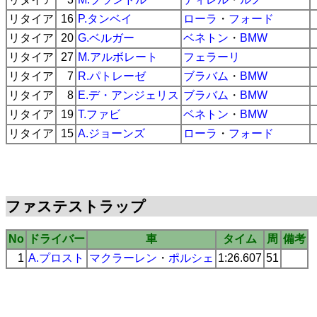
リタイア
16
P.タンベイ
ローラ
・
フォード
リタイア
20
G.ベルガー
ベネトン
・
BMW
リタイア
27
M.アルボレート
フェラーリ
リタイア
7
R.パトレーゼ
ブラバム
・
BMW
リタイア
8
E.デ・アンジェリス
ブラバム
・
BMW
リタイア
19
T.ファビ
ベネトン
・
BMW
リタイア
15
A.ジョーンズ
ローラ
・
フォード
ファステストラップ
No
ドライバー
車
タイム
周
備考
1
A.プロスト
マクラーレン
・
ポルシェ
1:26.607
51