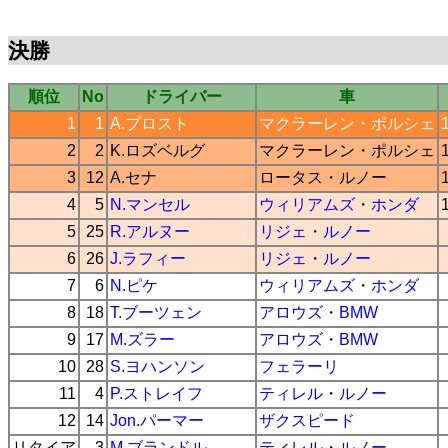
決勝
順位
No
ドライバー
車
1
1
A.プロスト
マクラーレン
・
ポルシェ
2
2
K.ロズベルグ
マクラーレン
・
ポルシェ
3
12
A.セナ
ロータス
・
ルノー
4
5
N.マンセル
ウィリアムズ
・
ホンダ
5
25
R.アルヌー
リジェ
・
ルノー
6
26
J.ラフィー
リジェ
・
ルノー
7
6
N.ピケ
ウィリアムズ
・
ホンダ
8
18
T.ブーツェン
アロウズ
・
BMW
9
17
M.ズラー
アロウズ
・
BMW
10
28
S.ヨハンソン
フェラーリ
11
4
P.ストレイフ
ティレル
・
ルノー
12
14
Jon.パーマー
ザクスピード
リタイア
3
M.ブランドル
ティレル
・
ルノー