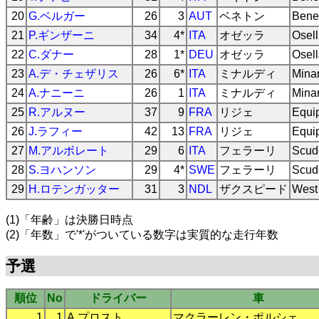
20
G.ベルガー
26
3
AUT
ベネトン
Bene
21
P.ギンザーニ
34
4*
ITA
オゼッラ
Osel
22
C.ダナー
28
1*
DEU
オゼッラ
Osel
23
A.デ・チェザリス
26
6*
ITA
ミナルディ
Mina
24
A.ナニーニ
26
1
ITA
ミナルディ
Mina
25
R.アルヌー
37
9
FRA
リジェ
Equip
26
J.ラフィー
42
13
FRA
リジェ
Equip
27
M.アルボレート
29
6
ITA
フェラーリ
Scude
28
S.ヨハンソン
29
4*
SWE
フェラーリ
Scude
29
H.ロテンガッター
31
3
NDL
ザクスピード
West
(1)「年齢」は決勝日時点
(2)「年数」で'*'がついている数字は実質的な走行年数
予選
順位
No
ドライバー
車
1
1
A.プロスト
マクラーレン
・
ポルシェ