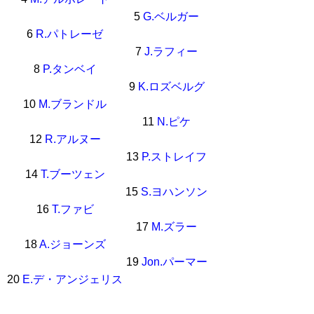
5
G.ベルガー
6
R.パトレーゼ
7
J.ラフィー
8
P.タンベイ
9
K.ロズベルグ
10
M.ブランドル
11
N.ピケ
12
R.アルヌー
13
P.ストレイフ
14
T.ブーツェン
15
S.ヨハンソン
16
T.ファビ
17
M.ズラー
18
A.ジョーンズ
19
Jon.パーマー
20
E.デ・アンジェリス