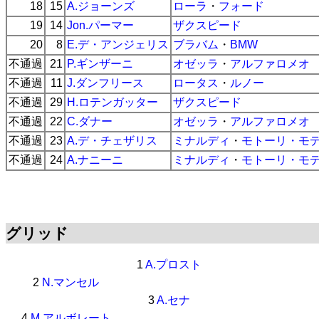
18
15
A.ジョーンズ
ローラ
・
フォード
19
14
Jon.パーマー
ザクスピード
20
8
E.デ・アンジェリス
ブラバム
・
BMW
不通過
21
P.ギンザーニ
オゼッラ
・
アルファロメオ
不通過
11
J.ダンフリース
ロータス
・
ルノー
不通過
29
H.ロテンガッター
ザクスピード
不通過
22
C.ダナー
オゼッラ
・
アルファロメオ
不通過
23
A.デ・チェザリス
ミナルディ
・
モトーリ・モ
不通過
24
A.ナニーニ
ミナルディ
・
モトーリ・モ
グリッド
1
A.プロスト
2
N.マンセル
3
A.セナ
4
M.アルボレート