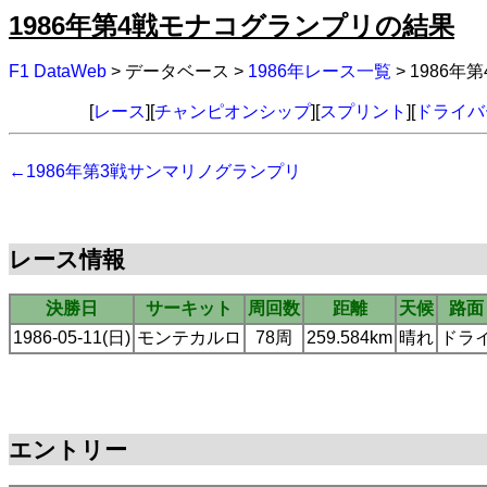
1986年第4戦モナコグランプリの結果
F1 DataWeb
> データベース >
1986年レース一覧
> 1986
[
レース
][
チャンピオンシップ
][
スプリント
][
ドライバ
←1986年第3戦サンマリノグランプリ
レース情報
決勝日
サーキット
周回数
距離
天候
路面
1986-05-11(日)
モンテカルロ
78周
259.584km
晴れ
ドラ
エントリー