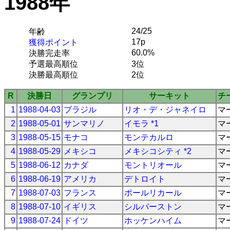
1988年
24/25
年齢
17p
獲得ポイント
60.0%
決勝完走率
予選最高順位
3位
決勝最高順位
2位
R
決勝日
グランプリ
サーキット
チ
1
1988-04-03
ブラジル
リオ・デ・ジャネイロ
マ
2
1988-05-01
サンマリノ
イモラ *1
マ
3
1988-05-15
モナコ
モンテカルロ
マ
4
1988-05-29
メキシコ
メキシコシティ *2
マ
5
1988-06-12
カナダ
モントリオール
マ
6
1988-06-19
アメリカ
デトロイト
マ
7
1988-07-03
フランス
ポールリカール
マ
8
1988-07-10
イギリス
シルバーストン
マ
9
1988-07-24
ドイツ
ホッケンハイム
マ