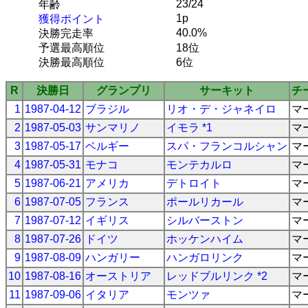
23/24
年齢
1p
獲得ポイント
40.0%
決勝完走率
予選最高順位
18位
決勝最高順位
6位
R
決勝日
グランプリ
サーキット
チ
1
1987-04-12
ブラジル
リオ・デ・ジャネイロ
マ
2
1987-05-03
サンマリノ
イモラ *1
マ
3
1987-05-17
ベルギー
スパ・フランコルシャン
マ
4
1987-05-31
モナコ
モンテカルロ
マ
5
1987-06-21
アメリカ
デトロイト
マ
6
1987-07-05
フランス
ポールリカール
マ
7
1987-07-12
イギリス
シルバーストン
マ
8
1987-07-26
ドイツ
ホッケンハイム
マ
9
1987-08-09
ハンガリー
ハンガロリンク
マ
10
1987-08-16
オーストリア
レッドブルリンク *2
マ
11
1987-09-06
イタリア
モンツァ
マ