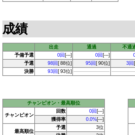
成績
出走
通過
不通
予備予選
0回
[---]
0回
[---]
予選
98回
[ 88位]
95回
[ 90位]
3回
決勝
93回
[ 93位]
チャンピオン・最高順位
回数
0回
[---]
チャンピオン
獲得率
0.0%
[---]
予選
3位
最高順位