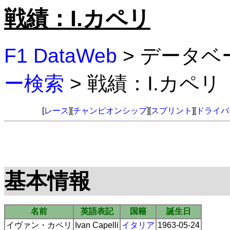
戦績：I.カペリ
F1 DataWeb
> データベ
ー検索
> 戦績：I.カペリ
[
レース
][
チャンピオンシップ
][
スプリント
][
ドライバ
基本情報
名前
英語表記
国籍
誕生日
イヴァン・カペリ
Ivan Capelli
イタリア
1963-05-24