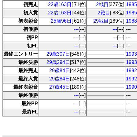
初完走
22歳163日
[ 71位]
2戦目
[377位]
19
初入賞
22歳163日
[ 44位]
2戦目
[ 83位]
19
初表彰台
25歳96日
[ 61位]
29戦目
[189位]
19
初優勝
---
[---]
---
[---]
---
初PP
---
[---]
---
[---]
---
初FL
---
[---]
---
[---]
---
最終エントリー
29歳307日
[548位]
19
最終決勝
29歳294日
[517位]
19
最終完走
29歳84日
[442位]
19
最終入賞
29歳84日
[248位]
19
最終表彰台
27歳45日
[189位]
19
最終優勝
---
[---]
---
最終PP
---
[---]
---
最終FL
---
[---]
---