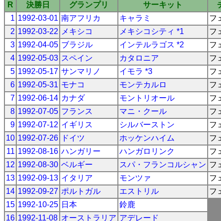
R
決勝日
グランプリ
サーキット
1
1992-03-01
南アフリカ
キャラミ
フ
2
1992-03-22
メキシコ
メキシコシティ *1
フ
3
1992-04-05
ブラジル
インテルラゴス *2
フ
4
1992-05-03
スペイン
カタロニア
フ
5
1992-05-17
サンマリノ
イモラ *3
フ
6
1992-05-31
モナコ
モンテカルロ
フ
7
1992-06-14
カナダ
モントリオール
フ
8
1992-07-05
フランス
マニ・クール
フ
9
1992-07-12
イギリス
シルバーストン
フ
10
1992-07-26
ドイツ
ホッケンハイム
フ
11
1992-08-16
ハンガリー
ハンガロリンク
フ
12
1992-08-30
ベルギー
スパ・フランコルシャン
フ
13
1992-09-13
イタリア
モンツァ
フ
14
1992-09-27
ポルトガル
エストリル
フ
15
1992-10-25
日本
鈴鹿
16
1992-11-08
オーストラリア
アデレード