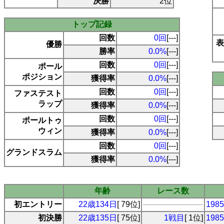
決勝
2位
トップ記録
回数
0回
[---]
表
優勝
勝率
0.0%
[---]
回数
0回
[---]
ポール
ポジション
獲得率
0.0%
[---]
回数
0回
[---]
ファステスト
ラップ
獲得率
0.0%
[---]
回数
0回
[---]
ポールトゥ
ウィン
獲得率
0.0%
[---]
回数
0回
[---]
グランドスラム
獲得率
0.0%
[---]
年齢
レース数
初エントリー
22歳134日
[ 79位]
19
初決勝
22歳135日
[ 75位]
1戦目
[ 1位]
19