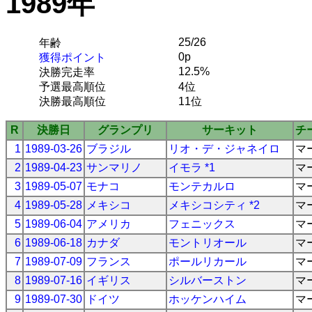
1989年
25/26
年齢
0p
獲得ポイント
12.5%
決勝完走率
予選最高順位
4位
決勝最高順位
11位
R
決勝日
グランプリ
サーキット
チ
1
1989-03-26
ブラジル
リオ・デ・ジャネイロ
マ
2
1989-04-23
サンマリノ
イモラ *1
マ
3
1989-05-07
モナコ
モンテカルロ
マ
4
1989-05-28
メキシコ
メキシコシティ *2
マ
5
1989-06-04
アメリカ
フェニックス
マ
6
1989-06-18
カナダ
モントリオール
マ
7
1989-07-09
フランス
ポールリカール
マ
8
1989-07-16
イギリス
シルバーストン
マ
9
1989-07-30
ドイツ
ホッケンハイム
マ