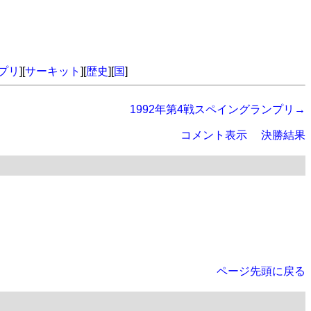
プリ
][
サーキット
][
歴史
][
国
]
1992年第4戦スペイングランプリ→
コメント表示
決勝結果
ページ先頭に戻る