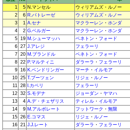
1
5
N.マンセル
ウィリアムズ
・
ルノー
2
6
R.パトレーゼ
ウィリアムズ
・
ルノー
3
1
A.セナ
マクラーレン
・
ホンダ
4
2
G.ベルガー
マクラーレン
・
ホンダ
5
19
M.シューマッハ
ベネトン
・
フォード
6
27
J.アレジ
フェラーリ
7
20
M.ブランドル
ベネトン
・
フォード
8
22
P.マルティニ
ダラーラ
・
フェラーリ
9
16
K.ベンドリンガー
マーチ
・
イルモア
10
25
T.ブーツェン
リジェ
・
ルノー
11
28
I.カペリ
フェラーリ
12
32
S.モデナ
ジョーダン
・
ヤマハ
13
4
A.デ・チェザリス
ティレル
・
イルモア
14
9
M.アルボレート
フットワーク
・
無限
15
26
E.コマス
リジェ
・
ルノー
16
21
J.J.レート
ダラーラ
・
フェラーリ