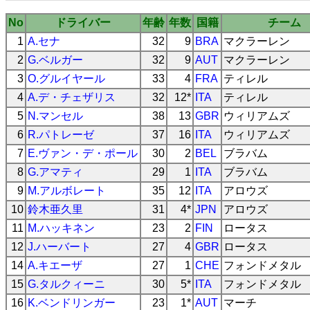
No
ドライバー
年齢
年数
国籍
チーム
1
A.セナ
32
9
BRA
マクラーレン
2
G.ベルガー
32
9
AUT
マクラーレン
3
O.グルイヤール
33
4
FRA
ティレル
4
A.デ・チェザリス
32
12*
ITA
ティレル
5
N.マンセル
38
13
GBR
ウィリアムズ
6
R.パトレーゼ
37
16
ITA
ウィリアムズ
7
E.ヴァン・デ・ポール
30
2
BEL
ブラバム
8
G.アマティ
29
1
ITA
ブラバム
9
M.アルボレート
35
12
ITA
アロウズ
10
鈴木亜久里
31
4*
JPN
アロウズ
11
M.ハッキネン
23
2
FIN
ロータス
12
J.ハーバート
27
4
GBR
ロータス
14
A.キエーザ
27
1
CHE
フォンドメタル
15
G.タルクィーニ
30
5*
ITA
フォンドメタル
16
K.ベンドリンガー
23
1*
AUT
マーチ