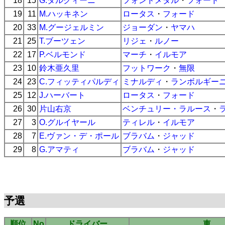
18
15
G.タルクィーニ
フォンドメタル
・
フォード
19
11
M.ハッキネン
ロータス
・
フォード
20
33
M.グージェルミン
ジョーダン
・
ヤマハ
21
25
T.ブーツェン
リジェ
・
ルノー
22
17
P.ベルモンド
マーチ
・
イルモア
23
10
鈴木亜久里
フットワーク
・
無限
24
23
C.フィッティパルディ
ミナルディ
・
ランボルギー
25
12
J.ハーバート
ロータス
・
フォード
26
30
片山右京
ベンチュリー・ラルース
・
27
3
O.グルイヤール
ティレル
・
イルモア
28
7
E.ヴァン・デ・ポール
ブラバム
・
ジャッド
29
8
G.アマティ
ブラバム
・
ジャッド
予選
順位
No
ドライバー
車