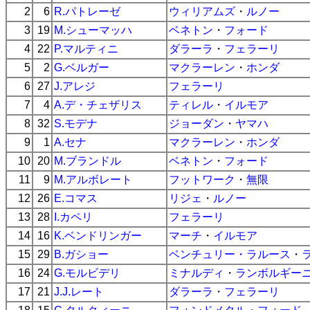
2
6
R.パトレーゼ
ウィリアムズ
・
ルノー
3
19
M.シューマッハ
ベネトン
・
フォード
4
22
P.マルティニ
ダラーラ
・
フェラーリ
5
2
G.ベルガー
マクラーレン
・
ホンダ
6
27
J.アレジ
フェラーリ
7
4
A.デ・チェザリス
ティレル
・
イルモア
8
32
S.モデナ
ジョーダン
・
ヤマハ
9
1
A.セナ
マクラーレン
・
ホンダ
10
20
M.ブランドル
ベネトン
・
フォード
11
9
M.アルボレート
フットワーク
・
無限
12
26
E.コマス
リジェ
・
ルノー
13
28
I.カペリ
フェラーリ
14
16
K.ベンドリンガー
マーチ
・
イルモア
15
29
B.ガショー
ベンチュリー・ラルース
・
16
24
G.モルビデリ
ミナルディ
・
ランボルギー
17
21
J.J.レート
ダラーラ
・
フェラーリ