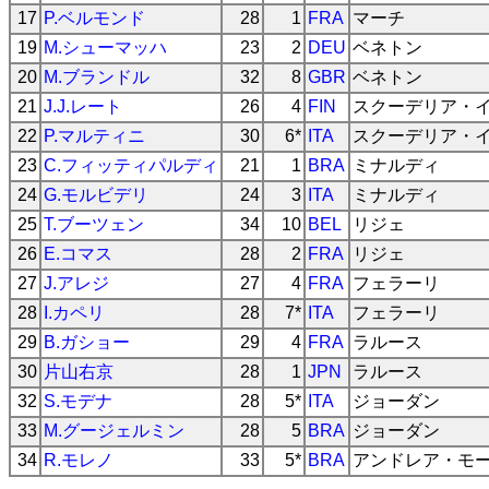
17
P.ベルモンド
28
1
FRA
マーチ
19
M.シューマッハ
23
2
DEU
ベネトン
20
M.ブランドル
32
8
GBR
ベネトン
21
J.J.レート
26
4
FIN
スクーデリア・
22
P.マルティニ
30
6*
ITA
スクーデリア・
23
C.フィッティパルディ
21
1
BRA
ミナルディ
24
G.モルビデリ
24
3
ITA
ミナルディ
25
T.ブーツェン
34
10
BEL
リジェ
26
E.コマス
28
2
FRA
リジェ
27
J.アレジ
27
4
FRA
フェラーリ
28
I.カペリ
28
7*
ITA
フェラーリ
29
B.ガショー
29
4
FRA
ラルース
30
片山右京
28
1
JPN
ラルース
32
S.モデナ
28
5*
ITA
ジョーダン
33
M.グージェルミン
28
5
BRA
ジョーダン
34
R.モレノ
33
5*
BRA
アンドレア・モ