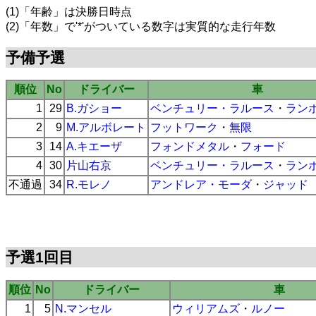
(1)「年齢」は決勝日時点
(2)「年数」で'*'がついている数字は実質的な走行年数
予備予選
順位
No
ドライバー
車
1
29
B.ガショー
ベンチュリー・ラルース
・
ラン
2
9
M.アルボレート
フットワーク
・
無限
3
14
A.キエーザ
フォンドメタル
・
フォード
4
30
片山右京
ベンチュリー・ラルース
・
ラン
不通過
34
R.モレノ
アンドレア・モーダ
・
ジャッド
予選1回目
順位
No
ドライバー
車
1
5
N.マンセル
ウィリアムズ
・
ルノー