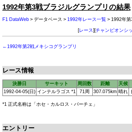
1992年第3戦ブラジルグランプリの結果
F1 DataWeb
> データベース >
1992年レース一覧
> 1992
[
レース
][
チャンピオンシ
←1992年第2戦メキシコグランプリ
レース情報
決勝日
サーキット
周回数
距離
天候
1992-04-05(日)
インテルラゴス *1
71周
307.075km
晴れ
*1 正式名称は「ホセ・カルロス・パーチェ」
エントリー