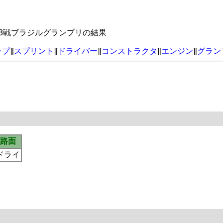
年第3戦ブラジルグランプリの結果
ップ
][
スプリント
][
ドライバー
][
コンストラクタ
][
エンジン
][
グラン
路面
ドライ