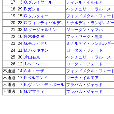
17
3
O.グルイヤール
ティレル
・
イルモア
18
29
B.ガショー
ベンチュリー・ラルース
19
15
G.タルクィーニ
フォンドメタル
・
フォー
20
23
C.フィッティパルディ
ミナルディ
・
ランボルギ
21
33
M.グージェルミン
ジョーダン
・
ヤマハ
22
10
鈴木亜久里
フットワーク
・
無限
23
24
G.モルビデリ
ミナルディ
・
ランボルギ
24
11
M.ハッキネン
ロータス
・
フォード
25
30
片山右京
ベンチュリー・ラルース
26
12
J.ハーバート
ロータス
・
フォード
不通過
14
A.キエーザ
フォンドメタル
・
フォー
不通過
17
P.ベルモンド
マーチ
・
イルモア
不通過
7
E.ヴァン・デ・ポール
ブラバム
・
ジャッド
不通過
8
G.アマティ
ブラバム
・
ジャッド