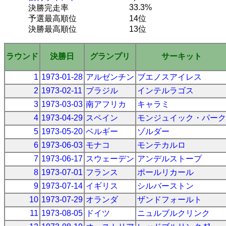
33.3%
決勝完走率
予選最高順位
14位
決勝最高順位
13位
ラウンド
決勝日
グランプリ
サーキット
1
1973-01-28
アルゼンチン
ブエノスアイレス
2
1973-02-11
ブラジル
インテルラゴス
3
1973-03-03
南アフリカ
キャラミ
4
1973-04-29
スペイン
モンジュイック・パーク
5
1973-05-20
ベルギー
ゾルダー
6
1973-06-03
モナコ
モンテカルロ
7
1973-06-17
スウェーデン
アンデルストープ
8
1973-07-01
フランス
ポールリカール
9
1973-07-14
イギリス
シルバーストン
10
1973-07-29
オランダ
ザンドフォールト
11
1973-08-05
ドイツ
ニュルブルクリンク