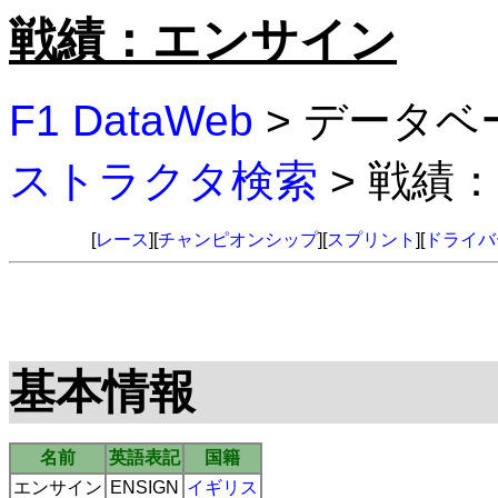
戦績：エンサイン
F1 DataWeb
> データベ
ストラクタ検索
> 戦績
[
レース
][
チャンピオンシップ
][
スプリント
][
ドライバ
基本情報
名前
英語表記
国籍
エンサイン
ENSIGN
イギリス