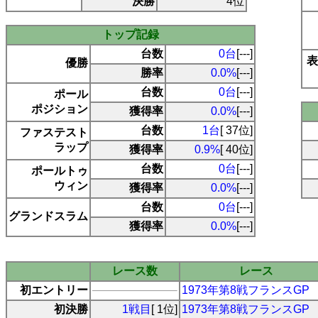
決勝
4位
トップ記録
台数
0台
[---]
表
優勝
勝率
0.0%
[---]
台数
0台
[---]
ポール
ポジション
獲得率
0.0%
[---]
台数
1台
[ 37位]
ファステスト
ラップ
獲得率
0.9%
[ 40位]
台数
0台
[---]
ポールトゥ
ウィン
獲得率
0.0%
[---]
台数
0台
[---]
グランドスラム
獲得率
0.0%
[---]
レース数
レース
初エントリー
1973年第8戦フランスGP
初決勝
1戦目
[ 1位]
1973年第8戦フランスGP