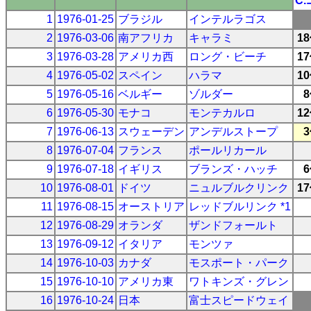
C
1
1976-01-25
ブラジル
インテルラゴス
2
1976-03-06
南アフリカ
キャラミ
1
3
1976-03-28
アメリカ西
ロング・ビーチ
1
4
1976-05-02
スペイン
ハラマ
1
5
1976-05-16
ベルギー
ゾルダー
6
1976-05-30
モナコ
モンテカルロ
1
7
1976-06-13
スウェーデン
アンデルストープ
8
1976-07-04
フランス
ポールリカール
9
1976-07-18
イギリス
ブランズ・ハッチ
10
1976-08-01
ドイツ
ニュルブルクリンク
1
11
1976-08-15
オーストリア
レッドブルリンク *1
12
1976-08-29
オランダ
ザンドフォールト
13
1976-09-12
イタリア
モンツァ
14
1976-10-03
カナダ
モスポート・パーク
15
1976-10-10
アメリカ東
ワトキンズ・グレン
16
1976-10-24
日本
富士スピードウェイ