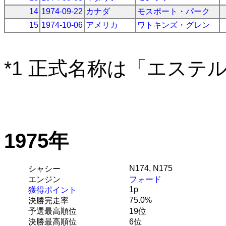
14
1974-09-22
カナダ
モスポート・パーク
15
1974-10-06
アメリカ
ワトキンズ・グレン
*1 正式名称は「エステ
1975年
N174, N175
シャシー
エンジン
フォード
1p
獲得ポイント
75.0%
決勝完走率
予選最高順位
19位
決勝最高順位
6位