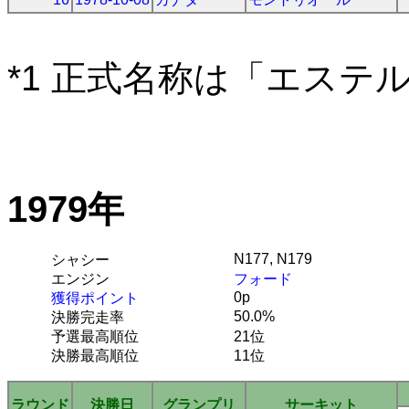
*1 正式名称は「エステ
1979年
N177, N179
シャシー
エンジン
フォード
0p
獲得ポイント
50.0%
決勝完走率
予選最高順位
21位
決勝最高順位
11位
ラウンド
決勝日
グランプリ
サーキット