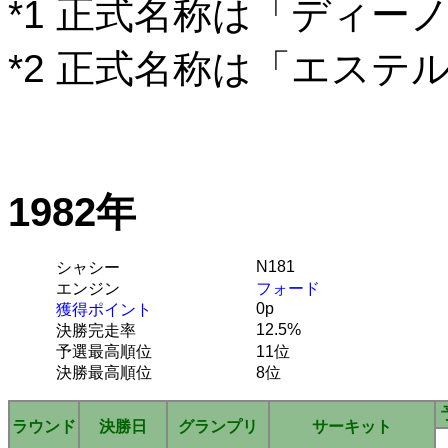
*1 正式名称は「ディー
*2 正式名称は「エステ
1982年
N181
シャシー
エンジン
フォード
0p
獲得ポイント
12.5%
決勝完走率
予選最高順位
11位
決勝最高順位
8位
ラウンド
決勝日
グランプリ
サーキット