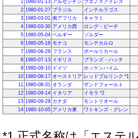
1
1980-01-13
アルゼンチン
ブエノスアイレス
2
1980-01-27
ブラジル
インテルラゴス
3
1980-03-01
南アフリカ
キャラミ
4
1980-03-30
アメリカ西
ロング・ビーチ
5
1980-05-04
ベルギー
ゾルダー
6
1980-05-18
モナコ
モンテカルロ
7
1980-06-29
フランス
ポールリカール
8
1980-07-13
イギリス
ブランズ・ハッチ
9
1980-08-10
ドイツ
ホッケンハイム
10
1980-08-17
オーストリア
レッドブルリンク *1
11
1980-08-31
オランダ
ザンドフォールト
12
1980-09-14
イタリア
イモラ *2
13
1980-09-28
カナダ
モントリオール
14
1980-10-05
アメリカ東
ワトキンズ・グレン
*1 正式名称は「エステ