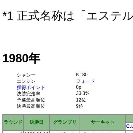
*1 正式名称は「エステ
1980年
N180
シャシー
エンジン
フォード
0p
獲得ポイント
33.3%
決勝完走率
予選最高順位
12位
決勝最高順位
9位
ラウンド
決勝日
グランプリ
サーキット
C