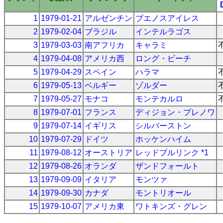
1
1979-01-21
アルゼンチン
ブエノスアイレス
2
1979-02-04
ブラジル
インテルラゴス
3
1979-03-03
南アフリカ
キャラミ
4
1979-04-08
アメリカ西
ロング・ビーチ
5
1979-04-29
スペイン
ハラマ
6
1979-05-13
ベルギー
ゾルダー
7
1979-05-27
モナコ
モンテカルロ
8
1979-07-01
フランス
ディジョン・プレノワ
9
1979-07-14
イギリス
シルバーストン
10
1979-07-29
ドイツ
ホッケンハイム
11
1979-08-12
オーストリア
レッドブルリンク *1
12
1979-08-26
オランダ
ザンドフォールト
13
1979-09-09
イタリア
モンツァ
14
1979-09-30
カナダ
モントリオール
15
1979-10-07
アメリカ東
ワトキンズ・グレン