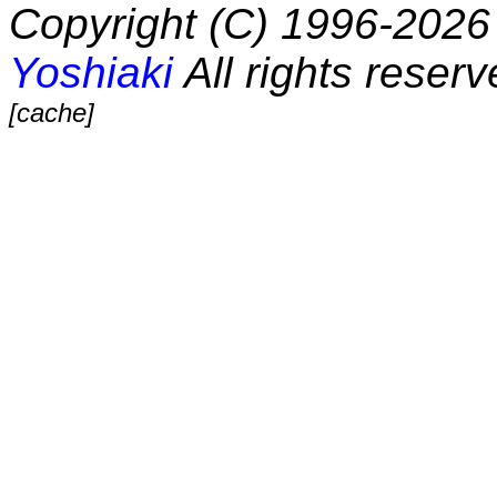
Copyright (C) 1996-2026 
Yoshiaki
All rights reserv
[cache]