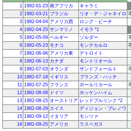
1
1982-01-23
南アフリカ
キャラミ
2
1982-03-21
ブラジル
リオ・デ・ジャネイロ
3
1982-04-04
アメリカ西
ロング・ビーチ
4
1982-04-25
サンマリノ
イモラ *1
5
1982-05-09
ベルギー
ゾルダー
6
1982-05-23
モナコ
モンテカルロ
7
1982-06-06
アメリカ東
デトロイト
8
1982-06-13
カナダ
モントリオール
9
1982-07-03
オランダ
ザンドフォールト
10
1982-07-18
イギリス
ブランズ・ハッチ
11
1982-07-25
フランス
ポールリカール
12
1982-08-08
ドイツ
ホッケンハイム
13
1982-08-15
オーストリア
レッドブルリンク *2
14
1982-08-29
スイス
ディジョン・プレノワ
15
1982-09-12
イタリア
モンツァ
16
1982-09-25
アメリカ
ラスベガス