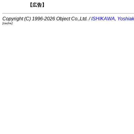
【広告】
Copyright (C) 1996-2026 Object Co.,Ltd. /
ISHIKAWA, Yoshiak
[cache]