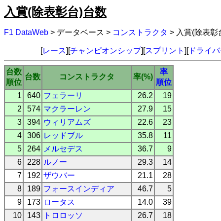
入賞(除表彰台)台数
F1 DataWeb
> データベース >
コンストラクタ
> 入賞(除表彰
[
レース
][
チャンピオンシップ
][
スプリント
][
ドライバ
台数
率
台数
コンストラクタ
率(%)
順位
順位
1
640
フェラーリ
26.2
19
2
574
マクラーレン
27.9
15
3
394
ウィリアムズ
22.6
23
4
306
レッドブル
35.8
11
5
264
メルセデス
36.7
9
6
228
ルノー
29.3
14
7
192
ザウバー
21.1
28
8
189
フォースインディア
46.7
5
9
173
ロータス
14.0
39
10
143
トロロッソ
26.7
18