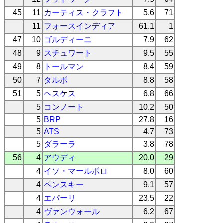
45
11
カーティス・クラフト
5.6
71
11
フォースインディア
61.1
1
47
10
ゴルディーニ
7.9
62
48
9
スチュワート
9.5
55
49
8
トールマン
8.4
59
50
7
タルボ
8.8
58
51
5
ヘスケス
6.8
66
5
コンノート
10.2
50
5
BRP
27.8
16
5
ATS
4.7
73
5
ダラーラ
3.8
78
56
4
アウディ
20.0
29
4
イソ・マールボロ
8.0
60
4
ペンスキー
9.1
57
4
エパーリ
23.5
22
4
ヴァンウォール
6.2
67