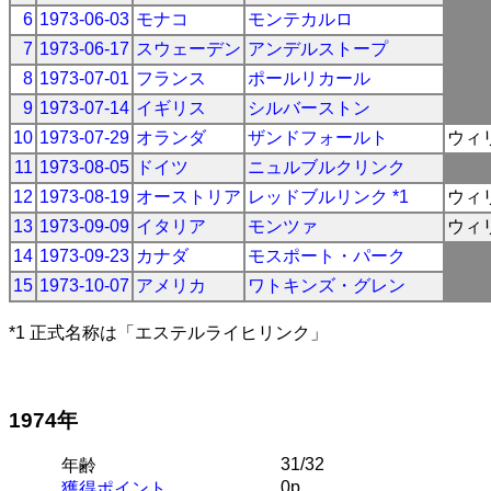
6
1973-06-03
モナコ
モンテカルロ
7
1973-06-17
スウェーデン
アンデルストープ
8
1973-07-01
フランス
ポールリカール
9
1973-07-14
イギリス
シルバーストン
10
1973-07-29
オランダ
ザンドフォールト
ウィ
11
1973-08-05
ドイツ
ニュルブルクリンク
12
1973-08-19
オーストリア
レッドブルリンク *1
ウィ
13
1973-09-09
イタリア
モンツァ
ウィ
14
1973-09-23
カナダ
モスポート・パーク
15
1973-10-07
アメリカ
ワトキンズ・グレン
*1 正式名称は「エステルライヒリンク」
1974年
31/32
年齢
0p
獲得ポイント