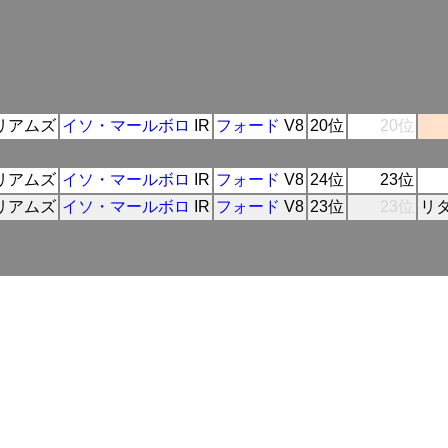
リアムズ
イソ・マールボロ
IR
フォード
V8
20位
20位
リアムズ
イソ・マールボロ
IR
フォード
V8
24位
23位
リアムズ
イソ・マールボロ
IR
フォード
V8
23位
23位
リ