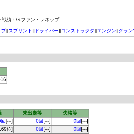
> 戦績：G.ファン・レネップ
ップ
][
スプリント
][
ドライバー
][
コンストラクタ
][
エンジン
][
グラン
日
-16
過
未出走等
失格等
0回
[---]
0回
[---]
0回
[---]
169位]
0回
[---]
0回
[---]