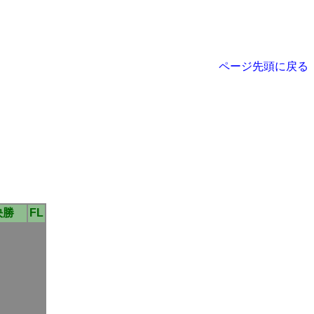
ページ先頭に戻る
決勝
FL