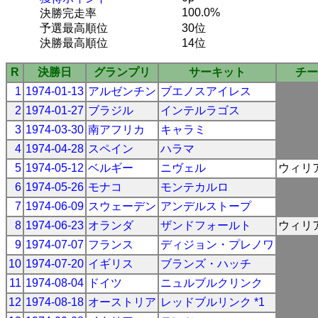
100.0%
決勝完走率
予選最高順位
30位
決勝最高順位
14位
R
決勝日
グランプリ
サーキット
チー
1
1974-01-13
アルゼンチン
ブエノスアイレス
2
1974-01-27
ブラジル
インテルラゴス
3
1974-03-30
南アフリカ
キャラミ
4
1974-04-28
スペイン
ハラマ
5
1974-05-12
ベルギー
ニヴェル
ウィリ
6
1974-05-26
モナコ
モンテカルロ
7
1974-06-09
スウェーデン
アンデルストープ
8
1974-06-23
オランダ
ザンドフォールト
ウィリ
9
1974-07-07
フランス
ディジョン・プレノワ
10
1974-07-20
イギリス
ブランズ・ハッチ
11
1974-08-04
ドイツ
ニュルブルクリンク
12
1974-08-18
オーストリア
レッドブルリンク *1