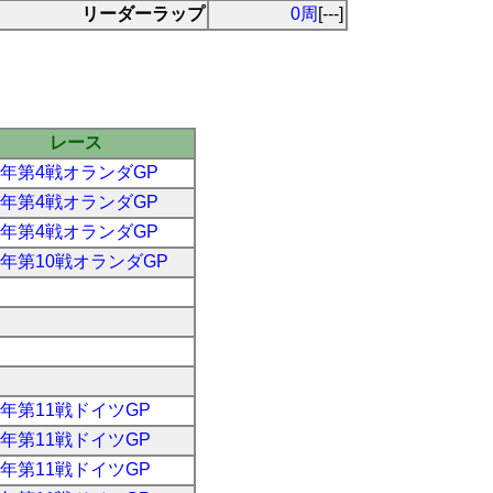
リーダーラップ
0周
[---]
レース
71年第4戦オランダGP
71年第4戦オランダGP
71年第4戦オランダGP
73年第10戦オランダGP
75年第11戦ドイツGP
75年第11戦ドイツGP
75年第11戦ドイツGP