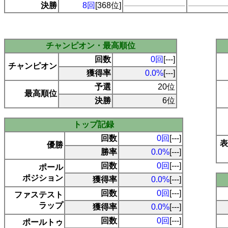
決勝
8回
[368位]
チャンピオン・最高順位
回数
0回
[---]
チャンピオン
獲得率
0.0%
[---]
予選
20位
最高順位
決勝
6位
トップ記録
回数
0回
[---]
表
優勝
勝率
0.0%
[---]
回数
0回
[---]
ポール
ポジション
獲得率
0.0%
[---]
回数
0回
[---]
ファステスト
ラップ
獲得率
0.0%
[---]
回数
0回
[---]
ポールトゥ