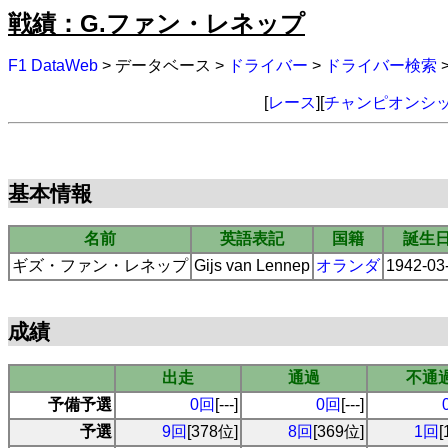
戦績：G.ファン・レネップ
F1 DataWeb
> データベース >
ドライバー
>
ドライバー検索
[
レース
][
チャンピオンシ
基本情報
名前
英語表記
国籍
誕生
ギズ・ファン・レネップ
Gijs van Lennep
オランダ
1942-03
成績
出走
通過
不通
予備予選
0回
[---]
0回
[---]
予選
9回
[378位]
8回
[369位]
1回
[