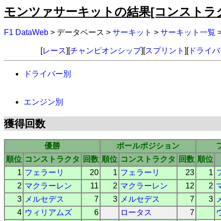
モンツァサーキットの結果[コンストラ
F1 DataWeb
> データベース >
サーキット
>
サーキット一覧
[
レース
][
チャンピオンシップ
][
スプリント
][
ドライバ
ドライバー別
エンジン別
獲得回数
優勝
ポールポジション
順位
コンストラクタ
回数
順位
コンストラクタ
回数
順位
1
フェラーリ
20
1
フェラーリ
23
1
2
マクラーレン
11
2
マクラーレン
12
2
3
メルセデス
7
3
メルセデス
7
3
4
ウィリアムズ
6
ロータス
7