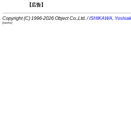
【広告】
Copyright (C) 1996-2026 Object Co.,Ltd. /
ISHIKAWA, Yoshiak
[cache]