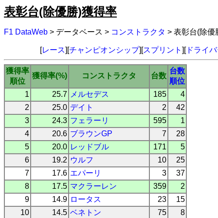
表彰台(除優勝)獲得率
F1 DataWeb
> データベース >
コンストラクタ
> 表彰台(除優
[
レース
][
チャンピオンシップ
][
スプリント
][
ドライバ
獲得率
台数
獲得率(%)
コンストラクタ
台数
順位
順位
1
25.7
メルセデス
185
4
2
25.0
デイト
2
42
3
24.3
フェラーリ
595
1
4
20.6
ブラウンGP
7
28
5
20.0
レッドブル
171
5
6
19.2
ウルフ
10
25
7
17.6
エパーリ
3
37
8
17.5
マクラーレン
359
2
9
14.9
ロータス
23
15
10
14.5
ベネトン
75
8