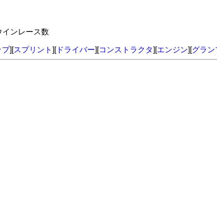
ウインレース数
ップ
][
スプリント
][
ドライバー
][
コンストラクタ
][
エンジン
][
グラン