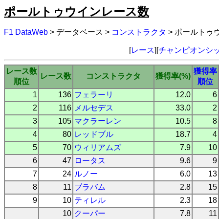
ポールトゥウインレース数
F1 DataWeb
> データベース >
コンストラクタ
> ポールトゥ
[
レース
][
チャンピオンシ
レース数
獲得率
レース数
コンストラクタ
獲得率(%)
順位
順位
1
136
フェラーリ
12.0
6
2
116
メルセデス
33.0
2
3
105
マクラーレン
10.5
8
4
80
レッドブル
18.7
4
5
70
ウィリアムズ
7.9
10
6
47
ロータス
9.6
9
7
24
ルノー
6.0
13
8
11
ブラバム
2.8
15
9
10
ティレル
2.3
18
10
クーパー
7.8
11