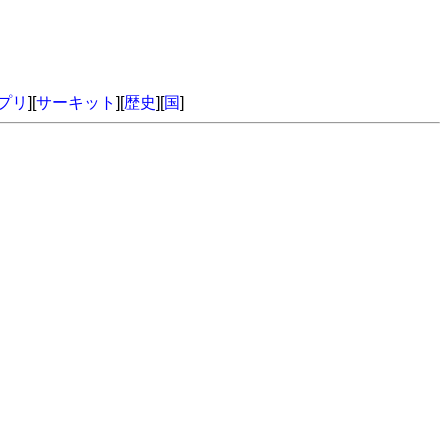
プリ
][
サーキット
][
歴史
][
国
]