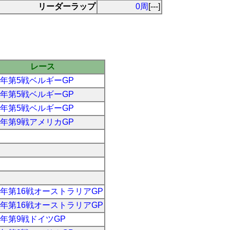
リーダーラップ
0周
[---]
レース
81年第5戦ベルギーGP
81年第5戦ベルギーGP
81年第5戦ベルギーGP
84年第9戦アメリカGP
89年第16戦オーストラリアGP
89年第16戦オーストラリアGP
88年第9戦ドイツGP