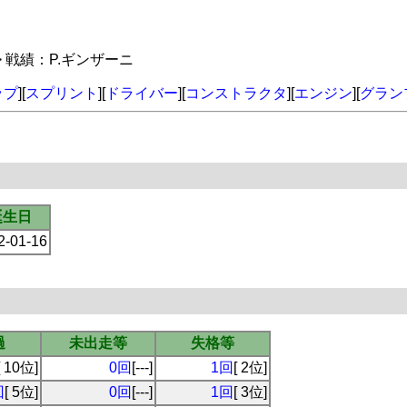
> 戦績：P.ギンザーニ
ップ
][
スプリント
][
ドライバー
][
コンストラクタ
][
エンジン
][
グラン
誕生日
2-01-16
過
未出走等
失格等
[ 10位]
0回
[---]
1回
[ 2位]
回
[ 5位]
0回
[---]
1回
[ 3位]