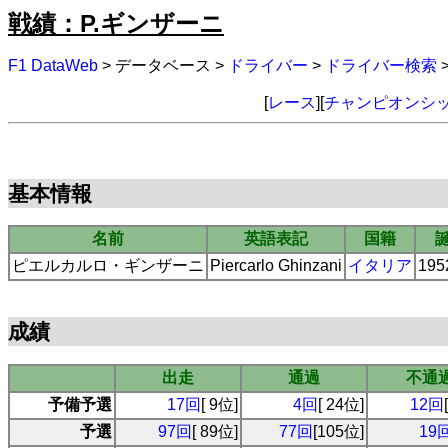
戦績：P.ギンザーニ
F1 DataWeb
> データベース >
ドライバー
>
ドライバー検索
[
レース
][
チャンピオンシ
基本情報
名前
英語表記
国籍
ピエルカルロ・ギンザーニ
Piercarlo Ghinzani
イタリア
195
成績
出走
通過
不通
予備予選
17回
[ 9位]
4回
[ 24位]
12回
予選
97回
[ 89位]
77回
[105位]
19