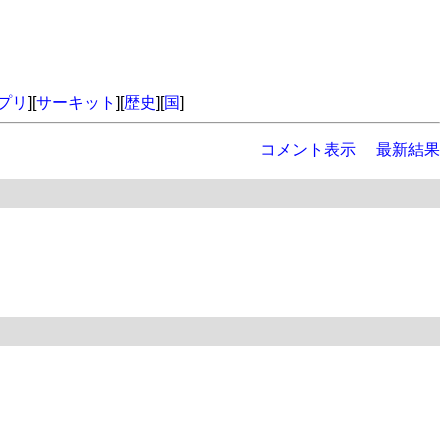
プリ
][
サーキット
][
歴史
][
国
]
コメント表示
最新結果