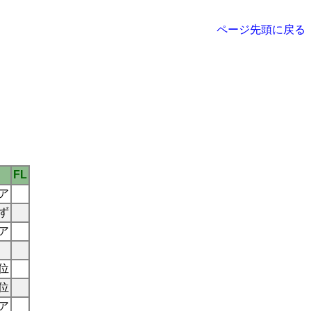
ページ先頭に戻る
FL
ア
ず
ア
2位
7位
ア