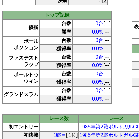
決勝
5位
トップ記録
台数
0台
[---]
表
優勝
勝率
0.0%
[---]
台数
0台
[---]
ポール
ポジション
獲得率
0.0%
[---]
台数
0台
[---]
ファステスト
ラップ
獲得率
0.0%
[---]
台数
0台
[---]
ポールトゥ
ウィン
獲得率
0.0%
[---]
台数
0台
[---]
グランドスラム
獲得率
0.0%
[---]
レース数
レース
初エントリー
1985年第2戦ポルトガルG
初決勝
1戦目
[ 1位]
1985年第2戦ポルトガルG