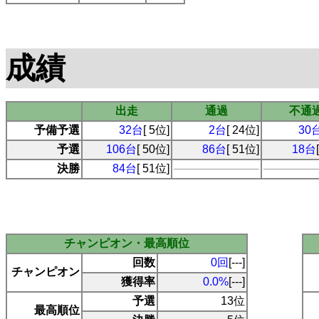
成績
出走
通過
不通
予備予選
32台
[ 5位]
2台
[ 24位]
30
予選
106台
[ 50位]
86台
[ 51位]
18台
決勝
84台
[ 51位]
チャンピオン・最高順位
回数
0回
[---]
チャンピオン
獲得率
0.0%
[---]
予選
13位
最高順位