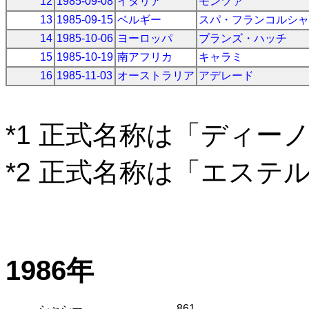
12
1985-09-08
イタリア
モンツァ
13
1985-09-15
ベルギー
スパ・フランコルシャ
14
1985-10-06
ヨーロッパ
ブランズ・ハッチ
15
1985-10-19
南アフリカ
キャラミ
16
1985-11-03
オーストラリア
アデレード
*1 正式名称は「ディー
*2 正式名称は「エステ
1986年
861