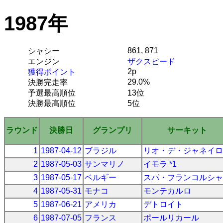
1987年
861, 871
シャシー
エンジン
ザクスピード
2p
獲得ポイント
29.0%
決勝完走率
予選最高順位
13位
決勝最高順位
5位
ラウンド
決勝日
グランプリ
サーキット
1
1987-04-12
ブラジル
リオ・デ・ジャネイロ
2
1987-05-03
サンマリノ
イモラ *1
3
1987-05-17
ベルギー
スパ・フランコルシャ
4
1987-05-31
モナコ
モンテカルロ
5
1987-06-21
アメリカ
デトロイト
6
1987-07-05
フランス
ポールリカール