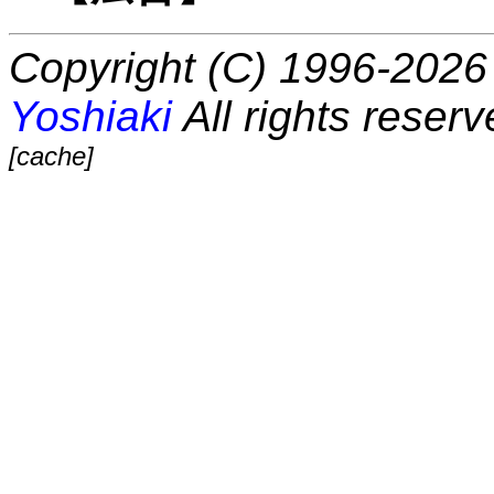
Copyright (C) 1996-2026 
Yoshiaki
All rights reserv
[cache]