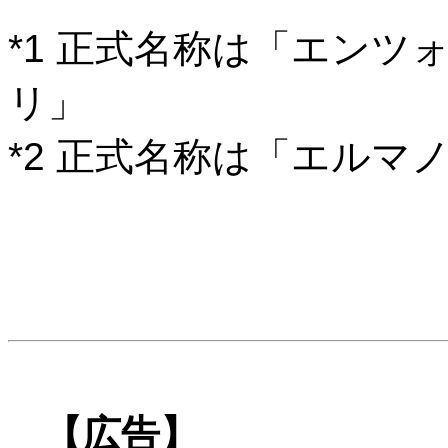
*1 正式名称は「エン
リ」
*2 正式名称は「エルマ
【広告】