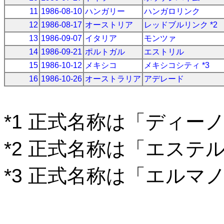
11
1986-08-10
ハンガリー
ハンガロリンク
12
1986-08-17
オーストリア
レッドブルリンク *2
13
1986-09-07
イタリア
モンツァ
14
1986-09-21
ポルトガル
エストリル
15
1986-10-12
メキシコ
メキシコシティ *3
16
1986-10-26
オーストラリア
アデレード
*1 正式名称は「ディー
*2 正式名称は「エステ
*3 正式名称は「エルマ