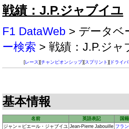
戦績：J.P.ジャブイユ
F1 DataWeb
> データベ
ー検索
> 戦績：J.P.ジ
[
レース
][
チャンピオンシップ
][
スプリント
][
ドライバ
基本情報
名前
英語表記
国籍
ジャン＝ピエール・ジャブイユ
Jean-Pierre Jabouille
フラン