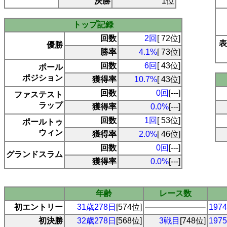
決勝
1位
トップ記録
回数
2回
[ 72位]
表
優勝
勝率
4.1%
[ 73位]
回数
6回
[ 43位]
ポール
ポジション
獲得率
10.7%
[ 43位]
回数
0回
[---]
ファステスト
ラップ
獲得率
0.0%
[---]
回数
1回
[ 53位]
ポールトゥ
ウィン
獲得率
2.0%
[ 46位]
回数
0回
[---]
グランドスラム
獲得率
0.0%
[---]
年齢
レース数
初エントリー
31歳278日
[574位]
19
初決勝
32歳278日
[568位]
3戦目
[748位]
19