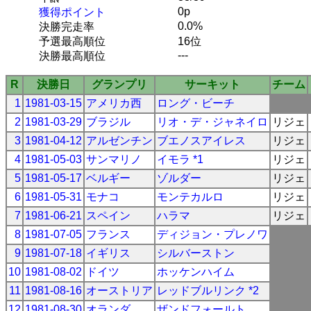
0p
獲得ポイント
0.0%
決勝完走率
予選最高順位
16位
---
決勝最高順位
R
決勝日
グランプリ
サーキット
チーム
1
1981-03-15
アメリカ西
ロング・ビーチ
2
1981-03-29
ブラジル
リオ・デ・ジャネイロ
リジェ
3
1981-04-12
アルゼンチン
ブエノスアイレス
リジェ
4
1981-05-03
サンマリノ
イモラ *1
リジェ
5
1981-05-17
ベルギー
ゾルダー
リジェ
6
1981-05-31
モナコ
モンテカルロ
リジェ
7
1981-06-21
スペイン
ハラマ
リジェ
8
1981-07-05
フランス
ディジョン・プレノワ
9
1981-07-18
イギリス
シルバーストン
10
1981-08-02
ドイツ
ホッケンハイム
11
1981-08-16
オーストリア
レッドブルリンク *2
12
1981-08-30
オランダ
ザンドフォールト