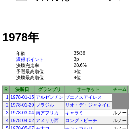
1978年
35/36
年齢
3p
獲得ポイント
28.6%
決勝完走率
予選最高順位
3位
決勝最高順位
4位
R
決勝日
グランプリ
サーキット
チーム
1
1978-01-15
アルゼンチン
ブエノスアイレス
2
1978-01-29
ブラジル
リオ・デ・ジャネイロ
3
1978-03-04
南アフリカ
キャラミ
ルノー
4
1978-04-02
アメリカ西
ロング・ビーチ
ルノー
5
1978-05-07
モナコ
モンテカルロ
ルノー