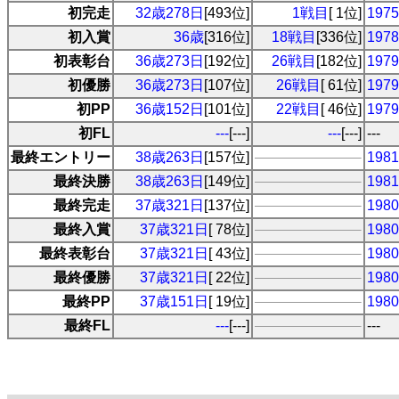
初完走
32歳278日
[493位]
1戦目
[ 1位]
19
初入賞
36歳
[316位]
18戦目
[336位]
19
初表彰台
36歳273日
[192位]
26戦目
[182位]
19
初優勝
36歳273日
[107位]
26戦目
[ 61位]
19
初PP
36歳152日
[101位]
22戦目
[ 46位]
19
初FL
---
[---]
---
[---]
---
最終エントリー
38歳263日
[157位]
19
最終決勝
38歳263日
[149位]
19
最終完走
37歳321日
[137位]
19
最終入賞
37歳321日
[ 78位]
19
最終表彰台
37歳321日
[ 43位]
19
最終優勝
37歳321日
[ 22位]
19
最終PP
37歳151日
[ 19位]
19
最終FL
---
[---]
---