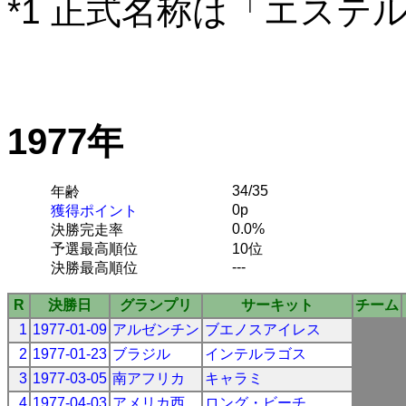
*1 正式名称は「エステ
1977年
34/35
年齢
0p
獲得ポイント
0.0%
決勝完走率
予選最高順位
10位
---
決勝最高順位
R
決勝日
グランプリ
サーキット
チーム
1
1977-01-09
アルゼンチン
ブエノスアイレス
2
1977-01-23
ブラジル
インテルラゴス
3
1977-03-05
南アフリカ
キャラミ
4
1977-04-03
アメリカ西
ロング・ビーチ