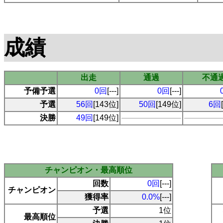
成績
出走
通過
不通
予備予選
0回
[---]
0回
[---]
予選
56回
[143位]
50回
[149位]
6回
決勝
49回
[149位]
チャンピオン・最高順位
回数
0回
[---]
チャンピオン
獲得率
0.0%
[---]
予選
1位
最高順位