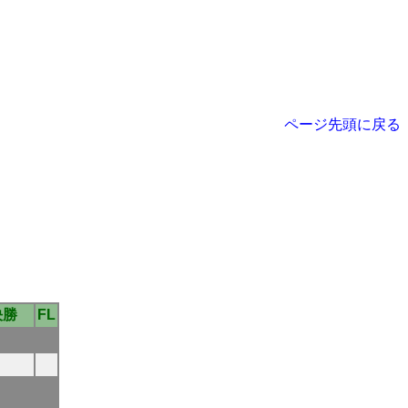
ページ先頭に戻る
決勝
FL