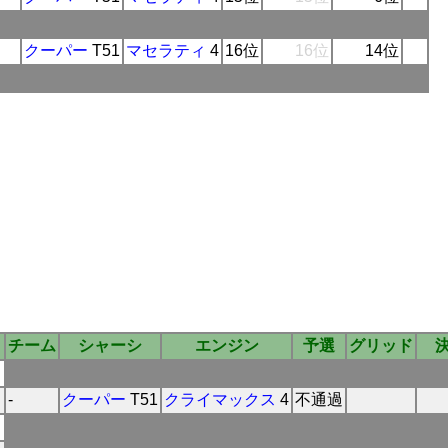
クーパー
T51
マセラティ
4
16位
16位
14位
チーム
シャーシ
エンジン
予選
グリッド
-
クーパー
T51
クライマックス
4
不通過