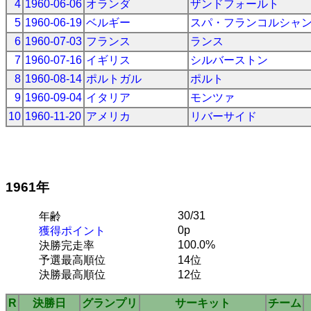
4
1960-06-06
オランダ
ザンドフォールト
5
1960-06-19
ベルギー
スパ・フランコルシャ
6
1960-07-03
フランス
ランス
7
1960-07-16
イギリス
シルバーストン
8
1960-08-14
ポルトガル
ポルト
9
1960-09-04
イタリア
モンツァ
10
1960-11-20
アメリカ
リバーサイド
1961年
30/31
年齢
0p
獲得ポイント
100.0%
決勝完走率
予選最高順位
14位
決勝最高順位
12位
R
決勝日
グランプリ
サーキット
チーム