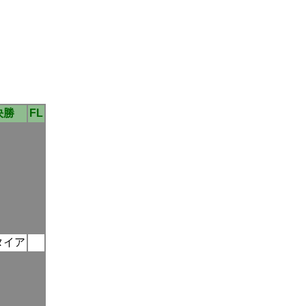
決勝
FL
タイア