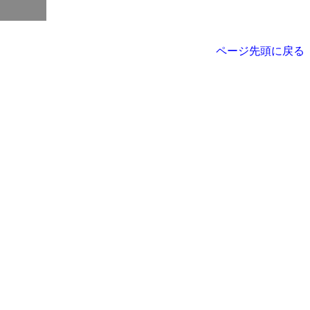
ページ先頭に戻る