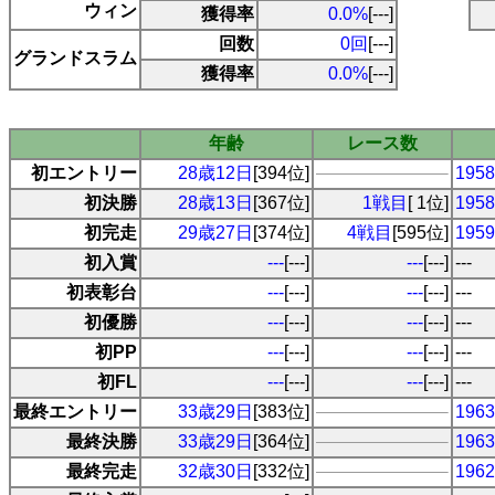
ウィン
獲得率
0.0%
[---]
回数
0回
[---]
グランドスラム
獲得率
0.0%
[---]
年齢
レース数
初エントリー
28歳12日
[394位]
19
初決勝
28歳13日
[367位]
1戦目
[ 1位]
19
初完走
29歳27日
[374位]
4戦目
[595位]
19
初入賞
---
[---]
---
[---]
---
初表彰台
---
[---]
---
[---]
---
初優勝
---
[---]
---
[---]
---
初PP
---
[---]
---
[---]
---
初FL
---
[---]
---
[---]
---
最終エントリー
33歳29日
[383位]
19
最終決勝
33歳29日
[364位]
19
最終完走
32歳30日
[332位]
19