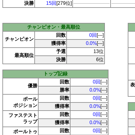
決勝
15回
[279位]
チャンピオン・最高順位
回数
0回
[---]
チャンピオン
獲得率
0.0%
[---]
予選
13位
最高順位
決勝
6位
トップ記録
回数
0回
[---]
表
優勝
勝率
0.0%
[---]
回数
0回
[---]
ポール
ポジション
獲得率
0.0%
[---]
回数
0回
[---]
ファステスト
ラップ
獲得率
0.0%
[---]
回数
0回
[---]
ポールトゥ