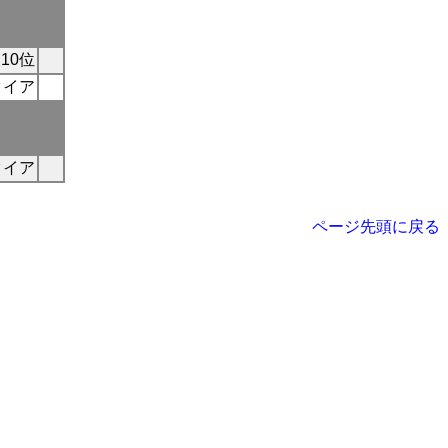
10位
タイア
タイア
ページ先頭に戻る