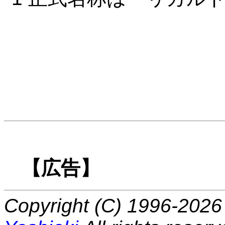
【広告】
Copyright (C) 1996-2026 