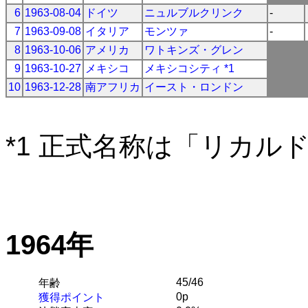
6
1963-08-04
ドイツ
ニュルブルクリンク
-
7
1963-09-08
イタリア
モンツァ
-
8
1963-10-06
アメリカ
ワトキンズ・グレン
9
1963-10-27
メキシコ
メキシコシティ *1
10
1963-12-28
南アフリカ
イースト・ロンドン
*1 正式名称は「リカル
1964年
45/46
年齢
0p
獲得ポイント