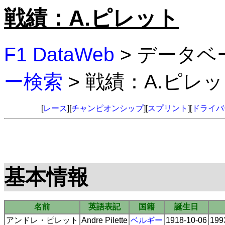
戦績：A.ピレット
F1 DataWeb
> データベ
ー検索
> 戦績：A.ピレ
[
レース
][
チャンピオンシップ
][
スプリント
][
ドライバ
基本情報
名前
英語表記
国籍
誕生日
アンドレ・ピレット
Andre Pilette
ベルギー
1918-10-06
199