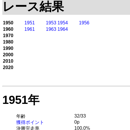
レース結果
1950
1951
1953
1954
1956
1960
1961
1963
1964
1970
1980
1990
2000
2010
2020
1951年
32/33
年齢
0p
獲得ポイント
100.0%
決勝完走率