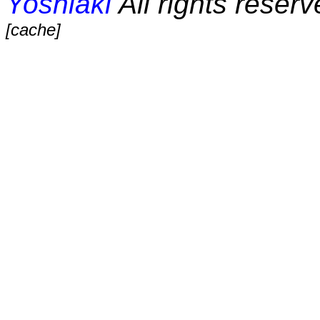
Yoshiaki
All rights reserv
[cache]