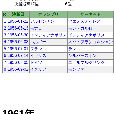
決勝最高順位
6位
R
決勝日
グランプリ
サーキット
1
1956-01-22
アルゼンチン
ブエノスアイレス
2
1956-05-13
モナコ
モンテカルロ
3
1956-05-30
インディアナポリス
インディアナポリス
4
1956-06-03
ベルギー
スパ・フランコルシャン
5
1956-07-01
フランス
ランス
6
1956-07-14
イギリス
シルバーストン
7
1956-08-05
ドイツ
ニュルブルクリンク
8
1956-09-02
イタリア
モンツァ
1961年