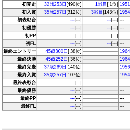
初完走
32歳253日
[490位]
1戦目
[ 1位]
19
初入賞
35歳257日
[312位]
3戦目
[143位]
19
初表彰台
---
[---]
---
[---]
---
初優勝
---
[---]
---
[---]
---
初PP
---
[---]
---
[---]
---
初FL
---
[---]
---
[---]
---
最終エントリー
45歳300日
[ 38位]
19
最終決勝
45歳252日
[ 36位]
19
最終完走
37歳269日
[140位]
19
最終入賞
35歳257日
[107位]
19
最終表彰台
---
[---]
---
最終優勝
---
[---]
---
最終PP
---
[---]
---
最終FL
---
[---]
---