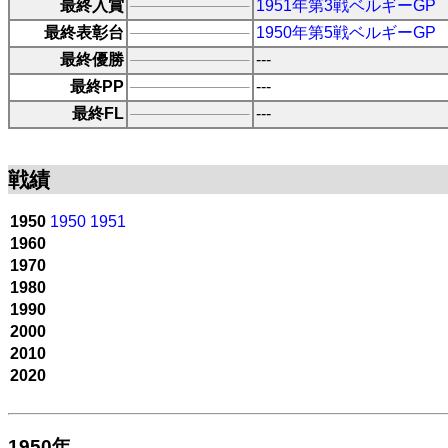
最終入賞
1951年第3戦ベルギーGP
最終表彰台
1950年第5戦ベルギーGP
最終優勝
---
最終PP
---
最終FL
---
戦績
1950
1950
1951
1960
1970
1980
1990
2000
2010
2020
1950年