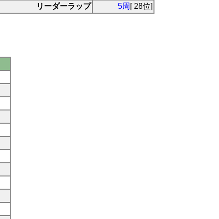
リーダーラップ
5周
[ 28位]