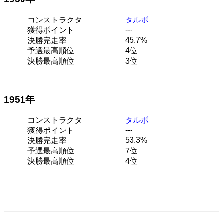
コンストラクタ
タルボ
---
獲得ポイント
45.7%
決勝完走率
予選最高順位
4位
決勝最高順位
3位
1951年
コンストラクタ
タルボ
---
獲得ポイント
53.3%
決勝完走率
予選最高順位
7位
決勝最高順位
4位