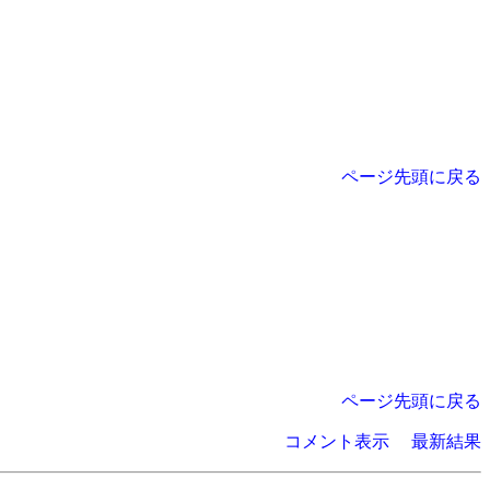
ページ先頭に戻る
ページ先頭に戻る
コメント表示
最新結果