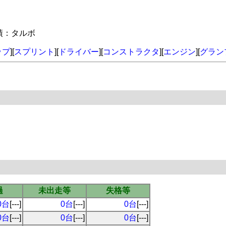
績：タルボ
ップ
][
スプリント
][
ドライバー
][
コンストラクタ
][
エンジン
][
グラン
過
未出走等
失格等
0台
[---]
0台
[---]
0台
[---]
0台
[---]
0台
[---]
0台
[---]