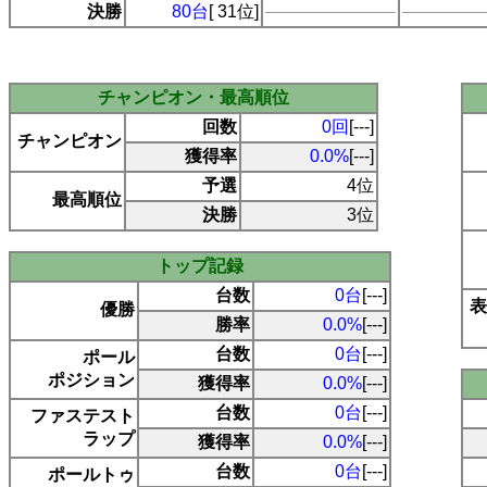
決勝
80台
[ 31位]
チャンピオン・最高順位
回数
0回
[---]
チャンピオン
獲得率
0.0%
[---]
予選
4位
最高順位
決勝
3位
トップ記録
台数
0台
[---]
表
優勝
勝率
0.0%
[---]
台数
0台
[---]
ポール
ポジション
獲得率
0.0%
[---]
台数
0台
[---]
ファステスト
ラップ
獲得率
0.0%
[---]
台数
0台
[---]
ポールトゥ