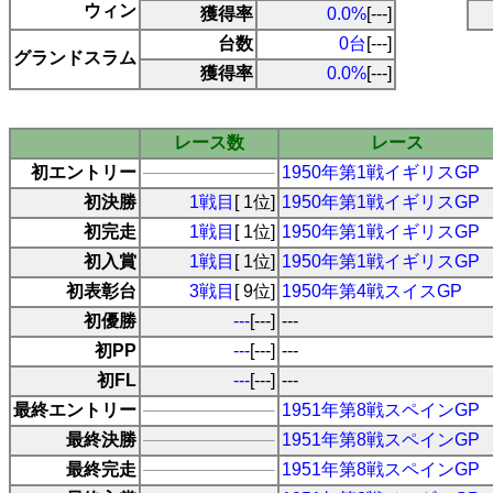
ウィン
獲得率
0.0%
[---]
台数
0台
[---]
グランドスラム
獲得率
0.0%
[---]
レース数
レース
初エントリー
1950年第1戦イギリスGP
初決勝
1戦目
[ 1位]
1950年第1戦イギリスGP
初完走
1戦目
[ 1位]
1950年第1戦イギリスGP
初入賞
1戦目
[ 1位]
1950年第1戦イギリスGP
初表彰台
3戦目
[ 9位]
1950年第4戦スイスGP
初優勝
---
[---]
---
初PP
---
[---]
---
初FL
---
[---]
---
最終エントリー
1951年第8戦スペインGP
最終決勝
1951年第8戦スペインGP
最終完走
1951年第8戦スペインGP