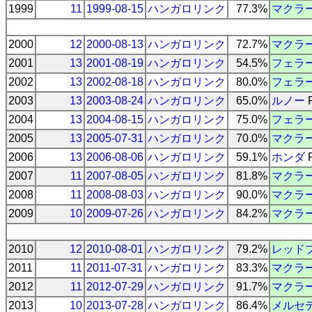
1999
11
1999-08-15
ハンガロリンク
77.3%
マクラ
2000
12
2000-08-13
ハンガロリンク
72.7%
マクラ
2001
13
2001-08-19
ハンガロリンク
54.5%
フェラ
2002
13
2002-08-18
ハンガロリンク
80.0%
フェラ
2003
13
2003-08-24
ハンガロリンク
65.0%
ルノー
2004
13
2004-08-15
ハンガロリンク
75.0%
フェラ
2005
13
2005-07-31
ハンガロリンク
70.0%
マクラ
2006
13
2006-08-06
ハンガロリンク
59.1%
ホンダ
2007
11
2007-08-05
ハンガロリンク
81.8%
マクラ
2008
11
2008-08-03
ハンガロリンク
90.0%
マクラ
2009
10
2009-07-26
ハンガロリンク
84.2%
マクラ
2010
12
2010-08-01
ハンガロリンク
79.2%
レッド
2011
11
2011-07-31
ハンガロリンク
83.3%
マクラ
2012
11
2012-07-29
ハンガロリンク
91.7%
マクラ
2013
10
2013-07-28
ハンガロリンク
86.4%
メルセ