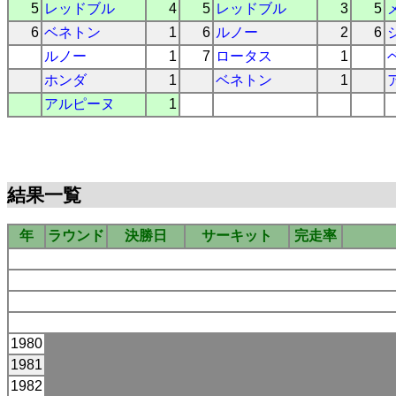
5
レッドブル
4
5
レッドブル
3
5
6
ベネトン
1
6
ルノー
2
6
ルノー
1
7
ロータス
1
ホンダ
1
ベネトン
1
アルピーヌ
1
結果一覧
年
ラウンド
決勝日
サーキット
完走率
1980
1981
1982