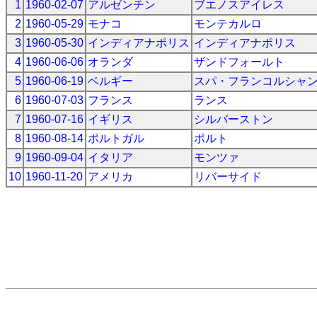
1
1960-02-07
アルゼンチン
ブエノスアイレス
2
1960-05-29
モナコ
モンテカルロ
3
1960-05-30
インディアナポリス
インディアナポリス
4
1960-06-06
オランダ
ザンドフォールト
5
1960-06-19
ベルギー
スパ・フランコルシャ
6
1960-07-03
フランス
ランス
7
1960-07-16
イギリス
シルバーストン
8
1960-08-14
ポルトガル
ポルト
9
1960-09-04
イタリア
モンツァ
10
1960-11-20
アメリカ
リバーサイド