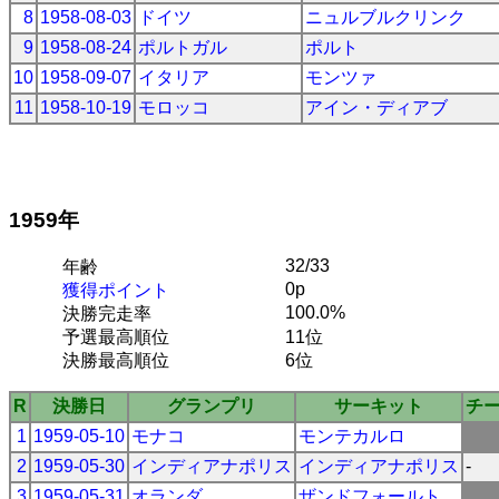
8
1958-08-03
ドイツ
ニュルブルクリンク
9
1958-08-24
ポルトガル
ポルト
10
1958-09-07
イタリア
モンツァ
11
1958-10-19
モロッコ
アイン・ディアブ
1959年
32/33
年齢
0p
獲得ポイント
100.0%
決勝完走率
予選最高順位
11位
決勝最高順位
6位
R
決勝日
グランプリ
サーキット
チ
1
1959-05-10
モナコ
モンテカルロ
2
1959-05-30
インディアナポリス
インディアナポリス
-
3
1959-05-31
オランダ
ザンドフォールト