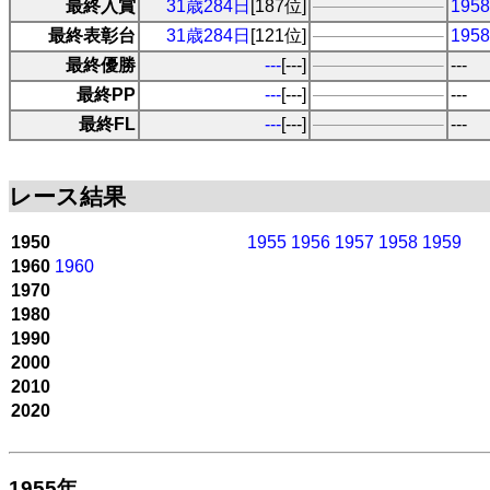
最終入賞
31歳284日
[187位]
19
最終表彰台
31歳284日
[121位]
19
最終優勝
---
[---]
---
最終PP
---
[---]
---
最終FL
---
[---]
---
レース結果
1950
1955
1956
1957
1958
1959
1960
1960
1970
1980
1990
2000
2010
2020
1955年