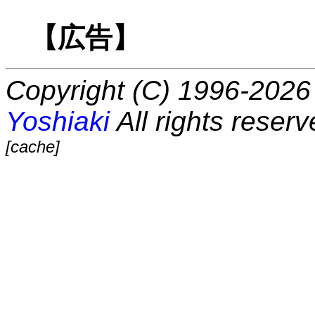
【広告】
Copyright (C) 1996-2026 
Yoshiaki
All rights reserv
[cache]