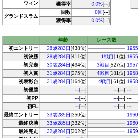
ウィン
獲得率
0.0%
[---]
回数
0回
[---]
グランドスラム
獲得率
0.0%
[---]
年齢
レース数
初エントリー
28歳283日
[438位]
19
初決勝
28歳284日
[411位]
1戦目
[ 1位]
19
初完走
30歳284日
[434位]
3戦目
[527位]
19
初入賞
31歳284日
[275位]
4戦目
[181位]
19
初表彰台
31歳284日
[164位]
4戦目
[ 61位]
19
初優勝
---
[---]
---
[---]
---
初PP
---
[---]
---
[---]
---
初FL
---
[---]
---
[---]
---
最終エントリー
33歳285日
[350位]
19
最終決勝
33歳285日
[332位]
19
最終完走
32歳284日
[302位]
19