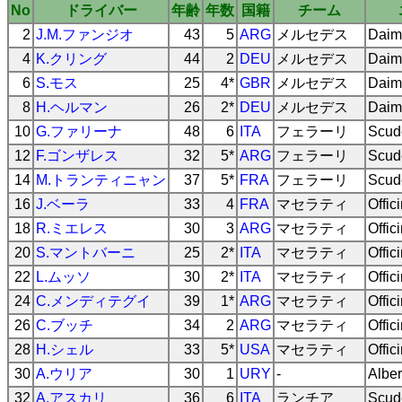
No
ドライバー
年齢
年数
国籍
チーム
2
J.M.ファンジオ
43
5
ARG
メルセデス
Daim
4
K.クリング
44
2
DEU
メルセデス
Daim
6
S.モス
25
4*
GBR
メルセデス
Daim
8
H.ヘルマン
26
2*
DEU
メルセデス
Daim
10
G.ファリーナ
48
6
ITA
フェラーリ
Scude
12
F.ゴンザレス
32
5*
ARG
フェラーリ
Scude
14
M.トランティニャン
37
5*
FRA
フェラーリ
Scude
16
J.ベーラ
33
4
FRA
マセラティ
Offic
18
R.ミエレス
30
3
ARG
マセラティ
Offic
20
S.マントバーニ
25
2*
ITA
マセラティ
Offic
22
L.ムッソ
30
2*
ITA
マセラティ
Offic
24
C.メンディテグイ
39
1*
ARG
マセラティ
Offic
26
C.ブッチ
34
2
ARG
マセラティ
Offic
28
H.シェル
33
5*
USA
マセラティ
Offic
30
A.ウリア
30
1
URY
-
Alber
32
A.アスカリ
36
6
ITA
ランチア
Scud