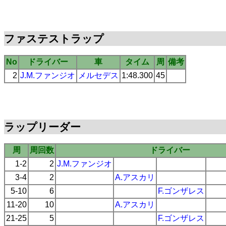
ファステストラップ
No
ドライバー
車
タイム
周
備考
2
J.M.ファンジオ
メルセデス
1:48.300
45
ラップリーダー
周
周回数
ドライバー
1-2
2
J.M.ファンジオ
3-4
2
A.アスカリ
5-10
6
F.ゴンザレス
11-20
10
A.アスカリ
21-25
5
F.ゴンザレス