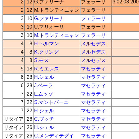
2
12
G.ファリーナ
フェラーリ
3:02:08.200
2
12
M.トランティニャン
フェラーリ
3
10
G.ファリーナ
フェラーリ
3
10
U.マリオーリ
フェラーリ
3
10
M.トランティニャン
フェラーリ
4
8
H.ヘルマン
メルセデス
4
8
K.クリング
メルセデス
4
8
S.モス
メルセデス
5
18
R.ミエレス
マセラティ
6
28
H.シェル
マセラティ
6
28
J.ベーラ
マセラティ
7
22
L.ムッソ
マセラティ
7
22
S.マントバーニ
マセラティ
7
22
H.シェル
マセラティ
リタイア
26
C.ブッチ
マセラティ
リタイア
26
H.シェル
マセラティ
リタイア
26
C.メンディテグイ
マセラティ