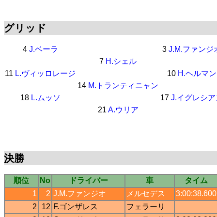
グリッド
4
J.ベーラ
3
J.M.ファンジ
7
H.シェル
11
L.ヴィッロレージ
10
H.ヘルマン
14
M.トランティニャン
18
L.ムッソ
17
J.イグレシア
21
A.ウリア
決勝
順位
No
ドライバー
車
タイム
1
2
J.M.ファンジオ
メルセデス
3:00:38.600
2
12
F.ゴンザレス
フェラーリ