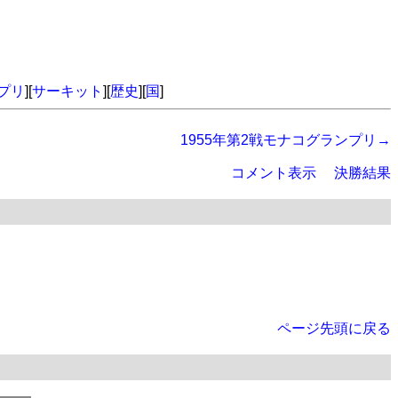
プリ
][
サーキット
][
歴史
][
国
]
1955年第2戦モナコグランプリ→
コメント表示
決勝結果
ページ先頭に戻る