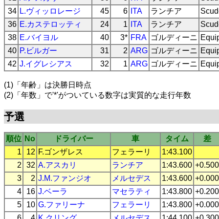
34
L.ヴィッロレージ
45
6
ITA
ランチア
Scud
36
E.カステロッティ
24
1
ITA
ランチア
Scud
38
E.バイヨル
40
3*
FRA
ゴルディーニ
Equi
40
P.ビルガー
31
2
ARG
ゴルディーニ
Equi
42
J.イグレシアス
32
1
ARG
ゴルディーニ
Equi
(1)「年齢」は決勝日時点
(2)「年数」で'*'がついている数字は実質的な走行年数
予選
順位
No
ドライバー
車
タイム
差
1
12
F.ゴンザレス
フェラーリ
1:43.100
2
32
A.アスカリ
ランチア
1:43.600
+0.500
3
2
J.M.ファンジオ
メルセデス
1:43.600
+0.000
4
16
J.ベーラ
マセラティ
1:43.800
+0.200
5
10
G.ファリーナ
フェラーリ
1:43.800
+0.000
6
4
K.クリング
メルセデス
1:44.100
+0.300