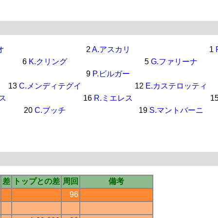
オ
2
A.アスカリ
1
6
K.クリング
5
G.ファリーナ
9
P.ビルガー
13
C.メンディテグイ
12
E.カステロッティ
ス
16
R.ミエレス
1
20
C.ブッチ
19
S.マントバーニ
差
トップとの差
周回
備考
96