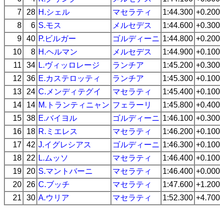
7
28
H.シェル
マセラティ
1:44.300
+0.200
8
6
S.モス
メルセデス
1:44.600
+0.300
9
40
P.ビルガー
ゴルディーニ
1:44.800
+0.200
10
8
H.ヘルマン
メルセデス
1:44.900
+0.100
11
34
L.ヴィッロレージ
ランチア
1:45.200
+0.300
12
36
E.カステロッティ
ランチア
1:45.300
+0.100
13
24
C.メンディテグイ
マセラティ
1:45.400
+0.100
14
14
M.トランティニャン
フェラーリ
1:45.800
+0.400
15
38
E.バイヨル
ゴルディーニ
1:46.100
+0.300
16
18
R.ミエレス
マセラティ
1:46.200
+0.100
17
42
J.イグレシアス
ゴルディーニ
1:46.300
+0.100
18
22
L.ムッソ
マセラティ
1:46.400
+0.100
19
20
S.マントバーニ
マセラティ
1:46.400
+0.000
20
26
C.ブッチ
マセラティ
1:47.600
+1.200
21
30
A.ウリア
マセラティ
1:52.300
+4.700