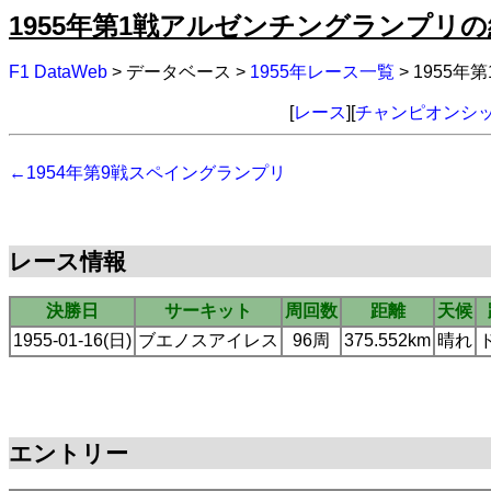
1955年第1戦アルゼンチングランプリ
F1 DataWeb
> データベース >
1955年レース一覧
> 1955
[
レース
][
チャンピオンシ
←1954年第9戦スペイングランプリ
レース情報
決勝日
サーキット
周回数
距離
天候
1955-01-16(日)
ブエノスアイレス
96周
375.552km
晴れ
エントリー