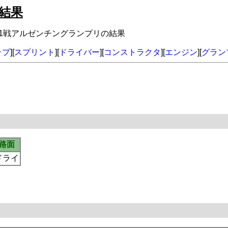
の結果
年第1戦アルゼンチングランプリの結果
ップ
][
スプリント
][
ドライバー
][
コンストラクタ
][
エンジン
][
グラン
路面
ドライ