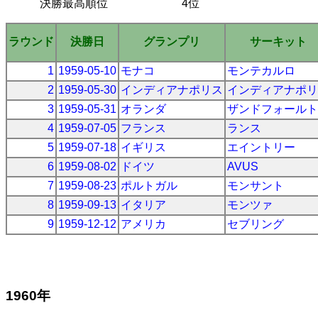
決勝最高順位
4位
ラウンド
決勝日
グランプリ
サーキット
1
1959-05-10
モナコ
モンテカルロ
2
1959-05-30
インディアナポリス
インディアナポリ
3
1959-05-31
オランダ
ザンドフォールト
4
1959-07-05
フランス
ランス
5
1959-07-18
イギリス
エイントリー
6
1959-08-02
ドイツ
AVUS
7
1959-08-23
ポルトガル
モンサント
8
1959-09-13
イタリア
モンツァ
9
1959-12-12
アメリカ
セブリング
1960年