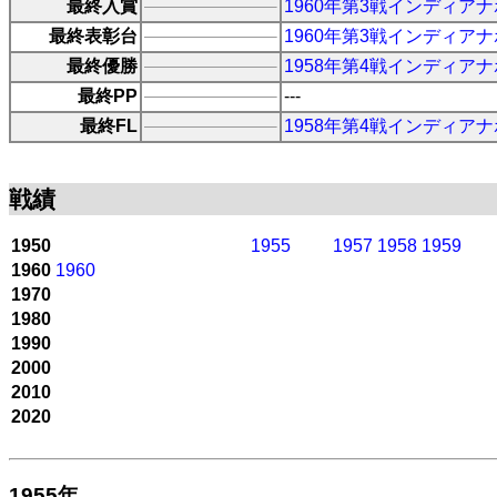
最終入賞
1960年第3戦インディアナ
最終表彰台
1960年第3戦インディアナ
最終優勝
1958年第4戦インディアナ
最終PP
---
最終FL
1958年第4戦インディアナ
戦績
1950
1955
1957
1958
1959
1960
1960
1970
1980
1990
2000
2010
2020
1955年