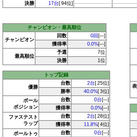
決勝
17台
[ 94位]
チャンピオン・最高順位
回数
0回
[---]
チャンピオン
獲得率
0.0%
[---]
予選
7位
最高順位
決勝
1位
トップ記録
台数
2台
[ 25位]
表
優勝
勝率
40.0%
[ 3位]
台数
0台
[---]
ポール
ポジション
獲得率
0.0%
[---]
台数
2台
[ 28位]
ファステスト
ラップ
獲得率
11.8%
[ 4位]
台数
0台
[---]
ポールトゥ