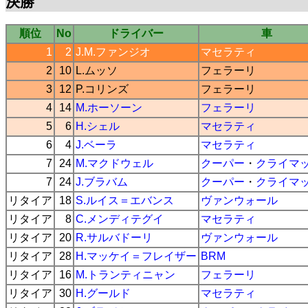
決勝
順位
No
ドライバー
車
1
2
J.M.ファンジオ
マセラティ
2
10
L.ムッソ
フェラーリ
3
12
P.コリンズ
フェラーリ
4
14
M.ホーソーン
フェラーリ
5
6
H.シェル
マセラティ
6
4
J.ベーラ
マセラティ
7
24
M.マクドウェル
クーパー
・
クライマ
7
24
J.ブラバム
クーパー
・
クライマ
リタイア
18
S.ルイス＝エバンス
ヴァンウォール
リタイア
8
C.メンディテグイ
マセラティ
リタイア
20
R.サルバドーリ
ヴァンウォール
リタイア
28
H.マッケイ＝フレイザー
BRM
リタイア
16
M.トランティニャン
フェラーリ
リタイア
30
H.グールド
マセラティ