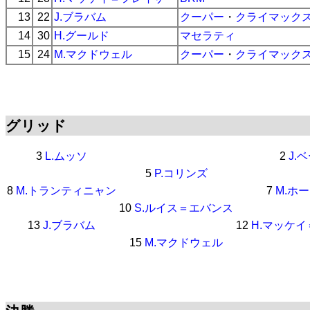
13
22
J.ブラバム
クーパー
・
クライマック
14
30
H.グールド
マセラティ
15
24
M.マクドウェル
クーパー
・
クライマック
グリッド
3
L.ムッソ
2
J.
5
P.コリンズ
8
M.トランティニャン
7
M.ホ
10
S.ルイス＝エバンス
13
J.ブラバム
12
H.マッケ
15
M.マクドウェル