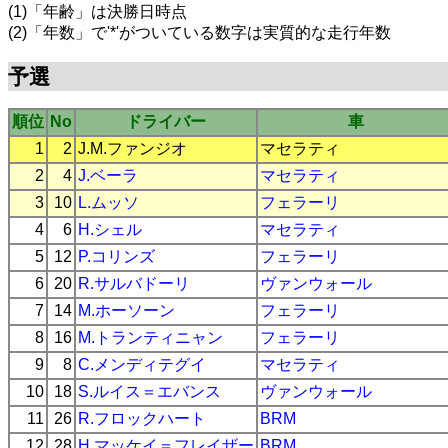
(1)「年齢」は決勝日時点
(2)「年数」で'*'がついている数字は実質的な走行年数
予選
順位
No
ドライバー
車
1
2
J.M.ファンジオ
マセラティ
2
4
J.ベーラ
マセラティ
3
10
L.ムッソ
フェラーリ
4
6
H.シェル
マセラティ
5
12
P.コリンズ
フェラーリ
6
20
R.サルバドーリ
ヴァンウォール
7
14
M.ホーソーン
フェラーリ
8
16
M.トランティニャン
フェラーリ
9
8
C.メンディテグイ
マセラティ
10
18
S.ルイス＝エバンス
ヴァンウォール
11
26
R.フロックハート
BRM
12
28
H.マッケイ＝フレイザー
BRM