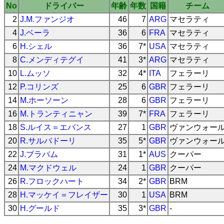
No
ドライバー
年齢
年数
国籍
チーム
2
J.M.ファンジオ
46
7
ARG
マセラティ
4
J.ベーラ
36
6
FRA
マセラティ
6
H.シェル
36
7*
USA
マセラティ
8
C.メンディテグイ
41
3*
ARG
マセラティ
10
L.ムッソ
32
4*
ITA
フェラーリ
12
P.コリンズ
25
6
GBR
フェラーリ
14
M.ホーソーン
28
6
GBR
フェラーリ
16
M.トランティニャン
39
7*
FRA
フェラーリ
18
S.ルイス＝エバンス
27
1
GBR
ヴァンウォー
20
R.サルバドーリ
35
5*
GBR
ヴァンウォー
22
J.ブラバム
31
1*
AUS
クーパー
24
M.マクドウェル
24
1
GBR
クーパー
26
R.フロックハート
34
2*
GBR
BRM
28
H.マッケイ＝フレイザー
30
1
USA
BRM
30
H.グールド
35
3*
GBR
-