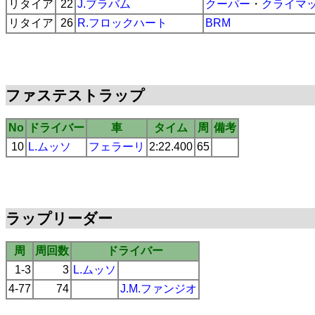
リタイア
22
J.ブラバム
クーパー
・
クライマ
リタイア
26
R.フロックハート
BRM
ファステストラップ
No
ドライバー
車
タイム
周
備考
10
L.ムッソ
フェラーリ
2:22.400
65
ラップリーダー
周
周回数
ドライバー
1-3
3
L.ムッソ
4-77
74
J.M.ファンジオ