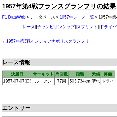
1957年第4戦フランスグランプリの結果
F1 DataWeb
> データベース >
1957年レース一覧
> 1957
[
レース
][
チャンピオンシップ
][
スプリント
][
ドライバ
←1957年第3戦インディアナポリスグランプリ
レース情報
決勝日
サーキット
周回数
距離
天候
路面
1957-07-07(日)
ルーアン
77周
503.734km
晴れ
ドライ
エントリー