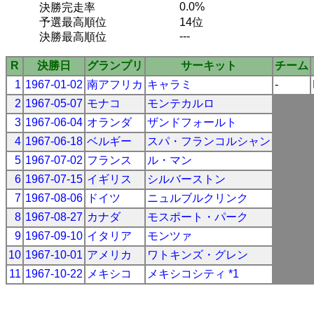
0.0%
決勝完走率
予選最高順位
14位
---
決勝最高順位
R
決勝日
グランプリ
サーキット
チーム
1
1967-01-02
南アフリカ
キャラミ
-
2
1967-05-07
モナコ
モンテカルロ
3
1967-06-04
オランダ
ザンドフォールト
4
1967-06-18
ベルギー
スパ・フランコルシャン
5
1967-07-02
フランス
ル・マン
6
1967-07-15
イギリス
シルバーストン
7
1967-08-06
ドイツ
ニュルブルクリンク
8
1967-08-27
カナダ
モスポート・パーク
9
1967-09-10
イタリア
モンツァ
10
1967-10-01
アメリカ
ワトキンズ・グレン
11
1967-10-22
メキシコ
メキシコシティ *1