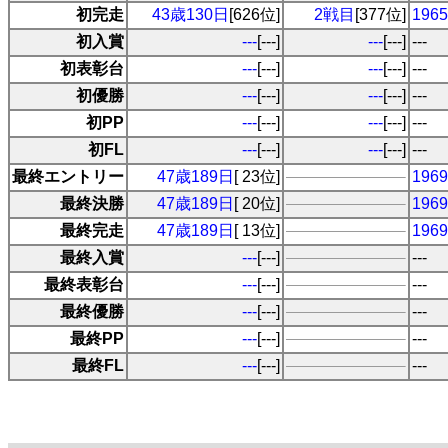
初完走
43歳130日
[626位]
2戦目
[377位]
19
初入賞
---
[---]
---
[---]
---
初表彰台
---
[---]
---
[---]
---
初優勝
---
[---]
---
[---]
---
初PP
---
[---]
---
[---]
---
初FL
---
[---]
---
[---]
---
最終エントリー
47歳189日
[ 23位]
19
最終決勝
47歳189日
[ 20位]
19
最終完走
47歳189日
[ 13位]
19
最終入賞
---
[---]
---
最終表彰台
---
[---]
---
最終優勝
---
[---]
---
最終PP
---
[---]
---
最終FL
---
[---]
---