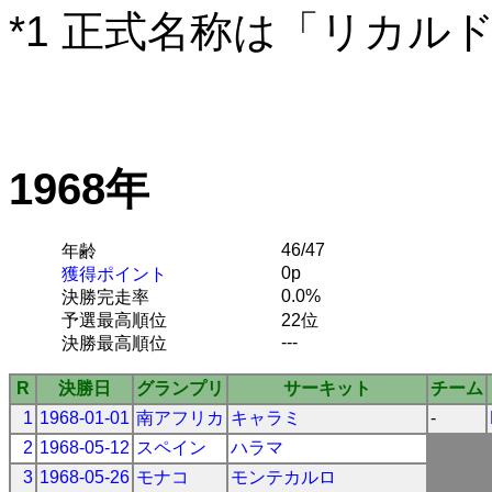
*1 正式名称は「リカル
1968年
46/47
年齢
0p
獲得ポイント
0.0%
決勝完走率
予選最高順位
22位
---
決勝最高順位
R
決勝日
グランプリ
サーキット
チーム
1
1968-01-01
南アフリカ
キャラミ
-
2
1968-05-12
スペイン
ハラマ
3
1968-05-26
モナコ
モンテカルロ