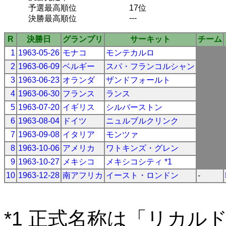
予選最高順位
17位
---
決勝最高順位
R
決勝日
グランプリ
サーキット
チーム
1
1963-05-26
モナコ
モンテカルロ
2
1963-06-09
ベルギー
スパ・フランコルシャン
3
1963-06-23
オランダ
ザンドフォールト
4
1963-06-30
フランス
ランス
5
1963-07-20
イギリス
シルバーストン
6
1963-08-04
ドイツ
ニュルブルクリンク
7
1963-09-08
イタリア
モンツァ
8
1963-10-06
アメリカ
ワトキンズ・グレン
9
1963-10-27
メキシコ
メキシコシティ *1
10
1963-12-28
南アフリカ
イースト・ロンドン
-
*1 正式名称は「リカル