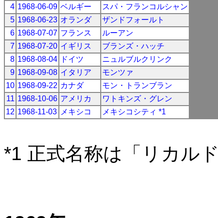
4
1968-06-09
ベルギー
スパ・フランコルシャン
5
1968-06-23
オランダ
ザンドフォールト
6
1968-07-07
フランス
ルーアン
7
1968-07-20
イギリス
ブランズ・ハッチ
8
1968-08-04
ドイツ
ニュルブルクリンク
9
1968-09-08
イタリア
モンツァ
10
1968-09-22
カナダ
モン・トランブラン
11
1968-10-06
アメリカ
ワトキンズ・グレン
12
1968-11-03
メキシコ
メキシコシティ *1
*1 正式名称は「リカル