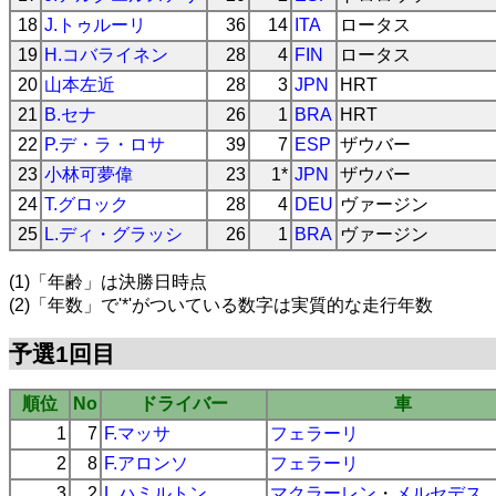
18
J.トゥルーリ
36
14
ITA
ロータス
19
H.コバライネン
28
4
FIN
ロータス
20
山本左近
28
3
JPN
HRT
21
B.セナ
26
1
BRA
HRT
22
P.デ・ラ・ロサ
39
7
ESP
ザウバー
23
小林可夢偉
23
1*
JPN
ザウバー
24
T.グロック
28
4
DEU
ヴァージン
25
L.ディ・グラッシ
26
1
BRA
ヴァージン
(1)「年齢」は決勝日時点
(2)「年数」で'*'がついている数字は実質的な走行年数
予選1回目
順位
No
ドライバー
車
1
7
F.マッサ
フェラーリ
2
8
F.アロンソ
フェラーリ
3
2
L.ハミルトン
マクラーレン
・
メルセデス