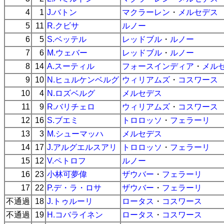
4
1
J.バトン
マクラーレン
・
メルセデス
5
11
R.クビサ
ルノー
6
5
S.ベッテル
レッドブル
・
ルノー
7
6
M.ウェバー
レッドブル
・
ルノー
8
14
A.スーティル
フォースインディア
・
メル
9
10
N.ヒュルケンベルグ
ウィリアムズ
・
コスワース
10
4
N.ロズベルグ
メルセデス
11
9
R.バリチェロ
ウィリアムズ
・
コスワース
12
16
S.ブエミ
トロロッソ
・
フェラーリ
13
3
M.シューマッハ
メルセデス
14
17
J.アルグエルスアリ
トロロッソ
・
フェラーリ
15
12
V.ペトロフ
ルノー
16
23
小林可夢偉
ザウバー
・
フェラーリ
17
22
P.デ・ラ・ロサ
ザウバー
・
フェラーリ
不通過
18
J.トゥルーリ
ロータス
・
コスワース
不通過
19
H.コバライネン
ロータス
・
コスワース