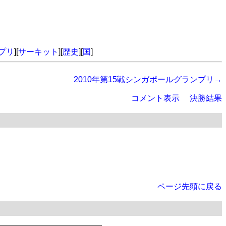
プリ
][
サーキット
][
歴史
][
国
]
2010年第15戦シンガポールグランプリ→
コメント表示
決勝結果
ページ先頭に戻る