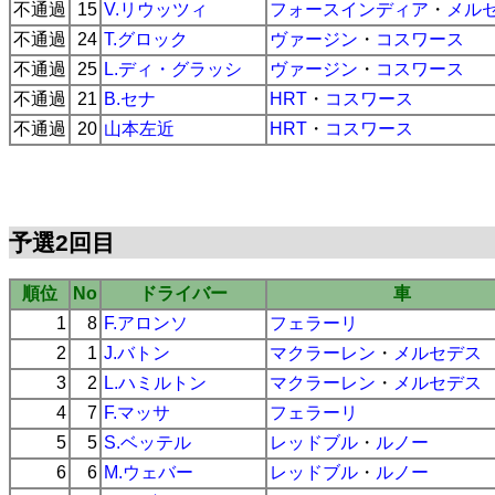
不通過
15
V.リウッツィ
フォースインディア
・
メル
不通過
24
T.グロック
ヴァージン
・
コスワース
不通過
25
L.ディ・グラッシ
ヴァージン
・
コスワース
不通過
21
B.セナ
HRT
・
コスワース
不通過
20
山本左近
HRT
・
コスワース
予選2回目
順位
No
ドライバー
車
1
8
F.アロンソ
フェラーリ
2
1
J.バトン
マクラーレン
・
メルセデス
3
2
L.ハミルトン
マクラーレン
・
メルセデス
4
7
F.マッサ
フェラーリ
5
5
S.ベッテル
レッドブル
・
ルノー
6
6
M.ウェバー
レッドブル
・
ルノー