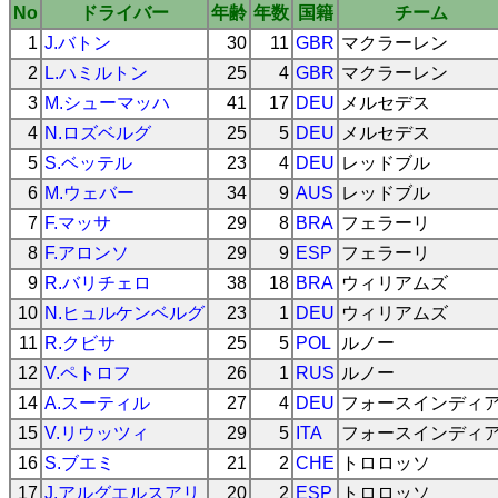
No
ドライバー
年齢
年数
国籍
チーム
1
J.バトン
30
11
GBR
マクラーレン
2
L.ハミルトン
25
4
GBR
マクラーレン
3
M.シューマッハ
41
17
DEU
メルセデス
4
N.ロズベルグ
25
5
DEU
メルセデス
5
S.ベッテル
23
4
DEU
レッドブル
6
M.ウェバー
34
9
AUS
レッドブル
7
F.マッサ
29
8
BRA
フェラーリ
8
F.アロンソ
29
9
ESP
フェラーリ
9
R.バリチェロ
38
18
BRA
ウィリアムズ
10
N.ヒュルケンベルグ
23
1
DEU
ウィリアムズ
11
R.クビサ
25
5
POL
ルノー
12
V.ペトロフ
26
1
RUS
ルノー
14
A.スーティル
27
4
DEU
フォースインディ
15
V.リウッツィ
29
5
ITA
フォースインディ
16
S.ブエミ
21
2
CHE
トロロッソ
17
J.アルグエルスアリ
20
2
ESP
トロロッソ