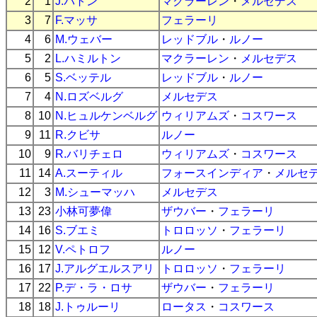
2
1
J.バトン
マクラーレン
・
メルセデス
3
7
F.マッサ
フェラーリ
4
6
M.ウェバー
レッドブル
・
ルノー
5
2
L.ハミルトン
マクラーレン
・
メルセデス
6
5
S.ベッテル
レッドブル
・
ルノー
7
4
N.ロズベルグ
メルセデス
8
10
N.ヒュルケンベルグ
ウィリアムズ
・
コスワース
9
11
R.クビサ
ルノー
10
9
R.バリチェロ
ウィリアムズ
・
コスワース
11
14
A.スーティル
フォースインディア
・
メルセ
12
3
M.シューマッハ
メルセデス
13
23
小林可夢偉
ザウバー
・
フェラーリ
14
16
S.ブエミ
トロロッソ
・
フェラーリ
15
12
V.ペトロフ
ルノー
16
17
J.アルグエルスアリ
トロロッソ
・
フェラーリ
17
22
P.デ・ラ・ロサ
ザウバー
・
フェラーリ
18
18
J.トゥルーリ
ロータス
・
コスワース