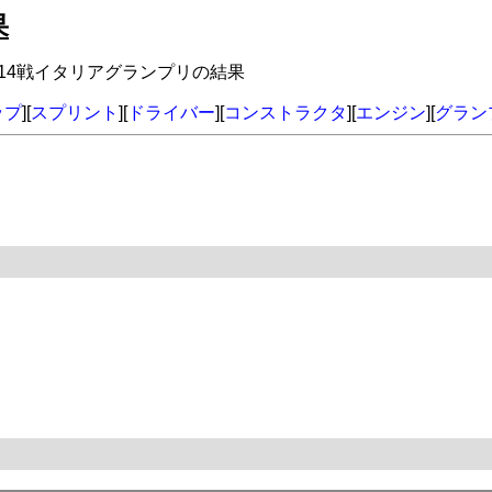
果
年第14戦イタリアグランプリの結果
ップ
][
スプリント
][
ドライバー
][
コンストラクタ
][
エンジン
][
グラン