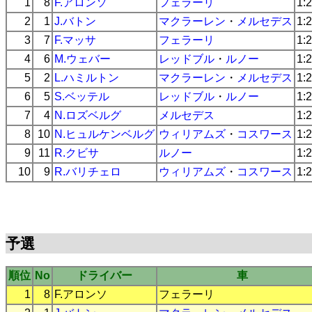
1
8
F.アロンソ
フェラーリ
1:
2
1
J.バトン
マクラーレン
・
メルセデス
1:
3
7
F.マッサ
フェラーリ
1:
4
6
M.ウェバー
レッドブル
・
ルノー
1:
5
2
L.ハミルトン
マクラーレン
・
メルセデス
1:
6
5
S.ベッテル
レッドブル
・
ルノー
1:
7
4
N.ロズベルグ
メルセデス
1:
8
10
N.ヒュルケンベルグ
ウィリアムズ
・
コスワース
1:
9
11
R.クビサ
ルノー
1:
10
9
R.バリチェロ
ウィリアムズ
・
コスワース
1:
予選
順位
No
ドライバー
車
1
8
F.アロンソ
フェラーリ