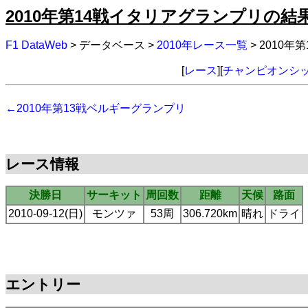
2010年第14戦イタリアグランプリの結
F1 DataWeb
> データベース >
2010年レース一覧
> 2010
[
レース
][
チャンピオンシ
←2010年第13戦ベルギーグランプリ
レース情報
決勝日
サーキット
周回数
距離
天候
路面
2010-09-12(日)
モンツァ
53周
306.720km
晴れ
ドライ
エントリー