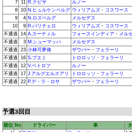
7
11
R.クビサ
ルノー
8
10
N.ヒュルケンベルグ
ウィリアムズ
・
コスワース
9
4
N.ロズベルグ
メルセデス
10
9
R.バリチェロ
ウィリアムズ
・
コスワース
不通過
14
A.スーティル
フォースインディア
・
メル
不通過
3
M.シューマッハ
メルセデス
不通過
23
小林可夢偉
ザウバー
・
フェラーリ
不通過
16
S.ブエミ
トロロッソ
・
フェラーリ
不通過
12
V.ペトロフ
ルノー
不通過
17
J.アルグエルスアリ
トロロッソ
・
フェラーリ
不通過
22
P.デ・ラ・ロサ
ザウバー
・
フェラーリ
予選3回目
順位
No
ドライバー
車