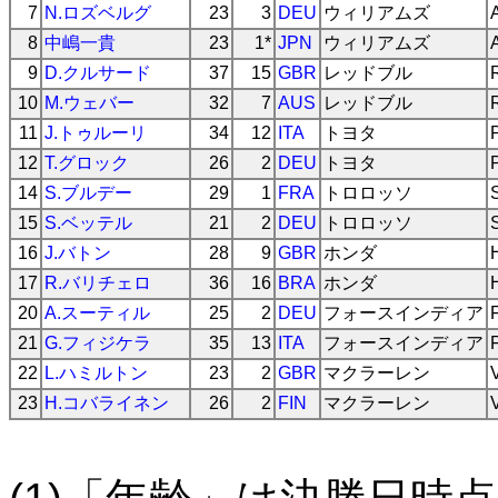
7
N.ロズベルグ
23
3
DEU
ウィリアムズ
8
中嶋一貴
23
1*
JPN
ウィリアムズ
9
D.クルサード
37
15
GBR
レッドブル
10
M.ウェバー
32
7
AUS
レッドブル
11
J.トゥルーリ
34
12
ITA
トヨタ
12
T.グロック
26
2
DEU
トヨタ
14
S.ブルデー
29
1
FRA
トロロッソ
15
S.ベッテル
21
2
DEU
トロロッソ
16
J.バトン
28
9
GBR
ホンダ
17
R.バリチェロ
36
16
BRA
ホンダ
20
A.スーティル
25
2
DEU
フォースインディア
21
G.フィジケラ
35
13
ITA
フォースインディア
22
L.ハミルトン
23
2
GBR
マクラーレン
23
H.コバライネン
26
2
FIN
マクラーレン