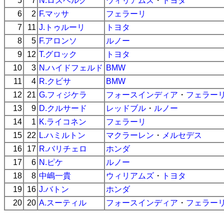
5
7
N.ロズベルグ
ウィリアムズ
・
トヨタ
6
2
F.マッサ
フェラーリ
7
11
J.トゥルーリ
トヨタ
8
5
F.アロンソ
ルノー
9
12
T.グロック
トヨタ
10
3
N.ハイドフェルド
BMW
11
4
R.クビサ
BMW
12
21
G.フィジケラ
フォースインディア
・
フェラー
13
9
D.クルサード
レッドブル
・
ルノー
14
1
K.ライコネン
フェラーリ
15
22
L.ハミルトン
マクラーレン
・
メルセデス
16
17
R.バリチェロ
ホンダ
17
6
N.ピケ
ルノー
18
8
中嶋一貴
ウィリアムズ
・
トヨタ
19
16
J.バトン
ホンダ
20
20
A.スーティル
フォースインディア
・
フェラー