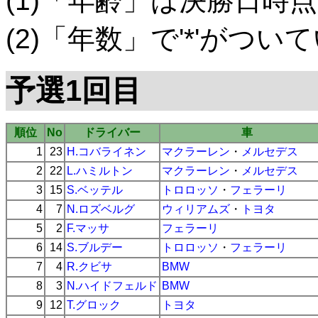
(1)「年齢」は決勝日時点
(2)「年数」で'*'がつ
予選1回目
順位
No
ドライバー
車
1
23
H.コバライネン
マクラーレン
・
メルセデス
2
22
L.ハミルトン
マクラーレン
・
メルセデス
3
15
S.ベッテル
トロロッソ
・
フェラーリ
4
7
N.ロズベルグ
ウィリアムズ
・
トヨタ
5
2
F.マッサ
フェラーリ
6
14
S.ブルデー
トロロッソ
・
フェラーリ
7
4
R.クビサ
BMW
8
3
N.ハイドフェルド
BMW
9
12
T.グロック
トヨタ