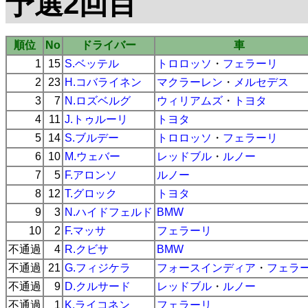
予選2回目
順位
No
ドライバー
車
1
15
S.ベッテル
トロロッソ
・
フェラーリ
2
23
H.コバライネン
マクラーレン
・
メルセデス
3
7
N.ロズベルグ
ウィリアムズ
・
トヨタ
4
11
J.トゥルーリ
トヨタ
5
14
S.ブルデー
トロロッソ
・
フェラーリ
6
10
M.ウェバー
レッドブル
・
ルノー
7
5
F.アロンソ
ルノー
8
12
T.グロック
トヨタ
9
3
N.ハイドフェルド
BMW
10
2
F.マッサ
フェラーリ
不通過
4
R.クビサ
BMW
不通過
21
G.フィジケラ
フォースインディア
・
フェラ
不通過
9
D.クルサード
レッドブル
・
ルノー
不通過
1
K.ライコネン
フェラーリ