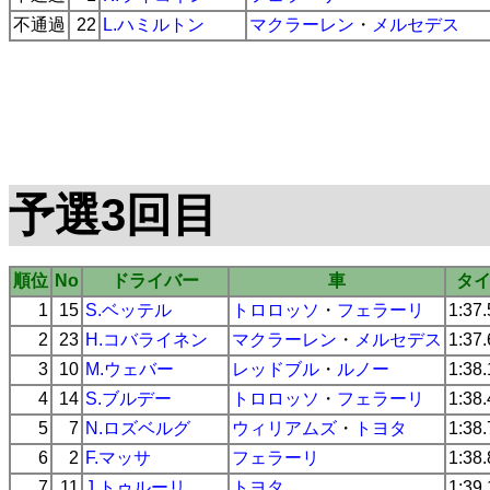
不通過
22
L.ハミルトン
マクラーレン
・
メルセデス
予選3回目
順位
No
ドライバー
車
タ
1
15
S.ベッテル
トロロッソ
・
フェラーリ
1:37
2
23
H.コバライネン
マクラーレン
・
メルセデス
1:37
3
10
M.ウェバー
レッドブル
・
ルノー
1:38
4
14
S.ブルデー
トロロッソ
・
フェラーリ
1:38
5
7
N.ロズベルグ
ウィリアムズ
・
トヨタ
1:38
6
2
F.マッサ
フェラーリ
1:38
7
11
J.トゥルーリ
トヨタ
1:39