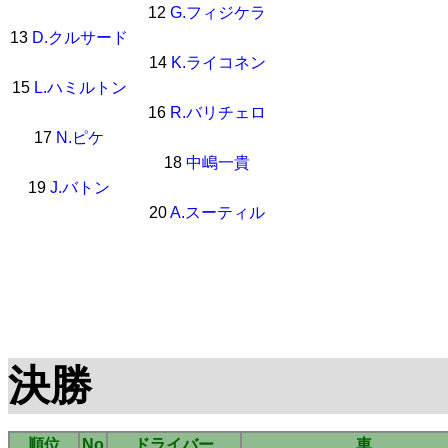
12
G.フィジケラ
13
D.クルサード
14
K.ライコネン
15
L.ハミルトン
16
R.バリチェロ
17
N.ピケ
18
中嶋一貴
19
J.バトン
20
A.スーティル
決勝
順位
No
ドライバー
車