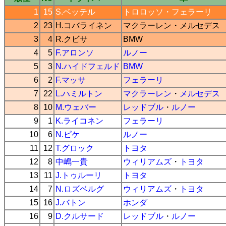
1
15
S.ベッテル
トロロッソ
・
フェラーリ
2
23
H.コバライネン
マクラーレン
・
メルセデス
3
4
R.クビサ
BMW
4
5
F.アロンソ
ルノー
5
3
N.ハイドフェルド
BMW
6
2
F.マッサ
フェラーリ
7
22
L.ハミルトン
マクラーレン
・
メルセデス
8
10
M.ウェバー
レッドブル
・
ルノー
9
1
K.ライコネン
フェラーリ
10
6
N.ピケ
ルノー
11
12
T.グロック
トヨタ
12
8
中嶋一貴
ウィリアムズ
・
トヨタ
13
11
J.トゥルーリ
トヨタ
14
7
N.ロズベルグ
ウィリアムズ
・
トヨタ
15
16
J.バトン
ホンダ
16
9
D.クルサード
レッドブル
・
ルノー