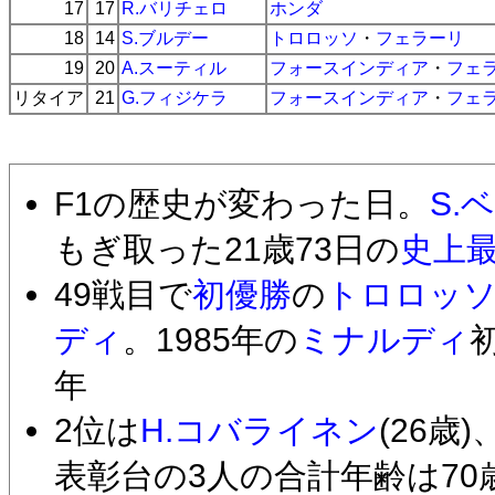
17
17
R.バリチェロ
ホンダ
18
14
S.ブルデー
トロロッソ
・
フェラーリ
19
20
A.スーティル
フォースインディア
・
フェ
リタイア
21
G.フィジケラ
フォースインディア
・
フェ
F1の歴史が変わった日。
S.
もぎ取った21歳73日の
史上
49戦目で
初優勝
の
トロロッ
ディ
。1985年の
ミナルディ
年
2位は
H.コバライネン
(26歳
表彰台の3人の合計年齢は7