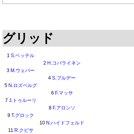
グリッド
1
S.ベッテル
2
H.コバライネン
3
M.ウェバー
4
S.ブルデー
5
N.ロズベルグ
6
F.マッサ
7
J.トゥルーリ
8
F.アロンソ
9
T.グロック
10
N.ハイドフェルド
11
R.クビサ