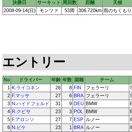
決勝日
サーキット
周回数
距離
天候
2008-09-14(日)
モンツァ
53周
306.720km
雨のちくもり
エントリー
No
ドライバー
年齢
年数
国籍
チーム
1
K.ライコネン
28
8
FIN
フェラーリ
2
F.マッサ
27
6
BRA
フェラーリ
3
N.ハイドフェルド
31
9
DEU
BMW
4
R.クビサ
23
3
POL
BMW
5
F.アロンソ
27
7
ESP
ルノー
6
N.ピケ
23
1
BRA
ルノー