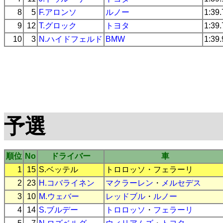
8
5
F.アロンソ
ルノー
1:39
9
12
T.グロック
トヨタ
1:39
10
3
N.ハイドフェルド
BMW
1:39
予選
順位
No
ドライバー
車
1
15
S.ベッテル
トロロッソ
・
フェラーリ
2
23
H.コバライネン
マクラーレン
・
メルセデス
3
10
M.ウェバー
レッドブル
・
ルノー
4
14
S.ブルデー
トロロッソ
・
フェラーリ