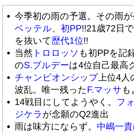
今季初の雨の予選。その雨が
ベッテル
、
初PP
!!21歳72日
を抜いて
歴代1位
!!
当然
トロロッソ
も初PPを記
の
S.ブルデー
は4位自己最高
チャンピオンシップ
上位4人
波乱。唯一残った
F.マッサ
も
14戦目にしてようやく。
フ
ジケラ
が念願のQ2進出
雨は味方にならず。
中嶋一貴