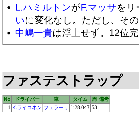
L.ハミルトン
が
F.マッサ
をリ
い
に変化なし。ただし、その
中嶋一貴
は浮上せず。12位
ファステストラップ
No
ドライバー
車
タイム
周
備考
1
K.ライコネン
フェラーリ
1:28.047
53