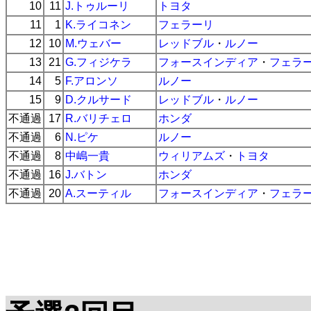
10
11
J.トゥルーリ
トヨタ
11
1
K.ライコネン
フェラーリ
12
10
M.ウェバー
レッドブル
・
ルノー
13
21
G.フィジケラ
フォースインディア
・
フェラ
14
5
F.アロンソ
ルノー
15
9
D.クルサード
レッドブル
・
ルノー
不通過
17
R.バリチェロ
ホンダ
不通過
6
N.ピケ
ルノー
不通過
8
中嶋一貴
ウィリアムズ
・
トヨタ
不通過
16
J.バトン
ホンダ
不通過
20
A.スーティル
フォースインディア
・
フェラ