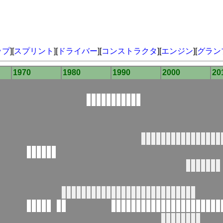
ップ
][
スプリント
][
ドライバー
][
コンストラクタ
][
エンジン
][
グラン
1970
1980
1990
2000
20