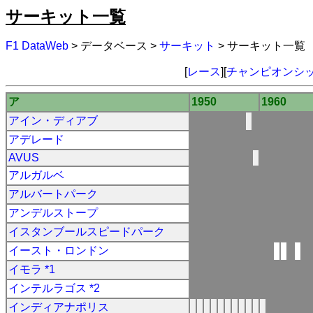
サーキット一覧
F1 DataWeb
> データベース >
サーキット
> サーキット一覧
[
レース
][
チャンピオンシ
ア
1950
1960
アイン・ディアブ
アデレード
AVUS
アルガルベ
アルバートパーク
アンデルストープ
イスタンブールスピードパーク
イースト・ロンドン
イモラ *1
インテルラゴス *2
インディアナポリス