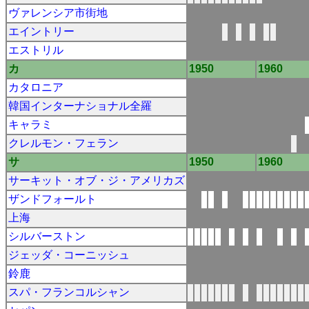
ヴァレンシア市街地
エイントリー
エストリル
カ
1950
1960
カタロニア
韓国インターナショナル全羅
キャラミ
クレルモン・フェラン
サ
1950
1960
サーキット・オブ・ジ・アメリカズ
ザンドフォールト
上海
シルバーストン
ジェッダ・コーニッシュ
鈴鹿
スパ・フランコルシャン