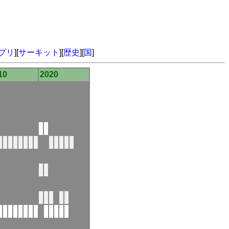
プリ
][
サーキット
][
歴史
][
国
]
10
2020