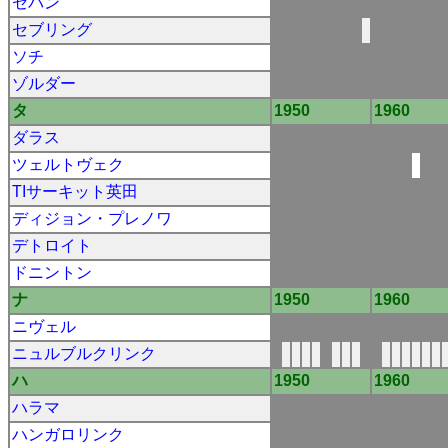
セパン
セブリング
ソチ
ゾルダー
タ
1950
1960
ダラス
ツェルトヴェク
TIサーキット英田
ディジョン・プレノワ
デトロイト
ドニントン
ナ
1950
1960
ニヴェル
ニュルブルクリンク
ハ
1950
1960
ハラマ
ハンガロリンク