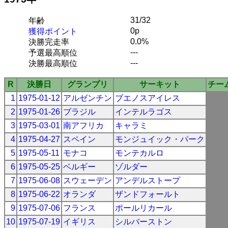
31/32
年齢
0p
獲得ポイント
0.0%
決勝完走率
---
予選最高順位
---
決勝最高順位
R
決勝日
グランプリ
サーキット
チー
1
1975-01-12
アルゼンチン
ブエノスアイレス
2
1975-01-26
ブラジル
インテルラゴス
3
1975-03-01
南アフリカ
キャラミ
4
1975-04-27
スペイン
モンジュイック・パーク
5
1975-05-11
モナコ
モンテカルロ
6
1975-05-25
ベルギー
ゾルダー
7
1975-06-08
スウェーデン
アンデルストープ
8
1975-06-22
オランダ
ザンドフォールト
9
1975-07-06
フランス
ポールリカール
10
1975-07-19
イギリス
シルバーストン