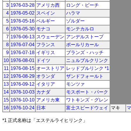
3
1976-03-28
アメリカ西
ロング・ビーチ
4
1976-05-02
スペイン
ハラマ
5
1976-05-16
ベルギー
ゾルダー
6
1976-05-30
モナコ
モンテカルロ
7
1976-06-13
スウェーデン
アンデルストープ
8
1976-07-04
フランス
ポールリカール
9
1976-07-18
イギリス
ブランズ・ハッチ
10
1976-08-01
ドイツ
ニュルブルクリンク
11
1976-08-15
オーストリア
レッドブルリンク *1
12
1976-08-29
オランダ
ザンドフォールト
13
1976-09-12
イタリア
モンツァ
14
1976-10-03
カナダ
モスポート・パーク
15
1976-10-10
アメリカ東
ワトキンズ・グレン
16
1976-10-24
日本
富士スピードウェイ
マキ
*1 正式名称は「エステルライヒリンク」