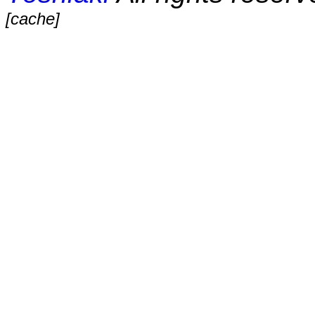
[cache]