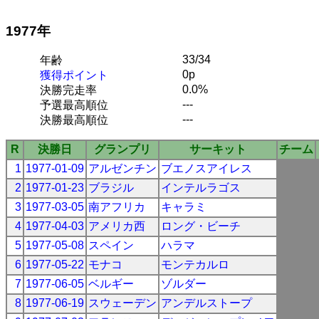
1977年
33/34
年齢
0p
獲得ポイント
0.0%
決勝完走率
---
予選最高順位
---
決勝最高順位
R
決勝日
グランプリ
サーキット
チーム
1
1977-01-09
アルゼンチン
ブエノスアイレス
2
1977-01-23
ブラジル
インテルラゴス
3
1977-03-05
南アフリカ
キャラミ
4
1977-04-03
アメリカ西
ロング・ビーチ
5
1977-05-08
スペイン
ハラマ
6
1977-05-22
モナコ
モンテカルロ
7
1977-06-05
ベルギー
ゾルダー
8
1977-06-19
スウェーデン
アンデルストープ