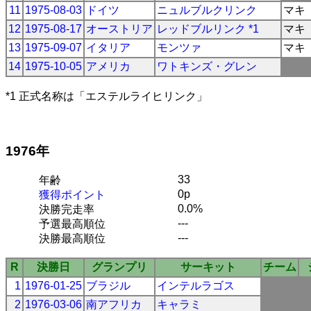
11
1975-08-03
ドイツ
ニュルブルクリンク
マキ
12
1975-08-17
オーストリア
レッドブルリンク *1
マキ
13
1975-09-07
イタリア
モンツァ
マキ
14
1975-10-05
アメリカ
ワトキンズ・グレン
*1 正式名称は「エステルライヒリンク」
1976年
33
年齢
0p
獲得ポイント
0.0%
決勝完走率
---
予選最高順位
---
決勝最高順位
R
決勝日
グランプリ
サーキット
チーム
1
1976-01-25
ブラジル
インテルラゴス
2
1976-03-06
南アフリカ
キャラミ