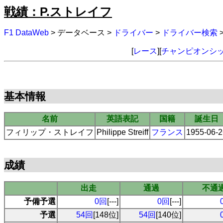
戦績：P.ストレイフ
F1 DataWeb
> データベース >
ドライバー
>
ドライバー検索
[
レース
][
チャンピオンシ
基本情報
名前
英語表記
国籍
誕生日
フィリップ・ストレイフ
Philippe Streiff
フランス
1955-06-2
成績
出走
通過
不通
予備予選
0回
[---]
0回
[---]
予選
54回
[148位]
54回
[140位]