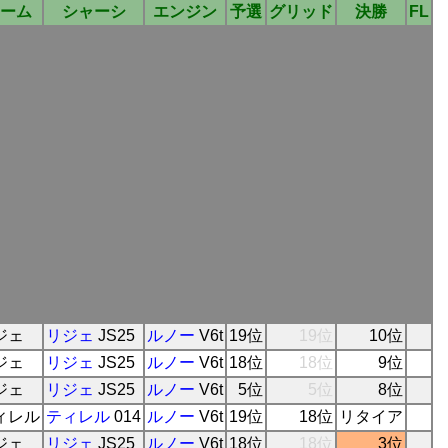
ーム
シャーシ
エンジン
予選
グリッド
決勝
FL
ジェ
リジェ
JS25
ルノー
V6t
19位
19位
10位
ジェ
リジェ
JS25
ルノー
V6t
18位
18位
9位
ジェ
リジェ
JS25
ルノー
V6t
5位
5位
8位
ィレル
ティレル
014
ルノー
V6t
19位
18位
リタイア
ジェ
リジェ
JS25
ルノー
V6t
18位
18位
3位