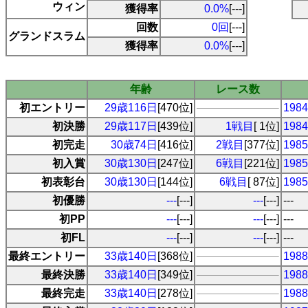
ウィン
獲得率
0.0%
[---]
回数
0回
[---]
グランドスラム
獲得率
0.0%
[---]
年齢
レース数
初エントリー
29歳116日
[470位]
19
初決勝
29歳117日
[439位]
1戦目
[ 1位]
19
初完走
30歳74日
[416位]
2戦目
[377位]
19
初入賞
30歳130日
[247位]
6戦目
[221位]
19
初表彰台
30歳130日
[144位]
6戦目
[ 87位]
19
初優勝
---
[---]
---
[---]
---
初PP
---
[---]
---
[---]
---
初FL
---
[---]
---
[---]
---
最終エントリー
33歳140日
[368位]
19
最終決勝
33歳140日
[349位]
19
最終完走
33歳140日
[278位]
19