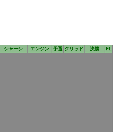
シャーシ
エンジン
予選
グリッド
決勝
FL