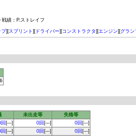
> 戦績：P.ストレイフ
ップ
][
スプリント
][
ドライバー
][
コンストラクタ
][
エンジン
][
グラン
6
過
未出走等
失格等
0回
[---]
0回
[---]
0回
[---]
0回
[---]
0回
[---]
0回
[---]