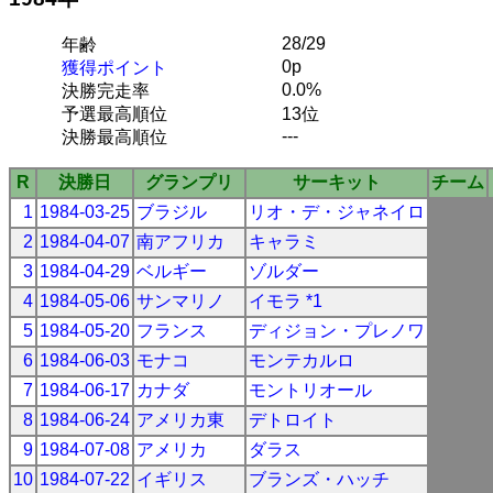
28/29
年齢
0p
獲得ポイント
0.0%
決勝完走率
予選最高順位
13位
---
決勝最高順位
R
決勝日
グランプリ
サーキット
チーム
1
1984-03-25
ブラジル
リオ・デ・ジャネイロ
2
1984-04-07
南アフリカ
キャラミ
3
1984-04-29
ベルギー
ゾルダー
4
1984-05-06
サンマリノ
イモラ *1
5
1984-05-20
フランス
ディジョン・プレノワ
6
1984-06-03
モナコ
モンテカルロ
7
1984-06-17
カナダ
モントリオール
8
1984-06-24
アメリカ東
デトロイト
9
1984-07-08
アメリカ
ダラス
10
1984-07-22
イギリス
ブランズ・ハッチ