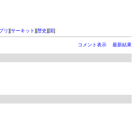
プリ
][
サーキット
][
歴史
][
国
]
コメント表示
最新結果