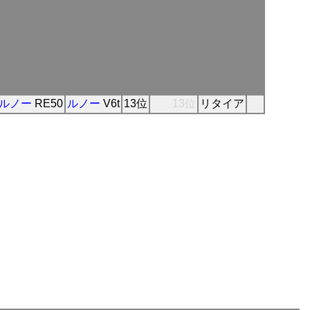
ルノー
RE50
ルノー
V6t
13位
13位
リタイア