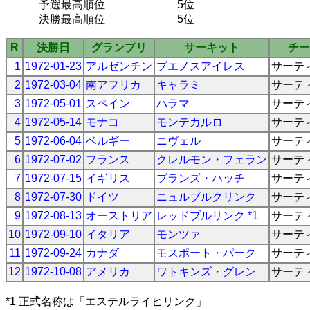
予選最高順位
5位
決勝最高順位
5位
R
決勝日
グランプリ
サーキット
チー
1
1972-01-23
アルゼンチン
ブエノスアイレス
サーテ
2
1972-03-04
南アフリカ
キャラミ
サーテ
3
1972-05-01
スペイン
ハラマ
サーテ
4
1972-05-14
モナコ
モンテカルロ
サーテ
5
1972-06-04
ベルギー
ニヴェル
サーテ
6
1972-07-02
フランス
クレルモン・フェラン
サーテ
7
1972-07-15
イギリス
ブランズ・ハッチ
サーテ
8
1972-07-30
ドイツ
ニュルブルクリンク
サーテ
9
1972-08-13
オーストリア
レッドブルリンク *1
サーテ
10
1972-09-10
イタリア
モンツァ
サーテ
11
1972-09-24
カナダ
モスポート・パーク
サーテ
12
1972-10-08
アメリカ
ワトキンズ・グレン
サーテ
*1 正式名称は「エステルライヒリンク」