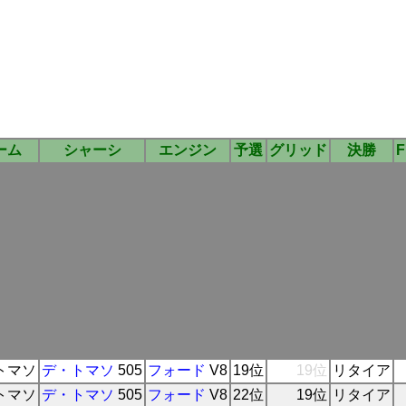
ーム
シャーシ
エンジン
予選
グリッド
決勝
F
トマソ
デ・トマソ
505
フォード
V8
19位
19位
リタイア
トマソ
デ・トマソ
505
フォード
V8
22位
19位
リタイア