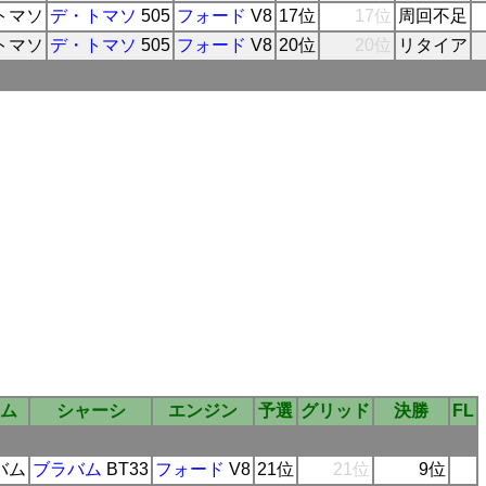
トマソ
デ・トマソ
505
フォード
V8
17位
17位
周回不足
トマソ
デ・トマソ
505
フォード
V8
20位
20位
リタイア
ム
シャーシ
エンジン
予選
グリッド
決勝
FL
バム
ブラバム
BT33
フォード
V8
21位
21位
9位