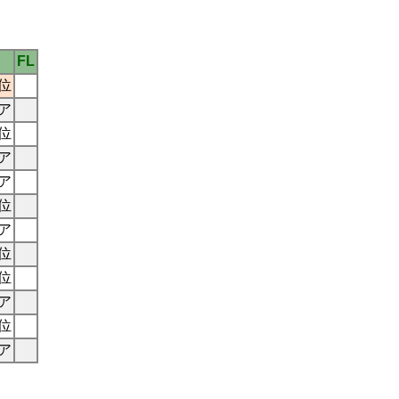
FL
5位
ア
8位
ア
ア
7位
ア
4位
1位
ア
7位
ア