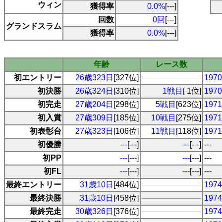
ウィン
獲得率
0.0%
[---]
回数
0回
[---]
グランドスラム
獲得率
0.0%
[---]
年齢
レース数
初エントリー
26歳323日
[327位]
19
初決勝
26歳324日
[310位]
1戦目
[ 1位]
19
初完走
27歳204日
[298位]
5戦目
[623位]
19
初入賞
27歳309日
[185位]
10戦目
[275位]
19
初表彰台
27歳323日
[106位]
11戦目
[118位]
19
初優勝
---
[---]
---
[---]
---
初PP
---
[---]
---
[---]
---
初FL
---
[---]
---
[---]
---
最終エントリー
31歳10日
[484位]
19
最終決勝
31歳10日
[458位]
19
最終完走
30歳326日
[376位]
19