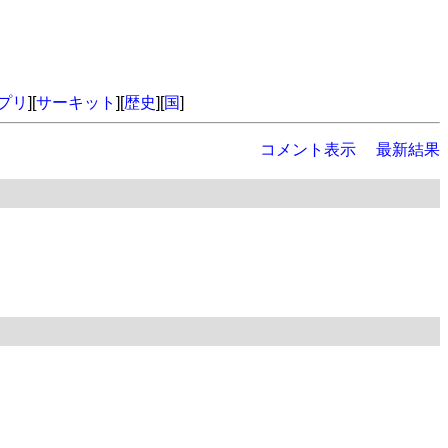
プリ
][
サーキット
][
歴史
][
国
]
コメント表示
最新結果