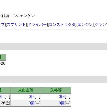
> 戦績：T.シェンケン
ップ
][
スプリント
][
ドライバー
][
コンストラクタ
][
エンジン
][
グラン
日
-26
過
未出走等
失格等
0回
[---]
0回
[---]
0回
[---]
126位]
0回
[---]
0回
[---]