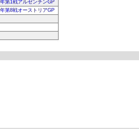
72年第1戦アルゼンチンGP
71年第8戦オーストリアGP