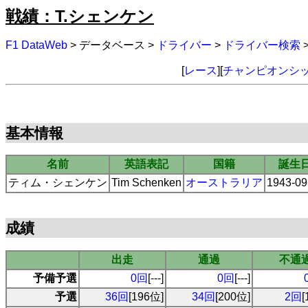
戦績：T.シェンケン
F1 DataWeb
> データベース >
ドライバー
>
ドライバー検索
[
レース
][
チャンピオンシ
基本情報
名前
英語表記
国籍
誕生
ティム・シェンケン
Tim Schenken
オーストラリア
1943-09
成績
出走
通過
不通
予備予選
0回
[---]
0回
[---]
予選
36回
[196位]
34回
[200位]
2回
[