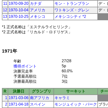
11
1970-09-20
カナダ
モン・トランブラン
デ・
12
1970-10-04
アメリカ
ワトキンズ・グレン
デ・
13
1970-10-25
メキシコ
メキシコシティ *2
*1 正式名称は「エステルライヒリンク」
*2 正式名称は「リカルド・ロドリゲス」
1971年
27/28
年齢
5p
獲得ポイント
60.0%
決勝完走率
予選最高順位
7位
決勝最高順位
3位
R
決勝日
グランプリ
サーキット
チー
1
1971-03-06
南アフリカ
キャラミ
2
1971-04-18
スペイン
モンジュイック・パーク
ブラ