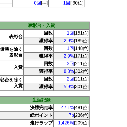
0回
[---]
1回
[ 30位]
表彰台・入賞
回数
1回
[151位]
表彰台
獲得率
2.9%
[185位]
回数
1回
[148位]
優勝を除く
表彰台
獲得率
2.9%
[171位]
回数
3回
[211位]
入賞
獲得率
8.8%
[302位]
回数
2回
[211位]
彰台を除く
入賞
獲得率
5.9%
[301位]
生涯記録
決勝完走率
47.1%
[481位]
総ポイント
7p
[236位]
走行ラップ
1,426周
[209位]