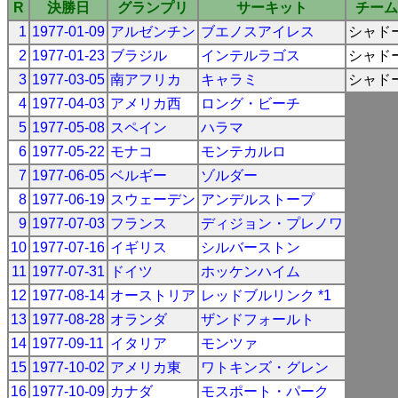
R
決勝日
グランプリ
サーキット
チーム
1
1977-01-09
アルゼンチン
ブエノスアイレス
シャド
2
1977-01-23
ブラジル
インテルラゴス
シャド
3
1977-03-05
南アフリカ
キャラミ
シャド
4
1977-04-03
アメリカ西
ロング・ビーチ
5
1977-05-08
スペイン
ハラマ
6
1977-05-22
モナコ
モンテカルロ
7
1977-06-05
ベルギー
ゾルダー
8
1977-06-19
スウェーデン
アンデルストープ
9
1977-07-03
フランス
ディジョン・プレノワ
10
1977-07-16
イギリス
シルバーストン
11
1977-07-31
ドイツ
ホッケンハイム
12
1977-08-14
オーストリア
レッドブルリンク *1
13
1977-08-28
オランダ
ザンドフォールト
14
1977-09-11
イタリア
モンツァ
15
1977-10-02
アメリカ東
ワトキンズ・グレン
16
1977-10-09
カナダ
モスポート・パーク