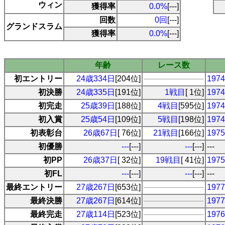
ウィン
獲得率
0.0%
[---]
回数
0回
[---]
グランドスラム
獲得率
0.0%
[---]
年齢
レース数
初エントリー
24歳334日
[204位]
19
初決勝
24歳335日
[191位]
1戦目
[ 1位]
19
初完走
25歳39日
[188位]
4戦目
[595位]
19
初入賞
25歳54日
[109位]
5戦目
[198位]
19
初表彰台
26歳67日
[ 76位]
21戦目
[166位]
19
初優勝
---
[---]
---
[---]
---
初PP
26歳37日
[ 32位]
19戦目
[ 41位]
19
初FL
---
[---]
---
[---]
---
最終エントリー
27歳267日
[653位]
19
最終決勝
27歳267日
[614位]
19
最終完走
27歳114日
[523位]
19