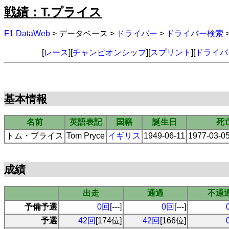
戦績：T.プライス
F1 DataWeb
> データベース >
ドライバー
>
ドライバー検索
[
レース
][
チャンピオンシップ
][
スプリント
][
ドライバ
基本情報
名前
英語表記
国籍
誕生日
死
トム・プライス
Tom Pryce
イギリス
1949-06-11
1977-03-
成績
出走
通過
不通
予備予選
0回
[---]
0回
[---]
予選
42回
[174位]
42回
[166位]