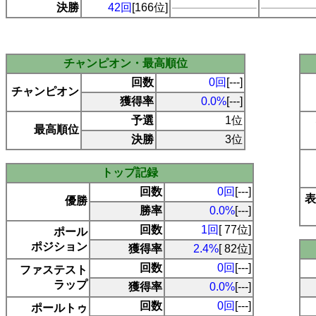
決勝
42回
[166位]
チャンピオン・最高順位
回数
0回
[---]
チャンピオン
獲得率
0.0%
[---]
予選
1位
最高順位
決勝
3位
トップ記録
回数
0回
[---]
表
優勝
勝率
0.0%
[---]
回数
1回
[ 77位]
ポール
ポジション
獲得率
2.4%
[ 82位]
回数
0回
[---]
ファステスト
ラップ
獲得率
0.0%
[---]
回数
0回
[---]
ポールトゥ