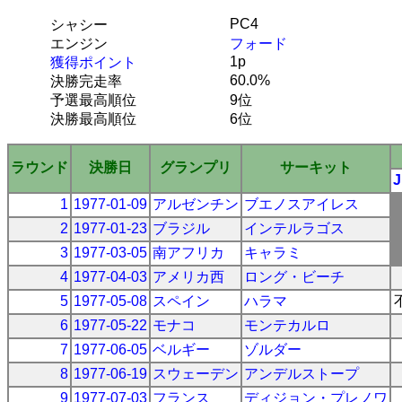
PC4
シャシー
エンジン
フォード
1p
獲得ポイント
60.0%
決勝完走率
予選最高順位
9位
決勝最高順位
6位
ラウンド
決勝日
グランプリ
サーキット
1
1977-01-09
アルゼンチン
ブエノスアイレス
2
1977-01-23
ブラジル
インテルラゴス
3
1977-03-05
南アフリカ
キャラミ
4
1977-04-03
アメリカ西
ロング・ビーチ
5
1977-05-08
スペイン
ハラマ
6
1977-05-22
モナコ
モンテカルロ
7
1977-06-05
ベルギー
ゾルダー
8
1977-06-19
スウェーデン
アンデルストープ
9
1977-07-03
フランス
ディジョン・プレノワ