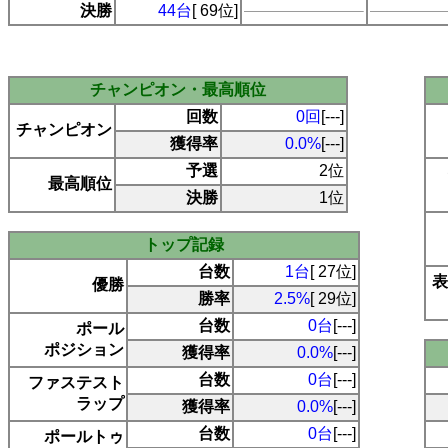
決勝
44台
[ 69位]
チャンピオン・最高順位
回数
0回
[---]
チャンピオン
獲得率
0.0%
[---]
予選
2位
最高順位
決勝
1位
トップ記録
台数
1台
[ 27位]
表
優勝
勝率
2.5%
[ 29位]
台数
0台
[---]
ポール
ポジション
獲得率
0.0%
[---]
台数
0台
[---]
ファステスト
ラップ
獲得率
0.0%
[---]
台数
0台
[---]
ポールトゥ