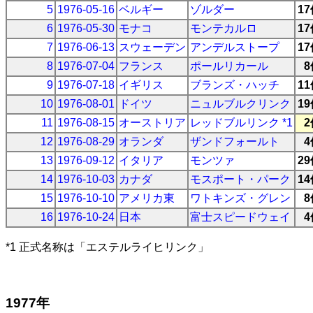
5
1976-05-16
ベルギー
ゾルダー
1
6
1976-05-30
モナコ
モンテカルロ
1
7
1976-06-13
スウェーデン
アンデルストープ
1
8
1976-07-04
フランス
ポールリカール
8
9
1976-07-18
イギリス
ブランズ・ハッチ
1
10
1976-08-01
ドイツ
ニュルブルクリンク
1
11
1976-08-15
オーストリア
レッドブルリンク *1
2
12
1976-08-29
オランダ
ザンドフォールト
4
13
1976-09-12
イタリア
モンツァ
2
14
1976-10-03
カナダ
モスポート・パーク
1
15
1976-10-10
アメリカ東
ワトキンズ・グレン
8
16
1976-10-24
日本
富士スピードウェイ
4
*1 正式名称は「エステルライヒリンク」
1977年