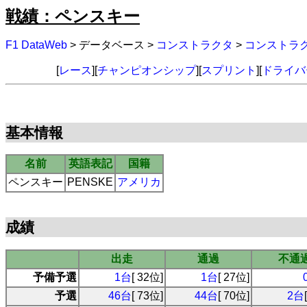
戦績：ペンスキー
F1 DataWeb
> データベース >
コンストラクタ
>
コンストラ
[
レース
][
チャンピオンシップ
][
スプリント
][
ドライバ
基本情報
名前
英語表記
国籍
ペンスキー
PENSKE
アメリカ
成績
出走
通過
不通
予備予選
1台
[ 32位]
1台
[ 27位]
予選
46台
[ 73位]
44台
[ 70位]
2台