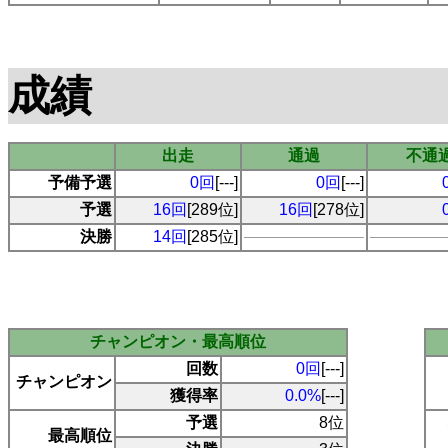
成績
出走
通過
不通
予備予選
0回
[---]
0回
[---]
予選
16回
[289位]
16回
[278位]
決勝
14回
[285位]
チャンピオン・最高順位
回数
0回
[---]
チャンピオン
獲得率
0.0%
[---]
予選
8位
最高順位