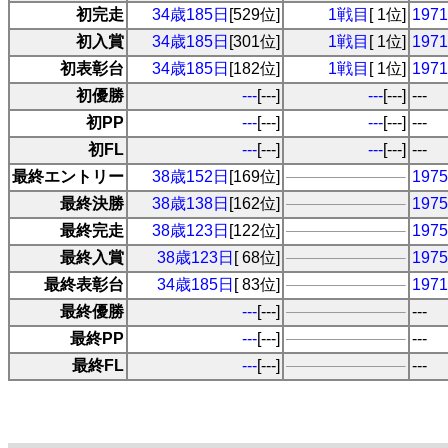
初完走
34歳185日
[529位]
1戦目
[ 1位]
19
初入賞
34歳185日
[301位]
1戦目
[ 1位]
19
初表彰台
34歳185日
[182位]
1戦目
[ 1位]
19
初優勝
---
[---]
---
[---]
---
初PP
---
[---]
---
[---]
---
初FL
---
[---]
---
[---]
---
最終エントリー
38歳152日
[169位]
19
最終決勝
38歳138日
[162位]
19
最終完走
38歳123日
[122位]
19
最終入賞
38歳123日
[ 68位]
19
最終表彰台
34歳185日
[ 83位]
19
最終優勝
---
[---]
---
最終PP
---
[---]
---
最終FL
---
[---]
---