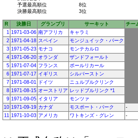
予選最高順位
8位
決勝最高順位
3位
R
決勝日
グランプリ
サーキット
チー
1
1971-03-06
南アフリカ
キャラミ
2
1971-04-18
スペイン
モンジュイック・パーク
3
1971-05-23
モナコ
モンテカルロ
4
1971-06-20
オランダ
ザンドフォールト
5
1971-07-04
フランス
ポールリカール
6
1971-07-17
イギリス
シルバーストン
7
1971-08-01
ドイツ
ニュルブルクリンク
8
1971-08-15
オーストリア
レッドブルリンク *1
9
1971-09-05
イタリア
モンツァ
10
1971-09-19
カナダ
モスポート・パーク
-
11
1971-10-03
アメリカ
ワトキンズ・グレン
-