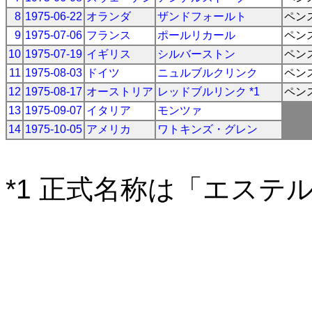
8
1975-06-22
オランダ
ザンドフォールト
ペン
9
1975-07-06
フランス
ポールリカール
ペン
10
1975-07-19
イギリス
シルバーストン
ペン
11
1975-08-03
ドイツ
ニュルブルクリンク
ペン
12
1975-08-17
オーストリア
レッドブルリンク *1
ペン
13
1975-09-07
イタリア
モンツァ
14
1975-10-05
アメリカ
ワトキンズ・グレン
*1 正式名称は「エステ