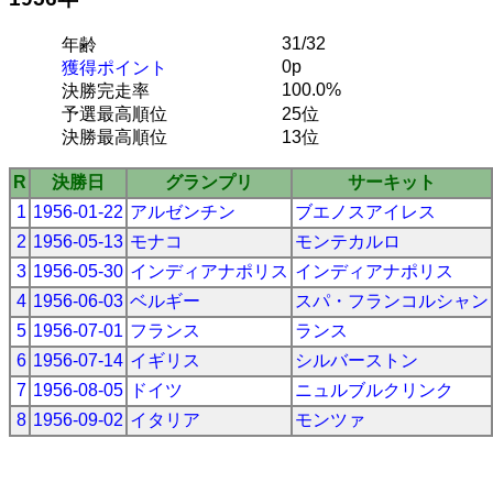
31/32
年齢
0p
獲得ポイント
100.0%
決勝完走率
予選最高順位
25位
決勝最高順位
13位
R
決勝日
グランプリ
サーキット
1
1956-01-22
アルゼンチン
ブエノスアイレス
2
1956-05-13
モナコ
モンテカルロ
3
1956-05-30
インディアナポリス
インディアナポリス
4
1956-06-03
ベルギー
スパ・フランコルシャン
5
1956-07-01
フランス
ランス
6
1956-07-14
イギリス
シルバーストン
7
1956-08-05
ドイツ
ニュルブルクリンク
8
1956-09-02
イタリア
モンツァ