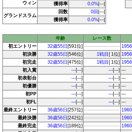
ウィン
獲得率
0.0%
[---]
回数
0回
[---]
グランドスラム
獲得率
0.0%
[---]
年齢
レース数
初エントリー
32歳55日
[591位]
19
初決勝
32歳55日
[546位]
1戦目
[ 1位]
19
初完走
32歳55日
[475位]
1戦目
[ 1位]
19
初入賞
---
[---]
---
[---]
---
初表彰台
---
[---]
---
[---]
---
初優勝
---
[---]
---
[---]
---
初PP
---
[---]
---
[---]
---
初FL
---
[---]
---
[---]
---
最終エントリー
36歳56日
[257位]
19
最終決勝
36歳56日
[242位]
19
最終完走
36歳56日
[189位]
19