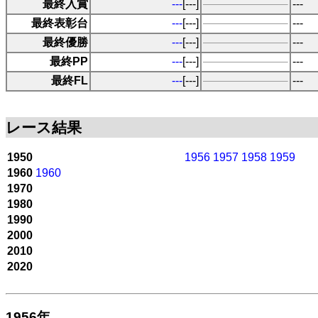
最終入賞
---
[---]
---
最終表彰台
---
[---]
---
最終優勝
---
[---]
---
最終PP
---
[---]
---
最終FL
---
[---]
---
レース結果
1950
1956
1957
1958
1959
1960
1960
1970
1980
1990
2000
2010
2020
1956年