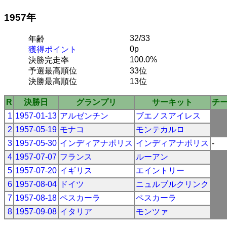
1957年
32/33
年齢
0p
獲得ポイント
100.0%
決勝完走率
予選最高順位
33位
決勝最高順位
13位
R
決勝日
グランプリ
サーキット
チ
1
1957-01-13
アルゼンチン
ブエノスアイレス
2
1957-05-19
モナコ
モンテカルロ
3
1957-05-30
インディアナポリス
インディアナポリス
-
4
1957-07-07
フランス
ルーアン
5
1957-07-20
イギリス
エイントリー
6
1957-08-04
ドイツ
ニュルブルクリンク
7
1957-08-18
ペスカーラ
ペスカーラ
8
1957-09-08
イタリア
モンツァ