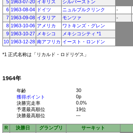
5
1963-07-20
イギリス
シルバーストン
6
1963-08-04
ドイツ
ニュルブルクリンク
-
7
1963-09-08
イタリア
モンツァ
-
8
1963-10-06
アメリカ
ワトキンズ・グレン
9
1963-10-27
メキシコ
メキシコシティ *1
10
1963-12-28
南アフリカ
イースト・ロンドン
*1 正式名称は「リカルド・ロドリゲス」
1964年
30
年齢
0p
獲得ポイント
0.0%
決勝完走率
予選最高順位
19位
---
決勝最高順位
R
決勝日
グランプリ
サーキット