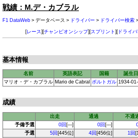
戦績：M.デ・カブラル
F1 DataWeb
> データベース >
ドライバー
>
ドライバー検索
[
レース
][
チャンピオンシップ
][
スプリント
][
ドライバ
基本情報
名前
英語表記
国籍
誕生
マリオ・デ・カブラル
Mario de Cabral
ポルトガル
1934-01
成績
出走
通過
不通
予備予選
0回
[---]
0回
[---]
予選
5回
[445位]
4回
[456位]
1回
[