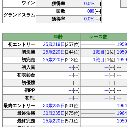
ウィン
獲得率
0.0%
[---]
回数
0回
[---]
グランドスラム
獲得率
0.0%
[---]
年齢
レース数
初エントリー
25歳219日
[257位]
19
初決勝
25歳220日
[244位]
1戦目
[ 1位]
19
初完走
25歳220日
[213位]
1戦目
[ 1位]
19
初入賞
---
[---]
---
[---]
---
初表彰台
---
[---]
---
[---]
---
初優勝
---
[---]
---
[---]
---
初PP
---
[---]
---
[---]
---
初FL
---
[---]
---
[---]
---
最終エントリー
30歳235日
[501位]
19
最終決勝
30歳235日
[475位]
19
最終完走
25歳220日
[571位]
19