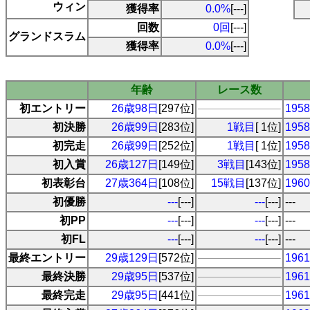
ウィン
獲得率
0.0%
[---]
回数
0回
[---]
グランドスラム
獲得率
0.0%
[---]
年齢
レース数
初エントリー
26歳98日
[297位]
19
初決勝
26歳99日
[283位]
1戦目
[ 1位]
19
初完走
26歳99日
[252位]
1戦目
[ 1位]
19
初入賞
26歳127日
[149位]
3戦目
[143位]
19
初表彰台
27歳364日
[108位]
15戦目
[137位]
19
初優勝
---
[---]
---
[---]
---
初PP
---
[---]
---
[---]
---
初FL
---
[---]
---
[---]
---
最終エントリー
29歳129日
[572位]
19
最終決勝
29歳95日
[537位]
19
最終完走
29歳95日
[441位]
19