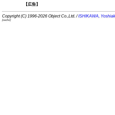
【広告】
Copyright (C) 1996-2026 Object Co.,Ltd. /
ISHIKAWA, Yoshiak
[cache]