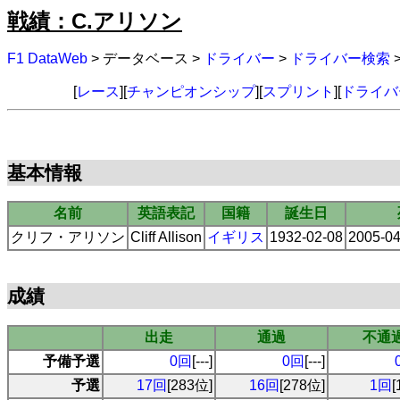
戦績：C.アリソン
F1 DataWeb
> データベース >
ドライバー
>
ドライバー検索
[
レース
][
チャンピオンシップ
][
スプリント
][
ドライバ
基本情報
名前
英語表記
国籍
誕生日
クリフ・アリソン
Cliff Allison
イギリス
1932-02-08
2005-0
成績
出走
通過
不通
予備予選
0回
[---]
0回
[---]
予選
17回
[283位]
16回
[278位]
1回
[