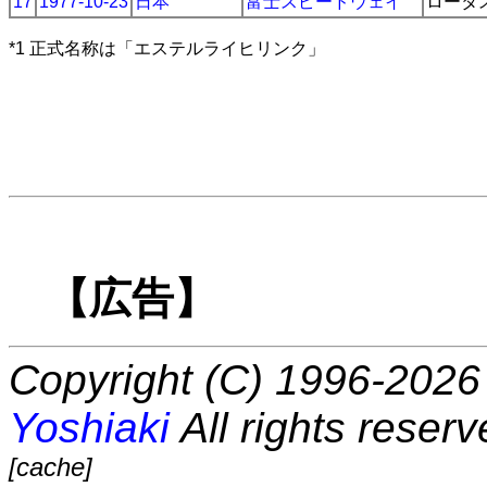
17
1977-10-23
日本
富士スピードウェイ
ロータ
*1 正式名称は「エステルライヒリンク」
【広告】
Copyright (C) 1996-2026 
Yoshiaki
All rights reserv
[cache]