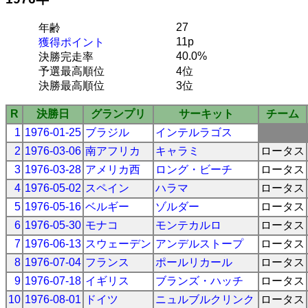
27
年齢
11p
獲得ポイント
40.0%
決勝完走率
予選最高順位
4位
決勝最高順位
3位
R
決勝日
グランプリ
サーキット
チーム
1
1976-01-25
ブラジル
インテルラゴス
2
1976-03-06
南アフリカ
キャラミ
ロータス
3
1976-03-28
アメリカ西
ロング・ビーチ
ロータス
4
1976-05-02
スペイン
ハラマ
ロータス
5
1976-05-16
ベルギー
ゾルダー
ロータス
6
1976-05-30
モナコ
モンテカルロ
ロータス
7
1976-06-13
スウェーデン
アンデルストープ
ロータス
8
1976-07-04
フランス
ポールリカール
ロータス
9
1976-07-18
イギリス
ブランズ・ハッチ
ロータス
10
1976-08-01
ドイツ
ニュルブルクリンク
ロータス