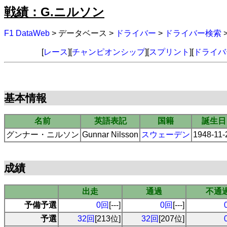
戦績：G.ニルソン
F1 DataWeb
> データベース >
ドライバー
>
ドライバー検索
[
レース
][
チャンピオンシップ
][
スプリント
][
ドライバ
基本情報
名前
英語表記
国籍
誕生日
グンナー・ニルソン
Gunnar Nilsson
スウェーデン
1948-11-
成績
出走
通過
不通
予備予選
0回
[---]
0回
[---]
予選
32回
[213位]
32回
[207位]