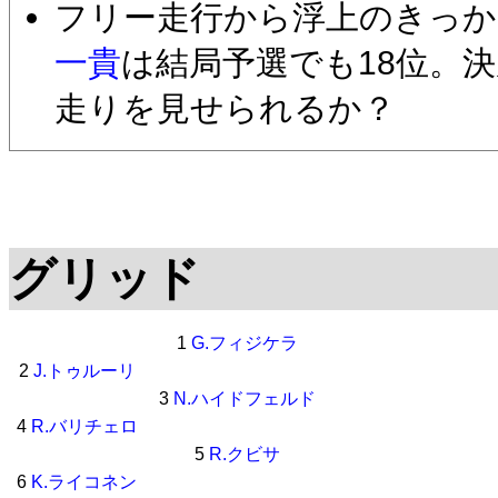
フリー走行から浮上のきっ
一貴
は結局予選でも18位。
走りを見せられるか？
グリッド
1
G.フィジケラ
2
J.トゥルーリ
3
N.ハイドフェルド
4
R.バリチェロ
5
R.クビサ
6
K.ライコネン