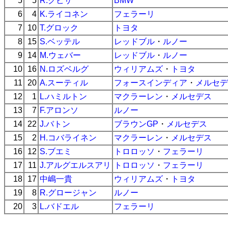
5
5
R.クビサ
BMW
6
4
K.ライコネン
フェラーリ
7
10
T.グロック
トヨタ
8
15
S.ベッテル
レッドブル
・
ルノー
9
14
M.ウェバー
レッドブル
・
ルノー
10
16
N.ロズベルグ
ウィリアムズ
・
トヨタ
11
20
A.スーティル
フォースインディア
・
メルセデ
12
1
L.ハミルトン
マクラーレン
・
メルセデス
13
7
F.アロンソ
ルノー
14
22
J.バトン
ブラウンGP
・
メルセデス
15
2
H.コバライネン
マクラーレン
・
メルセデス
16
12
S.ブエミ
トロロッソ
・
フェラーリ
17
11
J.アルグエルスアリ
トロロッソ
・
フェラーリ
18
17
中嶋一貴
ウィリアムズ
・
トヨタ
19
8
R.グロージャン
ルノー
20
3
L.バドエル
フェラーリ