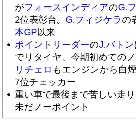
が
フォースインディア
の
G.
2位表彰台。
G.フィジケラ
の
本GP
以来
ポイントリーダー
の
J.バトン
でリタイヤ、今期初めてのノ
リチェロ
もエンジンから白
7位チェッカー
重い車で最後まで苦しい走り
未だノーポイント