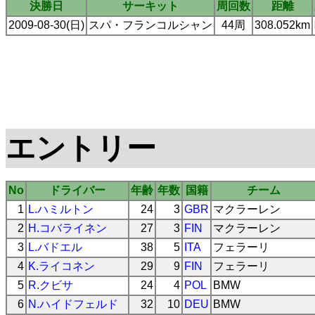
決勝日
サーキット
周回数
距離
2009-08-30(日)
スパ・フランコルシャン
44周
308.052km
エントリー
No
ドライバー
年齢
年数
国籍
チーム
1
L.ハミルトン
24
3
GBR
マクラーレン
2
H.コバライネン
27
3
FIN
マクラーレン
3
L.バドエル
38
5
ITA
フェラーリ
4
K.ライコネン
29
9
FIN
フェラーリ
5
R.クビサ
24
4
POL
BMW
6
N.ハイドフェルド
32
10
DEU
BMW