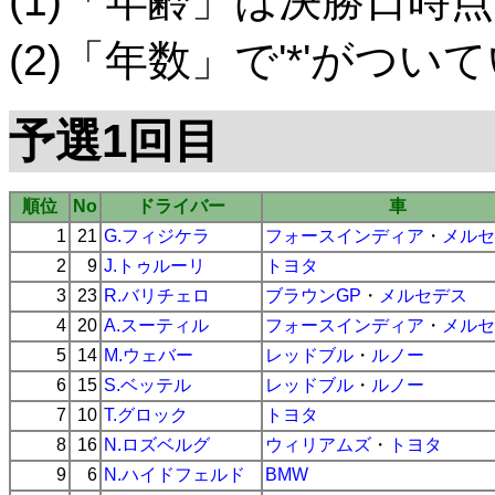
(1)「年齢」は決勝日時点
(2)「年数」で'*'がつ
予選1回目
順位
No
ドライバー
車
1
21
G.フィジケラ
フォースインディア
・
メルセ
2
9
J.トゥルーリ
トヨタ
3
23
R.バリチェロ
ブラウンGP
・
メルセデス
4
20
A.スーティル
フォースインディア
・
メルセ
5
14
M.ウェバー
レッドブル
・
ルノー
6
15
S.ベッテル
レッドブル
・
ルノー
7
10
T.グロック
トヨタ
8
16
N.ロズベルグ
ウィリアムズ
・
トヨタ
9
6
N.ハイドフェルド
BMW