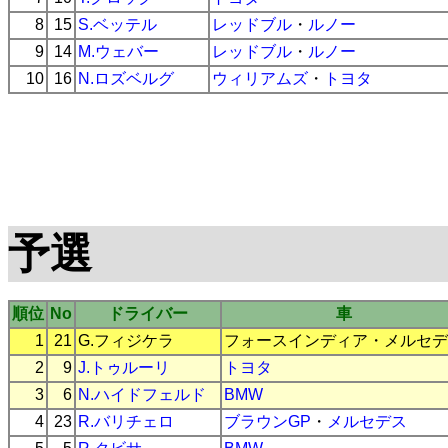
8
15
S.ベッテル
レッドブル
・
ルノー
9
14
M.ウェバー
レッドブル
・
ルノー
10
16
N.ロズベルグ
ウィリアムズ
・
トヨタ
予選
順位
No
ドライバー
車
1
21
G.フィジケラ
フォースインディア
・
メルセデ
2
9
J.トゥルーリ
トヨタ
3
6
N.ハイドフェルド
BMW
4
23
R.バリチェロ
ブラウンGP
・
メルセデス