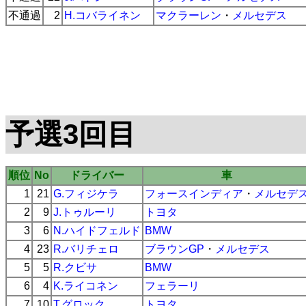
不通過
2
H.コバライネン
マクラーレン
・
メルセデス
予選3回目
順位
No
ドライバー
車
1
21
G.フィジケラ
フォースインディア
・
メルセデ
2
9
J.トゥルーリ
トヨタ
3
6
N.ハイドフェルド
BMW
4
23
R.バリチェロ
ブラウンGP
・
メルセデス
5
5
R.クビサ
BMW
6
4
K.ライコネン
フェラーリ
7
10
T.グロック
トヨタ