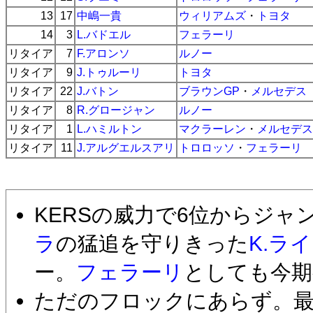
13
17
中嶋一貴
ウィリアムズ
・
トヨタ
14
3
L.バドエル
フェラーリ
リタイア
7
F.アロンソ
ルノー
リタイア
9
J.トゥルーリ
トヨタ
リタイア
22
J.バトン
ブラウンGP
・
メルセデス
リタイア
8
R.グロージャン
ルノー
リタイア
1
L.ハミルトン
マクラーレン
・
メルセデス
リタイア
11
J.アルグエルスアリ
トロロッソ
・
フェラーリ
KERSの威力で6位からジャ
ラ
の猛追を守りきった
K.ラ
ー。
フェラーリ
としても今期初
ただのフロックにあらず。