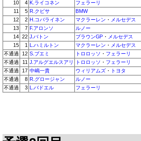
10
4
K.ライコネン
フェラーリ
11
5
R.クビサ
BMW
12
2
H.コバライネン
マクラーレン
・
メルセデス
13
7
F.アロンソ
ルノー
14
22
J.バトン
ブラウンGP
・
メルセデス
15
1
L.ハミルトン
マクラーレン
・
メルセデス
不通過
12
S.ブエミ
トロロッソ
・
フェラーリ
不通過
11
J.アルグエルスアリ
トロロッソ
・
フェラーリ
不通過
17
中嶋一貴
ウィリアムズ
・
トヨタ
不通過
8
R.グロージャン
ルノー
不通過
3
L.バドエル
フェラーリ