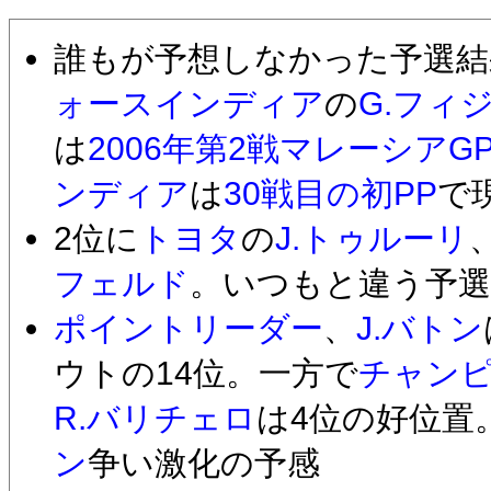
誰もが予想しなかった予選結
ォースインディア
の
G.フィ
は
2006年第2戦マレーシアG
ンディア
は
30戦目の初PP
で
2位に
トヨタ
の
J.トゥルーリ
フェルド
。いつもと違う予選
ポイントリーダー
、
J.バトン
ウトの14位。一方で
チャン
R.バリチェロ
は4位の好位置
ン
争い激化の予感