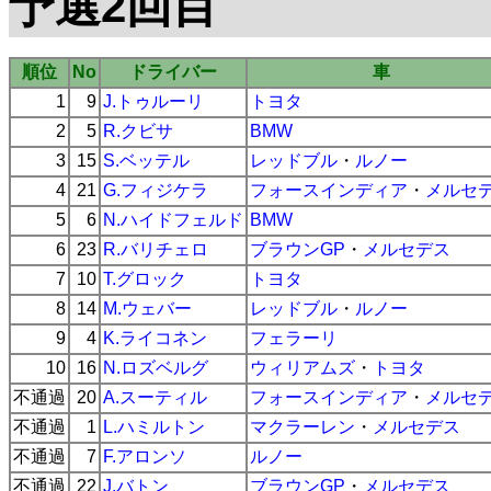
予選2回目
順位
No
ドライバー
車
1
9
J.トゥルーリ
トヨタ
2
5
R.クビサ
BMW
3
15
S.ベッテル
レッドブル
・
ルノー
4
21
G.フィジケラ
フォースインディア
・
メルセ
5
6
N.ハイドフェルド
BMW
6
23
R.バリチェロ
ブラウンGP
・
メルセデス
7
10
T.グロック
トヨタ
8
14
M.ウェバー
レッドブル
・
ルノー
9
4
K.ライコネン
フェラーリ
10
16
N.ロズベルグ
ウィリアムズ
・
トヨタ
不通過
20
A.スーティル
フォースインディア
・
メルセ
不通過
1
L.ハミルトン
マクラーレン
・
メルセデス
不通過
7
F.アロンソ
ルノー
不通過
22
J.バトン
ブラウンGP
・
メルセデス