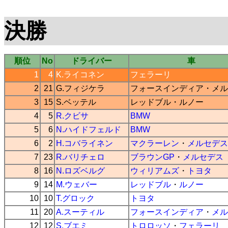
決勝
順位
No
ドライバー
車
1
4
K.ライコネン
フェラーリ
2
21
G.フィジケラ
フォースインディア
・
メル
3
15
S.ベッテル
レッドブル
・
ルノー
4
5
R.クビサ
BMW
5
6
N.ハイドフェルド
BMW
6
2
H.コバライネン
マクラーレン
・
メルセデス
7
23
R.バリチェロ
ブラウンGP
・
メルセデス
8
16
N.ロズベルグ
ウィリアムズ
・
トヨタ
9
14
M.ウェバー
レッドブル
・
ルノー
10
10
T.グロック
トヨタ
11
20
A.スーティル
フォースインディア
・
メル
12
12
S.ブエミ
トロロッソ
・
フェラーリ