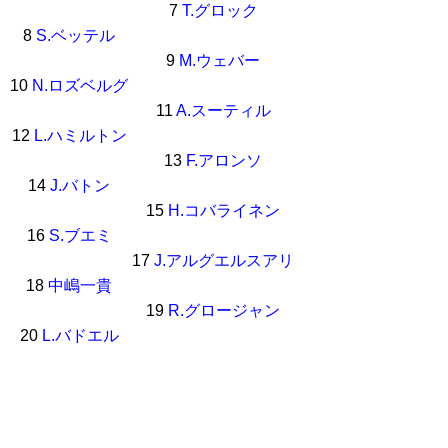
7
T.グロック
8
S.ベッテル
9
M.ウェバー
10
N.ロズベルグ
11
A.スーティル
12
L.ハミルトン
13
F.アロンソ
14
J.バトン
15
H.コバライネン
16
S.ブエミ
17
J.アルグエルスアリ
18
中嶋一貴
19
R.グロージャン
20
L.バドエル