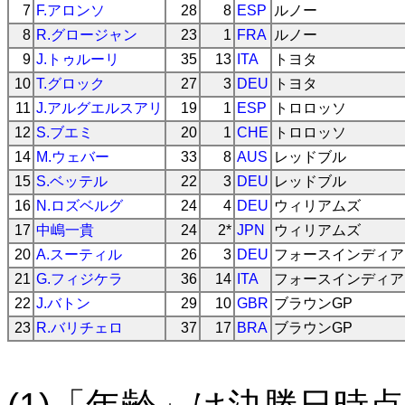
7
F.アロンソ
28
8
ESP
ルノー
8
R.グロージャン
23
1
FRA
ルノー
9
J.トゥルーリ
35
13
ITA
トヨタ
10
T.グロック
27
3
DEU
トヨタ
11
J.アルグエルスアリ
19
1
ESP
トロロッソ
12
S.ブエミ
20
1
CHE
トロロッソ
14
M.ウェバー
33
8
AUS
レッドブル
15
S.ベッテル
22
3
DEU
レッドブル
16
N.ロズベルグ
24
4
DEU
ウィリアムズ
17
中嶋一貴
24
2*
JPN
ウィリアムズ
20
A.スーティル
26
3
DEU
フォースインディア
21
G.フィジケラ
36
14
ITA
フォースインディア
22
J.バトン
29
10
GBR
ブラウンGP
23
R.バリチェロ
37
17
BRA
ブラウンGP