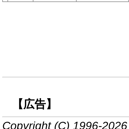
【広告】
Copyright (C) 1996-2026 