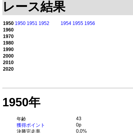
レース結果
1950
1950
1951
1952
1954
1955
1956
1960
1970
1980
1990
2000
2010
2020
1950年
43
年齢
0p
獲得ポイント
0.0%
決勝完走率