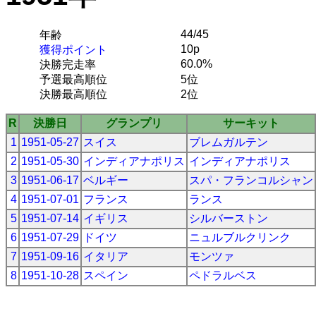
44/45
年齢
10p
獲得ポイント
60.0%
決勝完走率
予選最高順位
5位
決勝最高順位
2位
R
決勝日
グランプリ
サーキット
1
1951-05-27
スイス
ブレムガルテン
2
1951-05-30
インディアナポリス
インディアナポリス
3
1951-06-17
ベルギー
スパ・フランコルシャン
4
1951-07-01
フランス
ランス
5
1951-07-14
イギリス
シルバーストン
6
1951-07-29
ドイツ
ニュルブルクリンク
7
1951-09-16
イタリア
モンツァ
8
1951-10-28
スペイン
ペドラルベス