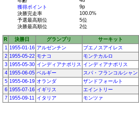
48
年齢
9p
獲得ポイント
100.0%
決勝完走率
予選最高順位
5位
決勝最高順位
2位
R
決勝日
グランプリ
サーキット
1
1955-01-16
アルゼンチン
ブエノスアイレス
2
1955-05-22
モナコ
モンテカルロ
3
1955-05-30
インディアナポリス
インディアナポリス
4
1955-06-05
ベルギー
スパ・フランコルシャン
5
1955-06-19
オランダ
ザンドフォールト
6
1955-07-16
イギリス
エイントリー
7
1955-09-11
イタリア
モンツァ