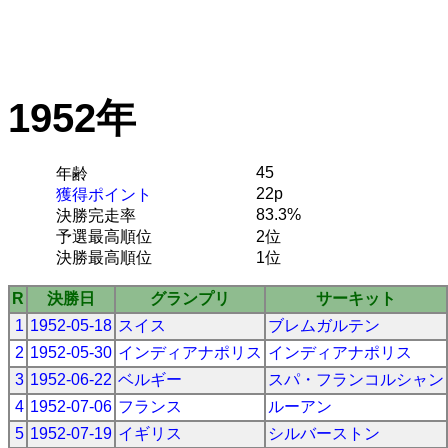
1952年
45
年齢
22p
獲得ポイント
83.3%
決勝完走率
予選最高順位
2位
決勝最高順位
1位
R
決勝日
グランプリ
サーキット
1
1952-05-18
スイス
ブレムガルテン
2
1952-05-30
インディアナポリス
インディアナポリス
3
1952-06-22
ベルギー
スパ・フランコルシャン
4
1952-07-06
フランス
ルーアン
5
1952-07-19
イギリス
シルバーストン