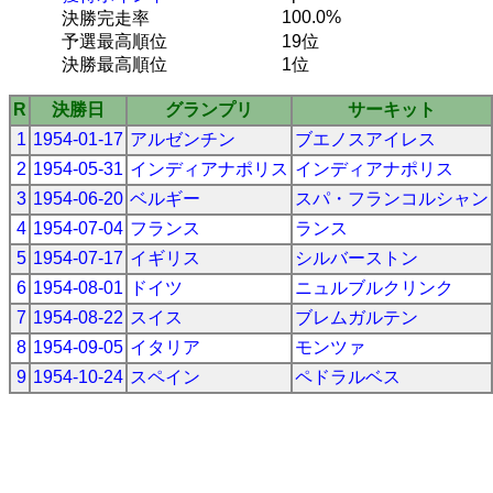
100.0%
決勝完走率
予選最高順位
19位
決勝最高順位
1位
R
決勝日
グランプリ
サーキット
1
1954-01-17
アルゼンチン
ブエノスアイレス
2
1954-05-31
インディアナポリス
インディアナポリス
3
1954-06-20
ベルギー
スパ・フランコルシャン
4
1954-07-04
フランス
ランス
5
1954-07-17
イギリス
シルバーストン
6
1954-08-01
ドイツ
ニュルブルクリンク
7
1954-08-22
スイス
ブレムガルテン
8
1954-09-05
イタリア
モンツァ
9
1954-10-24
スペイン
ペドラルベス