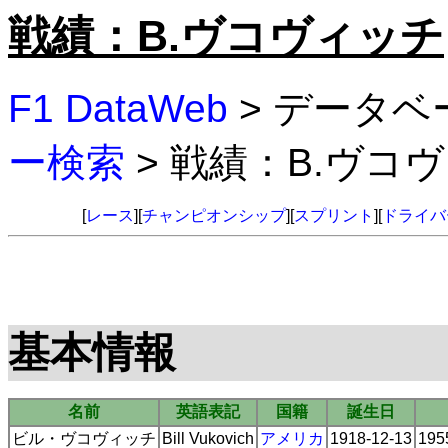
戦績：B.ヴコヴィッチ
F1 DataWeb
> データベ
ー検索
> 戦績：B.ヴコ
[
レース
][
チャンピオンシップ
][
スプリント
][
ドライバ
基本情報
名前
英語表記
国籍
誕生日
ビル・ヴコヴィッチ
Bill Vukovich
アメリカ
1918-12-13
195