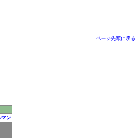
ページ先頭に戻る
ルマン