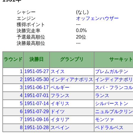
シャシー
(なし)
エンジン
オッフェンハウザー
---
獲得ポイント
0.0%
決勝完走率
予選最高順位
20位
---
決勝最高順位
ラウンド
決勝日
グランプリ
サーキット
1
1951-05-27
スイス
ブレムガルテン
2
1951-05-30
インディアナポリス
インディアナポリ
3
1951-06-17
ベルギー
スパ・フランコル
4
1951-07-01
フランス
ランス
5
1951-07-14
イギリス
シルバーストン
6
1951-07-29
ドイツ
ニュルブルクリン
7
1951-09-16
イタリア
モンツァ
8
1951-10-28
スペイン
ペドラルベス