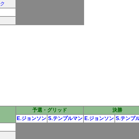
ク
予選・グリッド
決勝
E.ジョンソン
S.テンプルマン
E.ジョンソン
S.テンプ