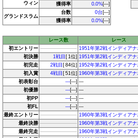
ウィン
獲得率
0.0%
[---]
台数
0台
[---]
グランドスラム
獲得率
0.0%
[---]
レース数
レース
初エントリー
1951年第2戦インディアナ
初決勝
1戦目
[ 1位]
1951年第2戦インディアナ
初完走
2戦目
[ 84位]
1952年第2戦インディアナ
初入賞
4戦目
[ 51位]
1960年第3戦インディアナ
初表彰台
---
[---]
---
初優勝
---
[---]
---
初PP
---
[---]
---
初FL
---
[---]
---
最終エントリー
1960年第3戦インディアナ
最終決勝
1960年第3戦インディアナ
最終完走
1960年第3戦インディアナ