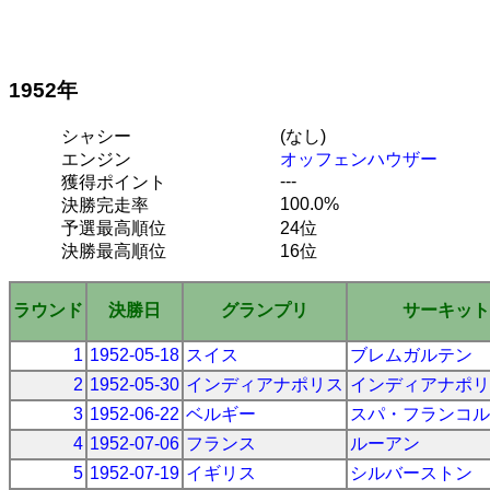
1952年
シャシー
(なし)
エンジン
オッフェンハウザー
---
獲得ポイント
100.0%
決勝完走率
予選最高順位
24位
決勝最高順位
16位
ラウンド
決勝日
グランプリ
サーキット
1
1952-05-18
スイス
ブレムガルテン
2
1952-05-30
インディアナポリス
インディアナポリ
3
1952-06-22
ベルギー
スパ・フランコル
4
1952-07-06
フランス
ルーアン
5
1952-07-19
イギリス
シルバーストン