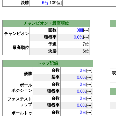
決勝
6台
[109位]
チャンピオン・最高順位
回数
0回
[---]
チャンピオン
獲得率
0.0%
[---]
予選
7位
最高順位
決勝
6位
トップ記録
台数
0台
[---]
表
優勝
勝率
0.0%
[---]
台数
0台
[---]
ポール
ポジション
獲得率
0.0%
[---]
台数
0台
[---]
ファステスト
ラップ
獲得率
0.0%
[---]
台数
0台
[---]
ポールトゥ