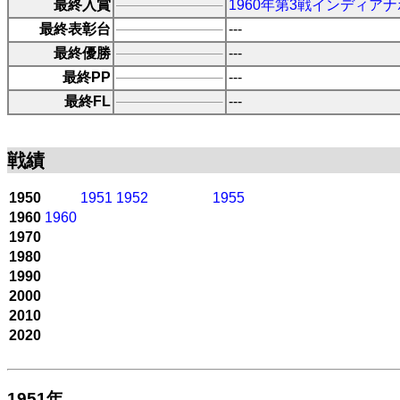
最終入賞
1960年第3戦インディアナ
最終表彰台
---
最終優勝
---
最終PP
---
最終FL
---
戦績
1950
1951
1952
1955
1960
1960
1970
1980
1990
2000
2010
2020
1951年