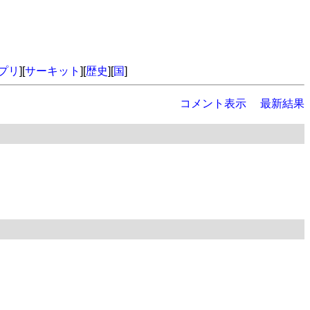
プリ
][
サーキット
][
歴史
][
国
]
コメント表示
最新結果