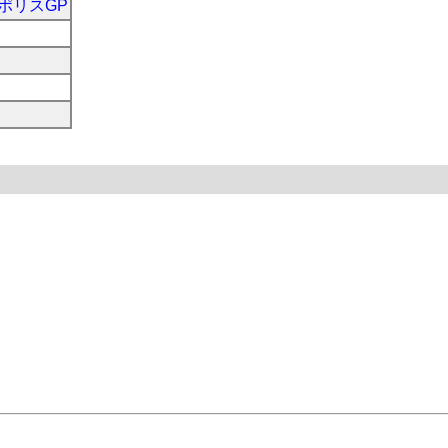
ポリスGP