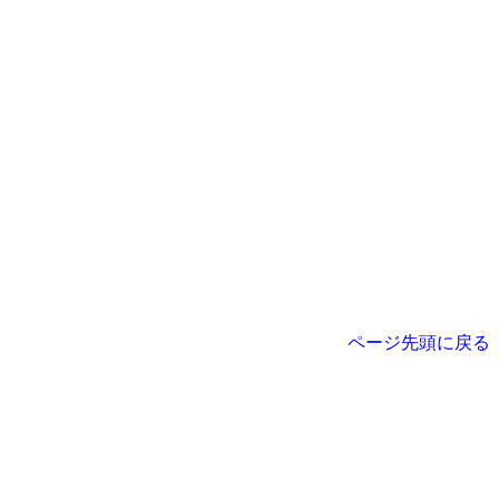
ページ先頭に戻る