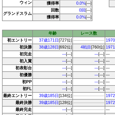
ウィン
獲得率
0.0%
[---]
回数
0回
[---]
グランドスラム
獲得率
0.0%
[---]
年齢
レース数
初エントリー
37歳171日
[727位]
19
初決勝
38歳128日
[692位]
4戦目
[760位]
19
初完走
---
[---]
---
[---]
---
初入賞
---
[---]
---
[---]
---
初表彰台
---
[---]
---
[---]
---
初優勝
---
[---]
---
[---]
---
初PP
---
[---]
---
[---]
---
初FL
---
[---]
---
[---]
---
最終エントリー
39歳185日
[134位]
19
最終決勝
39歳185日
[128位]
19
最終完走
---
[---]
---