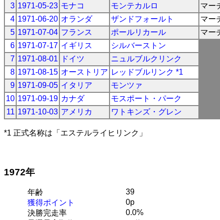
3
1971-05-23
モナコ
モンテカルロ
マー
4
1971-06-20
オランダ
ザンドフォールト
マー
5
1971-07-04
フランス
ポールリカール
マー
6
1971-07-17
イギリス
シルバーストン
7
1971-08-01
ドイツ
ニュルブルクリンク
8
1971-08-15
オーストリア
レッドブルリンク *1
9
1971-09-05
イタリア
モンツァ
10
1971-09-19
カナダ
モスポート・パーク
11
1971-10-03
アメリカ
ワトキンズ・グレン
*1 正式名称は「エステルライヒリンク」
1972年
39
年齢
0p
獲得ポイント
0.0%
決勝完走率