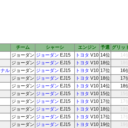
チーム
シャーシ
エンジン
予選
グリッ
ジョーダン
ジョーダン
EJ15
トヨタ
V10
14位
14
ジョーダン
ジョーダン
EJ15
トヨタ
V10
18位
18
ョナル
ジョーダン
ジョーダン
EJ15
トヨタ
V10
17位
16
ジョーダン
ジョーダン
EJ15
トヨタ
V10
18位
17
ジョーダン
ジョーダン
EJ15
トヨタ
V10
14位
18
ジョーダン
ジョーダン
EJ15
トヨタ
V10
15位
15
ジョーダン
ジョーダン
EJ15
トヨタ
V10
17位
17
ジョーダン
ジョーダン
EJ15
トヨタ
V10
18位
18
ジョーダン
ジョーダン
EJ15
トヨタ
V10
17位
17
ジョーダン
ジョーダン
EJ15
トヨタ
V10
19位
19