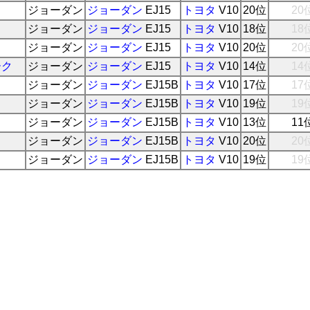
ジョーダン
ジョーダン
EJ15
トヨタ
V10
20位
20
ジョーダン
ジョーダン
EJ15
トヨタ
V10
18位
18
ジョーダン
ジョーダン
EJ15
トヨタ
V10
20位
20
ーク
ジョーダン
ジョーダン
EJ15
トヨタ
V10
14位
14
ジョーダン
ジョーダン
EJ15B
トヨタ
V10
17位
17
ジョーダン
ジョーダン
EJ15B
トヨタ
V10
19位
19
ジョーダン
ジョーダン
EJ15B
トヨタ
V10
13位
11
ジョーダン
ジョーダン
EJ15B
トヨタ
V10
20位
20
ジョーダン
ジョーダン
EJ15B
トヨタ
V10
19位
19