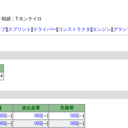
> 戦績：T.モンテイロ
ップ
][
スプリント
][
ドライバー
][
コンストラクタ
][
エンジン
][
グラン
24
過
未出走等
失格等
0回
[---]
0回
[---]
0回
[---]
0回
[---]
0回
[---]
0回
[---]